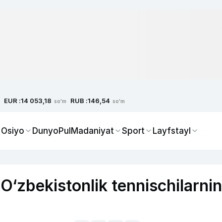
EUR :
RUB :
14 053,18
146,54
so'm
so'm
 Osiyo
Dunyo
Pul
Madaniyat
Sport
Layfstayl
 O‘zbekistonlik tennischilarni