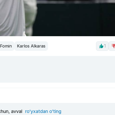
 Fomin
Karlos Alkaras
1
uchun, avval
ro‘yxatdan o‘ting