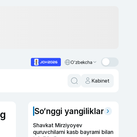
O‘zbekcha
Kabinet
So‘nggi yangiliklar
ng
Shavkat Mirziyoyev
quruvchilarni kasb bayrami bilan