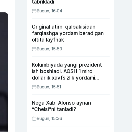
tabrikladi
Bugun, 16:04
Original atirni qalbakisidan
farqlashga yordam beradigan
oltita layfhak
Bugun, 15:59
Kolumbiyada yangi prezident
ish boshladi. AQSH 1 mlrd
dollarlik xavfsizlik yordami
bermoqchi
Bugun, 15:51
Nega Xabi Alonso aynan
“Chelsi”ni tanladi?
Bugun, 15:36