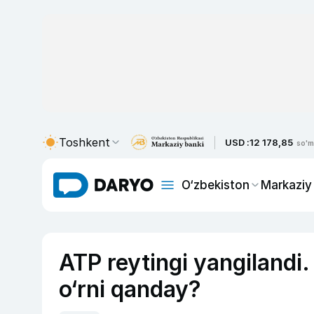
Toshkent
USD :
12 178,85
so'm
O‘zbekiston
Markaziy
ATP reytingi yangilandi.
o‘rni qanday?