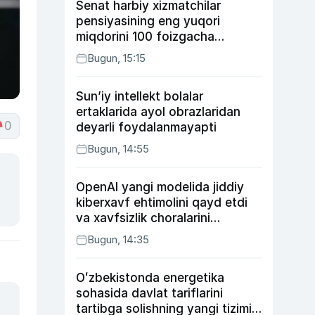
Senat harbiy xizmatchilar
pensiyasining eng yuqori
miqdorini 100 foizgacha
oshirishni nazarda tutuvchi
Bugun, 15:15
qonunni ma’qulladi
Sun’iy intellekt bolalar
ertaklarida ayol obrazlaridan
0
deyarli foydalanmayapti
Bugun, 14:55
OpenAI yangi modelida jiddiy
kiberxavf ehtimolini qayd etdi
va xavfsizlik choralarini
kuchaytirdi
Bugun, 14:35
Oʻzbekistonda energetika
sohasida davlat tariflarini
tartibga solishning yangi tizimi