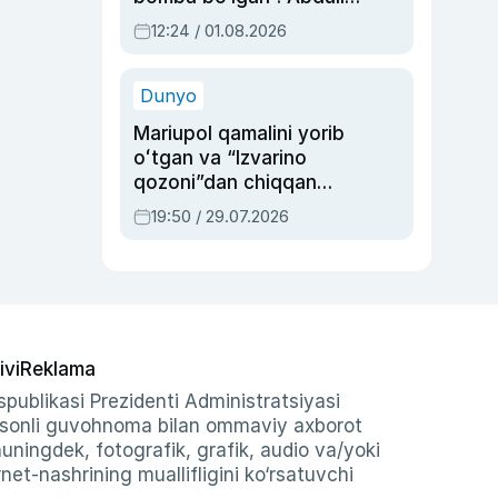
Oripovni siyosiy
12:24 / 01.08.2026
ayblovlardan asrab
qolgan voqea
Dunyo
Mariupol qamalini yorib
oʻtgan va “Izvarino
qozoni”dan chiqqan
qahramon — Ukraina
19:50 / 29.07.2026
armiyasi bosh
qoʻmondoni Drapatiy
haqida
ivi
Reklama
publikasi Prezidenti Administratsiyasi
-sonli guvohnoma bilan ommaviy axborot
shuningdek, fotografik, grafik, audio va/yoki
et-nashrining muallifligini ko‘rsatuvchi