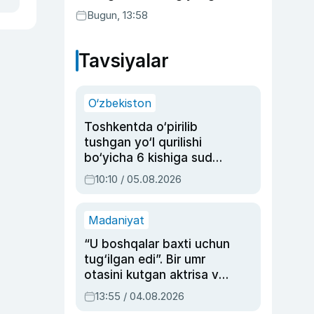
joriy etildi
Bugun, 13:58
Tavsiyalar
O‘zbekiston
Toshkentda o‘pirilib
tushgan yo‘l qurilishi
bo‘yicha 6 kishiga sud
hukmi o‘qildi
10:10 / 05.08.2026
Madaniyat
“U boshqalar baxti uchun
tug‘ilgan edi”. Bir umr
otasini kutgan aktrisa va
dublyaj ustasi Rimma
13:55 / 04.08.2026
Ahmedovaning