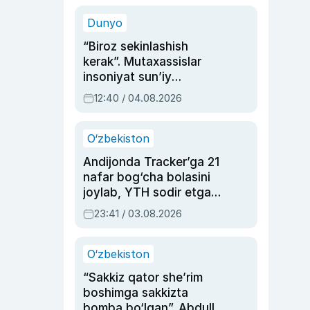
sinovlarga to‘la hayoti
Dunyo
“Biroz sekinlashish
kerak”. Mutaxassislar
insoniyat sun’iy
intellektni boshqara
12:40 / 04.08.2026
olmay qolishidan xavotir
bildirdi
O‘zbekiston
Andijonda Tracker’ga 21
nafar bog‘cha bolasini
joylab, YTH sodir etgan
ayolga sud hukmi o‘qildi
23:41 / 03.08.2026
O‘zbekiston
“Sakkiz qator she’rim
boshimga sakkizta
bomba bo‘lgan”. Abdulla