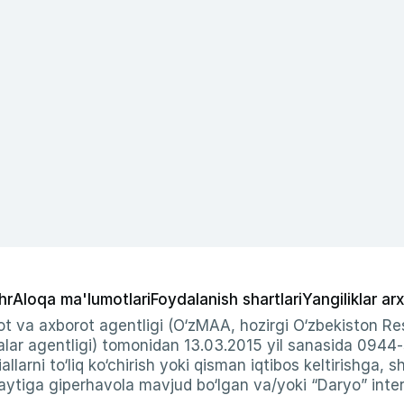
hr
Aloqa ma'lumotlari
Foydalanish shartlari
Yangiliklar arx
t va axborot agentligi (O‘zMAA, hozirgi O‘zbekiston Res
ar agentligi) tomonidan 13.03.2015 yil sanasida 0944
allarni to‘liq ko‘chirish yoki qisman iqtibos keltirishga, 
ytiga giperhavola mavjud bo‘lgan va/yoki “Daryo” intern