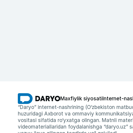
Maxfiylik siyosati
Internet-nas
“Daryo” internet-nashrining (O‘zbekiston matbuo
huzuridagi Axborot va ommaviy kommunikatsiyal
vositasi sifatida ro‘yxatga olingan. Matnli materi
videomateriallaridan foydalanishga “daryo.uz” sa