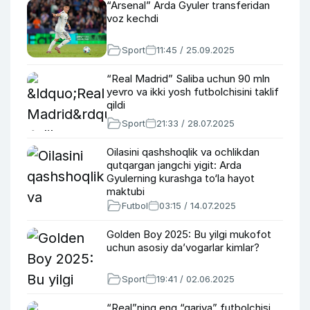
“Arsenal” Arda Gyuler transferidan
voz kechdi
Sport
11:45 / 25.09.2025
“Real Madrid” Saliba uchun 90 mln
yevro va ikki yosh futbolchisini taklif
qildi
Sport
21:33 / 28.07.2025
Oilasini qashshoqlik va ochlikdan
qutqargan jangchi yigit: Arda
Gyulerning kurashga to‘la hayot
maktubi
Futbol
03:15 / 14.07.2025
Golden Boy 2025: Bu yilgi mukofot
uchun asosiy da’vogarlar kimlar?
Sport
19:41 / 02.06.2025
“Real”ning eng “qariya” futbolchisi