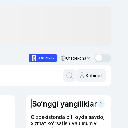
O‘zbekcha
Kabinet
So‘nggi yangiliklar
Oʻzbekistonda olti oyda savdo,
xizmat koʻrsatish va umumiy