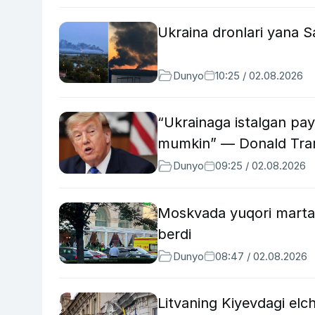
Ukraina dronlari yana Sa
Dunyo
10:25 / 02.08.2026
“Ukrainaga istalgan payt
mumkin” — Donald Tr
Dunyo
09:25 / 02.08.2026
Moskvada yuqori martab
berdi
Dunyo
08:47 / 02.08.2026
Litvaning Kiyevdagi elc