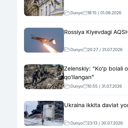
Dunyo
18:15 / 01.08.2026
Rossiya Kiyevdagi AQSH
Dunyo
20:27 / 31.07.2026
Zelenskiy: “Ko‘p bolali
qo‘llangan”
Dunyo
10:55 / 31.07.2026
Ukraina ikkita davlat 
Dunyo
23:13 / 30.07.2026