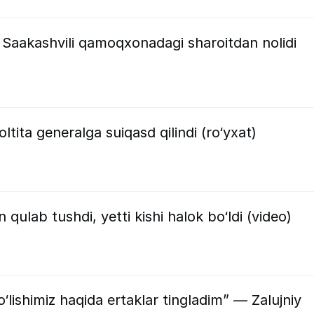
”: Saakashvili qamoqxonadagi sharoitdan nolidi
 oltita generalga suiqasd qilindi (ro‘yxat)
 qulab tushdi, yetti kishi halok bo‘ldi (video)
‘lishimiz haqida ertaklar tingladim” — Zalujniy