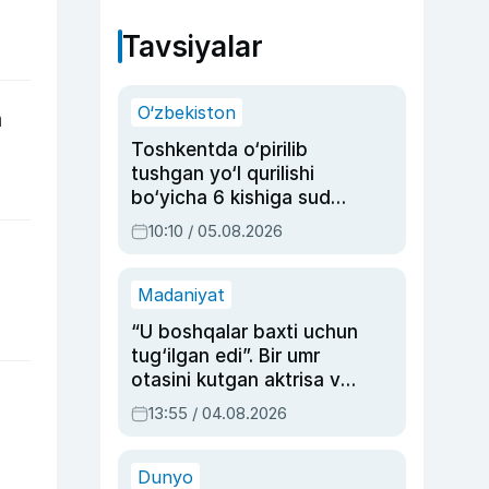
Tavsiyalar
O‘zbekiston
a
Toshkentda o‘pirilib
tushgan yo‘l qurilishi
bo‘yicha 6 kishiga sud
hukmi o‘qildi
10:10 / 05.08.2026
Madaniyat
“U boshqalar baxti uchun
tug‘ilgan edi”. Bir umr
otasini kutgan aktrisa va
dublyaj ustasi Rimma
13:55 / 04.08.2026
Ahmedovaning
sinovlarga to‘la hayoti
Dunyo