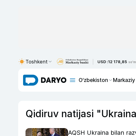
Toshkent
USD :
12 178,85
so'm
O‘zbekiston
Markaziy
Qidiruv natijasi "Ukrain
AQSH Ukraina bilan razv