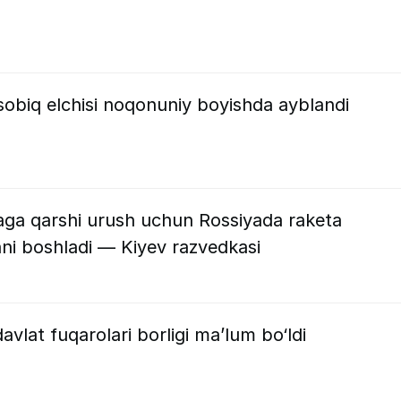
obiq elchisi noqonuniy boyishda ayblandi
aga qarshi urush uchun Rossiyada raketa
shni boshladi — Kiyev razvedkasi
davlat fuqarolari borligi ma’lum bo‘ldi