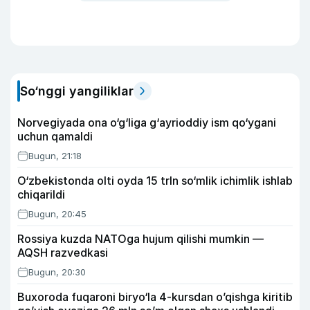
So‘nggi yangiliklar
Norvegiyada ona o‘g‘liga g‘ayrioddiy ism qo‘ygani
uchun qamaldi
Bugun, 21:18
O‘zbekistonda olti oyda 15 trln so‘mlik ichimlik ishlab
chiqarildi
Bugun, 20:45
Rossiya kuzda NATOga hujum qilishi mumkin —
AQSH razvedkasi
Bugun, 20:30
Buxoroda fuqaroni biryo‘la 4-kursdan o’qishga kiritib