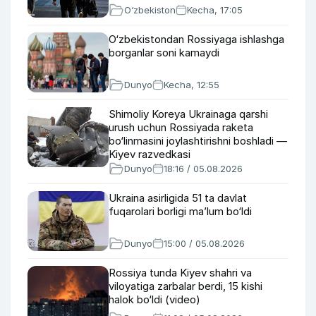
O‘zbekiston
Kecha, 17:05
O‘zbekistondan Rossiyaga ishlashga
borganlar soni kamaydi
Dunyo
Kecha, 12:55
Shimoliy Koreya Ukrainaga qarshi
urush uchun Rossiyada raketa
bo‘linmasini joylashtirishni boshladi —
Kiyev razvedkasi
Dunyo
18:16 / 05.08.2026
Ukraina asirligida 51 ta davlat
fuqarolari borligi ma’lum bo‘ldi
Dunyo
15:00 / 05.08.2026
Rossiya tunda Kiyev shahri va
viloyatiga zarbalar berdi, 15 kishi
halok bo‘ldi (video)