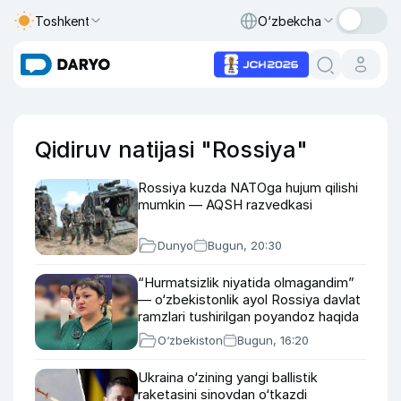
Toshkent
O‘zbekcha
Qidiruv natijasi "Rossiya"
Rossiya kuzda NATOga hujum qilishi
mumkin — AQSH razvedkasi
Dunyo
Bugun, 20:30
“Hurmatsizlik niyatida olmagandim”
— o‘zbekistonlik ayol Rossiya davlat
ramzlari tushirilgan poyandoz haqida
O‘zbekiston
Bugun, 16:20
Ukraina o‘zining yangi ballistik
raketasini sinovdan o‘tkazdi