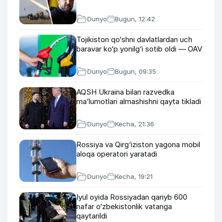
Dunyo
Bugun, 12:42
Tojikiston qo‘shni davlatlardan uch
baravar ko‘p yonilg‘i sotib oldi — OAV
Dunyo
Bugun, 09:35
AQSH Ukraina bilan razvedka
ma’lumotlari almashishni qayta tikladi
Dunyo
Kecha, 21:36
Rossiya va Qirg‘iziston yagona mobil
aloqa operatori yaratadi
Dunyo
Kecha, 19:21
Iyul oyida Rossiyadan qariyb 600
nafar o‘zbekistonlik vatanga
qaytarildi