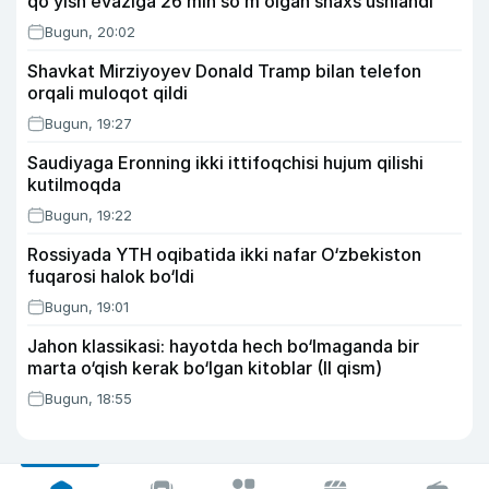
qo’yish evaziga 26 mln so’m olgan shaxs ushlandi
Bugun, 20:02
Shavkat Mirziyoyev Donald Tramp bilan telefon
orqali muloqot qildi
Bugun, 19:27
Saudiyaga Eronning ikki ittifoqchisi hujum qilishi
kutilmoqda
Bugun, 19:22
Rossiyada YTH oqibatida ikki nafar O‘zbekiston
fuqarosi halok bo‘ldi
Bugun, 19:01
Jahon klassikasi: hayotda hech bo‘lmaganda bir
marta o‘qish kerak bo‘lgan kitoblar (II qism)
Bugun, 18:55