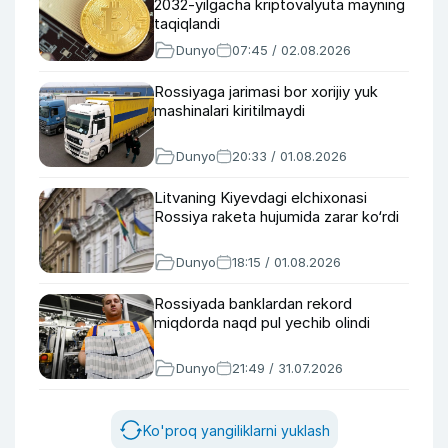
2032-yilgacha kriptovalyuta mayning
taqiqlandi
Dunyo
07:45 / 02.08.2026
Rossiyaga jarimasi bor xorijiy yuk
mashinalari kiritilmaydi
Dunyo
20:33 / 01.08.2026
Litvaning Kiyevdagi elchixonasi
Rossiya raketa hujumida zarar ko‘rdi
Dunyo
18:15 / 01.08.2026
Rossiyada banklardan rekord
miqdorda naqd pul yechib olindi
Dunyo
21:49 / 31.07.2026
Ko'proq yangiliklarni yuklash