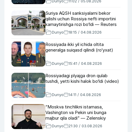
Dunyo
11:02 / 05.08.2026
Suriya AQSH sanksiyalarni bekor
qilishi uchun Rossiya nefti importini
kamaytirishga rozi bo‘ldi — Reuters
Dunyo
18:15 / 04.08.2026
Rossiyada ikki yil ichida oltita
generalga suiqasd qilindi (ro‘yxat)
Dunyo
15:41 / 04.08.2026
Rossiyadagi plyajga dron qulab
tushdi, yetti kishi halok bo‘ldi (video)
Dunyo
14:11 / 04.08.2026
“Moskva tinchlikni istamasa,
Vashington va Pekin uni bunga
majbur qila oladi” — Zelenskiy
Dunyo
21:30 / 03.08.2026