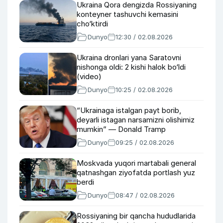
Ukraina Qora dengizda Rossiyaning
konteyner tashuvchi kemasini
cho‘ktirdi
Dunyo
12:30 / 02.08.2026
Ukraina dronlari yana Saratovni
nishonga oldi: 2 kishi halok bo‘ldi
(video)
Dunyo
10:25 / 02.08.2026
“Ukrainaga istalgan payt borib,
deyarli istagan narsamizni olishimiz
mumkin” — Donald Tramp
Dunyo
09:25 / 02.08.2026
Moskvada yuqori martabali general
qatnashgan ziyofatda portlash yuz
berdi
Dunyo
08:47 / 02.08.2026
Rossiyaning bir qancha hududlarida