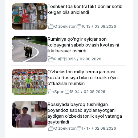
Toshkentda kontrafakt dorilar sotib
kelgan oila aniqlandi
O‘zbekiston
10:13 / 03.08.2026
Ruminiya qo‘ng‘ir ayiqlar soni
ko‘paygani sabab ovlash kvotasini
ikki baravar oshirdi
Pul
20:55 / 02.08.2026
O‘zbekiston milliy terma jamoasi
kuzda Rossiya bilan o‘rtoqlik o‘yini
o‘tkazishi mumkin
Sport
18:04 / 02.08.2026
Rossiyada bayroq tushirilgan
poyandoz sabab ayblanayotgani
aytilgan o‘zbekistonlik ayol vatanga
qaytariladi
O‘zbekiston
17:17 / 02.08.2026