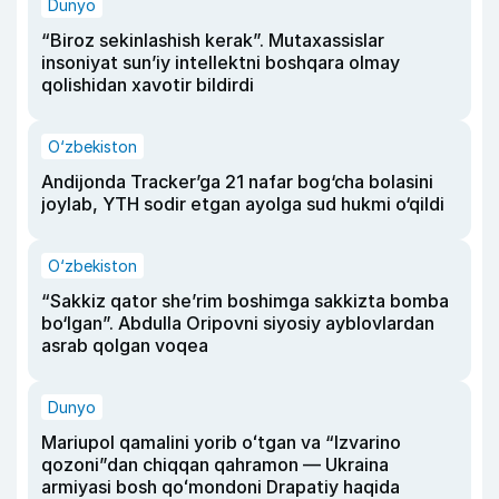
Dunyo
“Biroz sekinlashish kerak”. Mutaxassislar
insoniyat sun’iy intellektni boshqara olmay
qolishidan xavotir bildirdi
O‘zbekiston
Andijonda Tracker’ga 21 nafar bog‘cha bolasini
joylab, YTH sodir etgan ayolga sud hukmi o‘qildi
O‘zbekiston
“Sakkiz qator she’rim boshimga sakkizta bomba
bo‘lgan”. Abdulla Oripovni siyosiy ayblovlardan
asrab qolgan voqea
Dunyo
Mariupol qamalini yorib oʻtgan va “Izvarino
qozoni”dan chiqqan qahramon — Ukraina
armiyasi bosh qoʻmondoni Drapatiy haqida