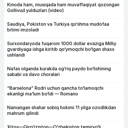
Kinoda ham, musiqada ham muvaffaqiyat qozongan
Gollivud yulduzlari (video)
Saudiya, Pokiston va Turkiya qo‘shma mudofaa
bitimi imzoladi
Surxondaryoda fuqaroni 1000 dollar evaziga Milliy
gvardiyaga ishga kiritib qo‘ymoqchi bo‘lgan shaxs
ushlandi
Nafas olganda kurakda og‘riq paydo bo‘lishining
sababi va davo choralari
“Barselona” Rodri uchun qancha to‘lamoqchi
ekanligi ma’lum bo‘ldi — Romano
Namangan shahar sobiq hokimi 11 yilga ozodlikdan
mahrum qilindi
Xitoy—Qirg‘iziston—O‘zbekiston temiryo‘li