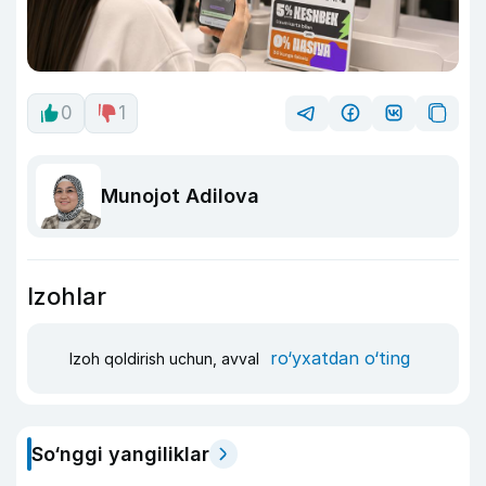
0
1
Munojot Adilova
Izohlar
ro‘yxatdan o‘ting
Izoh qoldirish uchun, avval
So‘nggi yangiliklar