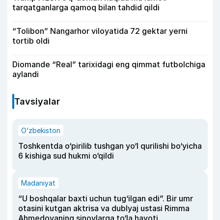
tarqatganlarga qamoq bilan tahdid qildi
“Tolibon” Nangarhor viloyatida 72 gektar yerni
tortib oldi
Diomande “Real” tarixidagi eng qimmat futbolchiga
aylandi
Tavsiyalar
O‘zbekiston
Toshkentda o‘pirilib tushgan yo‘l qurilishi bo‘yicha
6 kishiga sud hukmi o‘qildi
Madaniyat
“U boshqalar baxti uchun tug‘ilgan edi”. Bir umr
otasini kutgan aktrisa va dublyaj ustasi Rimma
Ahmedovaning sinovlarga to‘la hayoti