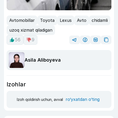
Avtomobillar
Toyota
Lexus
Avto
chidamli
uzoq xizmat qiladigan
56
9
Asila Aliboyeva
Izohlar
ro‘yxatdan o‘ting
Izoh qoldirish uchun, avval