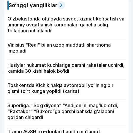
So‘nggi yangiliklar
Oʻzbekistonda olti oyda savdo, xizmat koʻrsatish va
umumiy ovqatlanish korxonalari qancha soliq
toʻlagani ochiqlandi
Vinisius “Real” bilan uzoq muddatli shartnoma
imzoladi
Husiylar hukumat kuchlariga qarshi raketalar uchirdi,
kamida 30 kishi halok bo‘ldi
Toshkentda Kichik halqa avtomobil yo‘lining bir
qismi to‘rt kunga yopildi (xarita)
Superliga. “So‘g‘diyona” “Andijon”ni mag‘lub etdi,
“Paxtakor” “Buxoro”ga qarshi bahsda g‘alabani
qo‘ldan chiqardi
Tramp AQSH o‘q-dorilari haqida ma’lumot