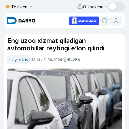
Toshkent
O‘zbekcha
Eng uzoq xizmat qiladigan
avtomobillar reytingi e’lon qilindi
Layfstayl
13:10 / 11.06.2026
54254