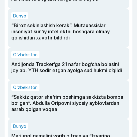
Dunyo
“Biroz sekinlashish kerak”. Mutaxassislar
insoniyat sun’iy intellektni boshqara olmay
qolishidan xavotir bildirdi
O‘zbekiston
Andijonda Tracker’ga 21 nafar bog‘cha bolasini
joylab, YTH sodir etgan ayolga sud hukmi o‘qildi
O‘zbekiston
“Sakkiz qator she’rim boshimga sakkizta bomba
bo‘lgan”. Abdulla Oripovni siyosiy ayblovlardan
asrab qolgan voqea
Dunyo
Mariupol qamalini yorib oʻtgan va “Izvarino