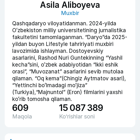
Asila Aliboyeva
Muxbir
Qashqadaryo viloyatidanman. 2024-yilda
Oʻzbekiston milliy universitetining jurnalistika
fakultetini tamomlaganman. “Daryo”da 2025-
yildan buyon Lifestyle tahririyati muxbiri
lavozimida ishlayman. Dostoyevskiy
asarlarini, Rashod Nuri Guntekinning “Yashil
kecha”sini, oʻzbek adabiyotidan “Ikki eshik
orasi”, “Muvozanat” asarlarini sevib mutolaa
qilaman. “Oq kema”(Chingiz Aytmatov asari),
“Yettinchi boʻlmadagi moʻjiza”
(Turkiya),“Majnuntol” (Eron) filmlarini yaxshi
koʻrib tomosha qilaman.
609
15 087 389
Maqola
Ko‘rishlar soni