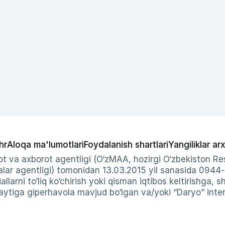
hr
Aloqa ma'lumotlari
Foydalanish shartlari
Yangiliklar arx
t va axborot agentligi (O‘zMAA, hozirgi O‘zbekiston Res
ar agentligi) tomonidan 13.03.2015 yil sanasida 0944
allarni to‘liq ko‘chirish yoki qisman iqtibos keltirishga, 
ytiga giperhavola mavjud bo‘lgan va/yoki “Daryo” intern