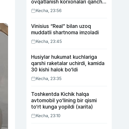
ovqatlanish korxonalari qancha
soliq toʻlagani ochiqlandi
Kecha, 23:56
Vinisius “Real” bilan uzoq
muddatli shartnoma imzoladi
Kecha, 23:45
Husiylar hukumat kuchlariga
qarshi raketalar uchirdi, kamida
30 kishi halok bo‘ldi
Kecha, 23:35
Toshkentda Kichik halqa
avtomobil yo‘lining bir qismi
to‘rt kunga yopildi (xarita)
Kecha, 23:10