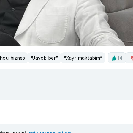
hou-biznes
“Javob ber”
“Xayr maktabim”
14