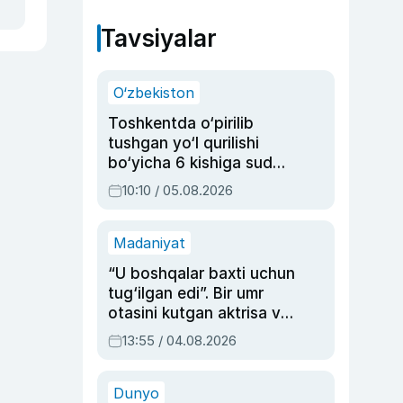
Tavsiyalar
O‘zbekiston
Toshkentda o‘pirilib
tushgan yo‘l qurilishi
bo‘yicha 6 kishiga sud
hukmi o‘qildi
10:10 / 05.08.2026
Madaniyat
“U boshqalar baxti uchun
tug‘ilgan edi”. Bir umr
otasini kutgan aktrisa va
dublyaj ustasi Rimma
13:55 / 04.08.2026
Ahmedovaning
sinovlarga to‘la hayoti
Dunyo