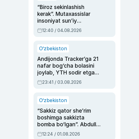
“Biroz sekinlashish
kerak”. Mutaxassislar
insoniyat sun’iy
intellektni boshqara
12:40 / 04.08.2026
olmay qolishidan xavotir
bildirdi
O‘zbekiston
Andijonda Tracker’ga 21
nafar bog‘cha bolasini
joylab, YTH sodir etgan
ayolga sud hukmi o‘qildi
23:41 / 03.08.2026
O‘zbekiston
“Sakkiz qator she’rim
boshimga sakkizta
bomba bo‘lgan”. Abdulla
Oripovni siyosiy
12:24 / 01.08.2026
ayblovlardan asrab