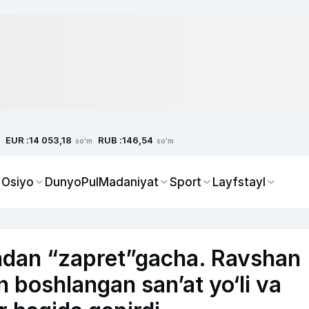
EUR :
RUB :
14 053,18
146,54
so'm
so'm
 Osiyo
Dunyo
Pul
Madaniyat
Sport
Layfstayl
hdan “zapret”gacha. Ravshan
 boshlangan san’at yo‘li va