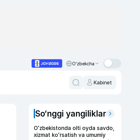
O‘zbekcha
Kabinet
So‘nggi yangiliklar
Oʻzbekistonda olti oyda savdo,
xizmat koʻrsatish va umumiy