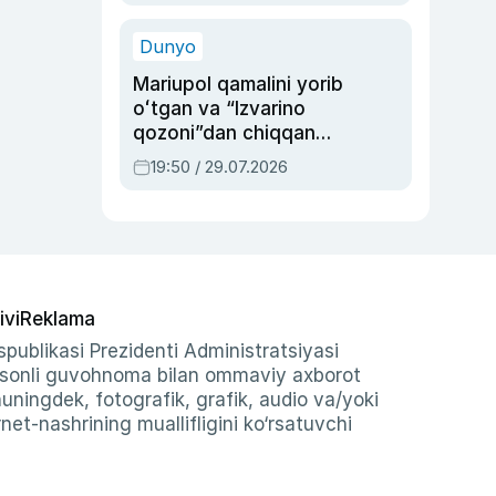
qolgan voqea
Dunyo
Mariupol qamalini yorib
oʻtgan va “Izvarino
qozoni”dan chiqqan
qahramon — Ukraina
19:50 / 29.07.2026
armiyasi bosh
qoʻmondoni Drapatiy
haqida
ivi
Reklama
publikasi Prezidenti Administratsiyasi
-sonli guvohnoma bilan ommaviy axborot
shuningdek, fotografik, grafik, audio va/yoki
et-nashrining muallifligini ko‘rsatuvchi