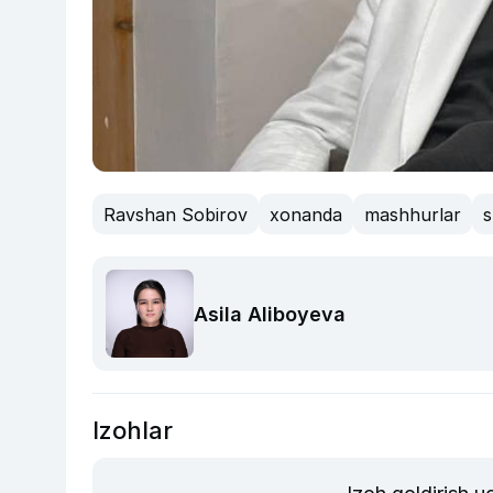
Ravshan Sobirov
xonanda
mashhurlar
s
Asila Aliboyeva
Izohlar