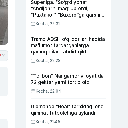
Superliga. “So‘g‘diyona”
“Andijon”ni mag‘lub etdi,
“Paxtakor” “Buxoro”ga qarshi
bahsda g‘alabani qo‘ldan
Kecha, 22:31
chiqardi
Tramp AQSH o‘q-dorilari haqida
ma’lumot tarqatganlarga
qamoq bilan tahdid qildi
2
Kecha, 22:28
“Tolibon” Nangarhor viloyatida
72 gektar yerni tortib oldi
Kecha, 22:04
Diomande “Real” tarixidagi eng
qimmat futbolchiga aylandi
Kecha, 21:45