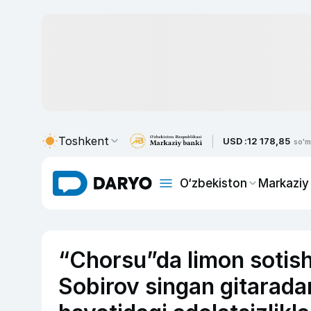
Toshkent
USD :
12 178,85
so'm
O‘zbekiston
Markaziy
“Chorsu”da limon sotis
Sobirov singan gitaradan