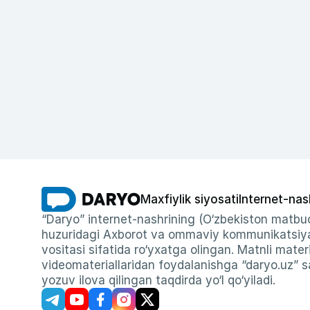
Maxfiylik siyosati
Internet-nas
“Daryo” internet-nashrining (O‘zbekiston matbuo
huzuridagi Axborot va ommaviy kommunikatsiyal
vositasi sifatida ro‘yxatga olingan. Matnli materi
videomateriallaridan foydalanishga “daryo.uz” sa
yozuv ilova qilingan taqdirda yo‘l qo‘yiladi.