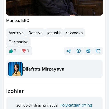
Manba: BBC
Avstriya
Rossiya
josuslik
razvedka
Germaniya
3
0
Dilafro‘z Mirzayeva
Izohlar
ro‘yxatdan o‘ting
Izoh qoldirish uchun, avval