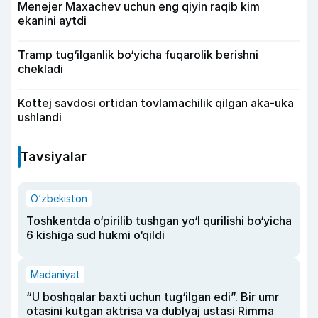
Menejer Maxachev uchun eng qiyin raqib kim
ekanini aytdi
Tramp tug‘ilganlik bo‘yicha fuqarolik berishni
chekladi
Kottej savdosi ortidan tovlamachilik qilgan aka-uka
ushlandi
Tavsiyalar
O‘zbekiston
Toshkentda o‘pirilib tushgan yo‘l qurilishi bo‘yicha
6 kishiga sud hukmi o‘qildi
Madaniyat
“U boshqalar baxti uchun tug‘ilgan edi”. Bir umr
otasini kutgan aktrisa va dublyaj ustasi Rimma