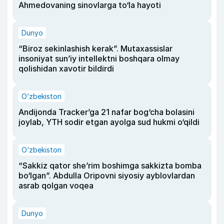
Ahmedovaning sinovlarga to‘la hayoti
Dunyo
“Biroz sekinlashish kerak”. Mutaxassislar
insoniyat sun’iy intellektni boshqara olmay
qolishidan xavotir bildirdi
O‘zbekiston
Andijonda Tracker’ga 21 nafar bog‘cha bolasini
joylab, YTH sodir etgan ayolga sud hukmi o‘qildi
O‘zbekiston
“Sakkiz qator she’rim boshimga sakkizta bomba
bo‘lgan”. Abdulla Oripovni siyosiy ayblovlardan
asrab qolgan voqea
Dunyo