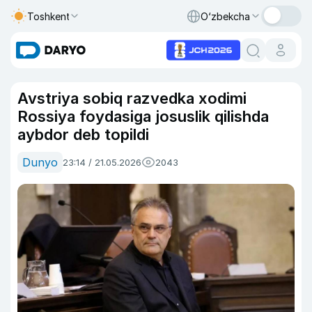
Toshkent
O‘zbekcha
Avstriya sobiq razvedka xodimi
Rossiya foydasiga josuslik qilishda
aybdor deb topildi
Dunyo
23:14 / 21.05.2026
2043