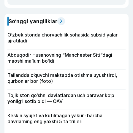
So‘nggi yangiliklar
O‘zbekistonda chorvachilik sohasida subsidiyalar
ajratiladi
Abduqodir Husanovning “Manchester Siti”dagi
maoshi ma’lum bo‘ldi
Tailandda o‘quvchi maktabda otishma uyushtirdi,
qurbonlar bor (foto)
Tojikiston qo‘shni davlatlardan uch baravar ko‘p
yonilg‘i sotib oldi — OAV
Keskin syujet va kutilmagan yakun: barcha
davrlarning eng yaxshi 5 ta trilleri