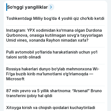
So‘nggi yangiliklar
Toshkentdagi Milliy bog‘da 4 yoshli qiz cho‘kib ketdi
Instagram: YPX xodimidan ko‘rmana olgan Durdona
Qurbonova, onasiga kutilmagan sovg‘a tayyorlagan
Umid vines, xonanda Rayhon nimadan xafa?
Pulli avtomobil yo‘llarida harakatlanish uchun yo‘l
taloni sotib olinadi
Rossiya hakerlari dunyo bo‘ylab mehmonxona Wi-
Fi’ga buzib kirib ma’lumotlarni o‘g‘irlamoqda —
Microsoft
87 mln yevro va 5 yillik shartnoma: “Arsenal” Bruno
transferini ijobiy hal qildi
Xitoyga kirish va chiqish qoidalari kuchaytiriladi