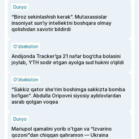
Dunyo
“Biroz sekinlashish kerak”. Mutaxassislar
insoniyat sun’iy intellektni boshqara olmay
qolishidan xavotir bildirdi
O‘zbekiston
Andijonda Tracker’ga 21 nafar bog‘cha bolasini
joylab, YTH sodir etgan ayolga sud hukmi o‘qildi
O‘zbekiston
“Sakkiz qator she’rim boshimga sakkizta bomba
bo‘lgan”. Abdulla Oripovni siyosiy ayblovlardan
asrab qolgan voqea
Dunyo
Mariupol qamalini yorib oʻtgan va “Izvarino
qozoni”dan chiqqan qahramon — Ukraina