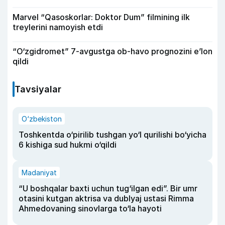
Marvel “Qasoskorlar: Doktor Dum” filmining ilk
treylerini namoyish etdi
“O‘zgidromet” 7-avgustga ob-havo prognozini e’lon
qildi
Tavsiyalar
O‘zbekiston
Toshkentda o‘pirilib tushgan yo‘l qurilishi bo‘yicha
6 kishiga sud hukmi o‘qildi
Madaniyat
“U boshqalar baxti uchun tug‘ilgan edi”. Bir umr
otasini kutgan aktrisa va dublyaj ustasi Rimma
Ahmedovaning sinovlarga to‘la hayoti