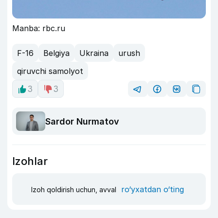
Manba: rbc.ru
F-16
Belgiya
Ukraina
urush
qiruvchi samolyot
3
3
Sardor Nurmatov
Izohlar
ro‘yxatdan o‘ting
Izoh qoldirish uchun, avval