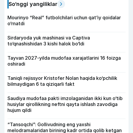
So‘nggi yangiliklar
Mourinyo “Real” futbolchilari uchun qat’iy qoidalar
o‘rnatdi
Sirdaryoda yuk mashinasi va Captiva
to‘qnashishidan 3 kishi halok bo‘ldi
Tayvan 2027-yilda mudofaa xarajatlarini 16 foizga
oshiradi
Taniqli rejissyor Kristofer Nolan haqida ko‘pchilik
bilmaydigan 6 ta qiziqarli fakt
Saudiya mudofaa pakti imzolaganidan ikki kun o‘tib
husiylar qirollikning neftni qayta ishlash zavodiga
hujum qildi
“Tansoqchi”: Gollivudning eng yaxshi
melodramalaridan birining kadr ortida qolib ketgan