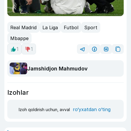
Real Madrid
La Liga
Futbol
Sport
Mbappe
1
1
Jamshidjon Mahmudov
Izohlar
ro‘yxatdan o‘ting
Izoh qoldirish uchun, avval