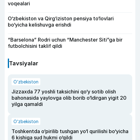
voqealari
O‘zbekiston va Qirg‘iziston pensiya to‘lovlari
bo‘yicha kelishuvga erishdi
“Barselona” Rodri uchun “Manchester Siti”ga bir
futbolchisini taklif qildi
Tavsiyalar
O‘zbekiston
Jizzaxda 77 yoshli taksichini qo‘y sotib olish
bahonasida yaylovga olib borib o‘ldirgan yigit 20
yilga qamaldi
O‘zbekiston
Toshkentda o‘pirilib tushgan yo‘l qurilishi bo‘yicha
6 kishiga sud hukmi o‘qildi