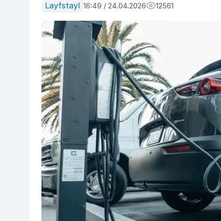
Layfstayl
16:49 / 24.04.2026
12561