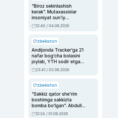
“Biroz sekinlashish
kerak”. Mutaxassislar
insoniyat sun’iy
intellektni boshqara
12:40 / 04.08.2026
olmay qolishidan xavotir
bildirdi
O‘zbekiston
Andijonda Tracker’ga 21
nafar bog‘cha bolasini
joylab, YTH sodir etgan
ayolga sud hukmi o‘qildi
23:41 / 03.08.2026
O‘zbekiston
“Sakkiz qator she’rim
boshimga sakkizta
bomba bo‘lgan”. Abdulla
Oripovni siyosiy
12:24 / 01.08.2026
ayblovlardan asrab