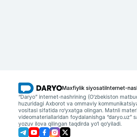
Maxfiylik siyosati
Internet-nas
“Daryo” internet-nashrining (O‘zbekiston matbuo
huzuridagi Axborot va ommaviy kommunikatsiyal
vositasi sifatida ro‘yxatga olingan. Matnli materi
videomateriallaridan foydalanishga “daryo.uz” sa
yozuv ilova qilingan taqdirda yo‘l qo‘yiladi.