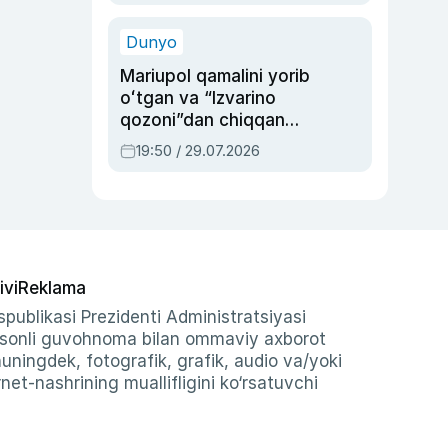
qolgan voqea
Dunyo
Mariupol qamalini yorib
oʻtgan va “Izvarino
qozoni”dan chiqqan
qahramon — Ukraina
19:50 / 29.07.2026
armiyasi bosh
qoʻmondoni Drapatiy
haqida
ivi
Reklama
publikasi Prezidenti Administratsiyasi
-sonli guvohnoma bilan ommaviy axborot
shuningdek, fotografik, grafik, audio va/yoki
et-nashrining muallifligini ko‘rsatuvchi