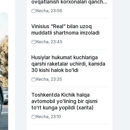
ovqatlanish korxonalari qancha
soliq toʻlagani ochiqlandi
Kecha, 23:56
Vinisius “Real” bilan uzoq
muddatli shartnoma imzoladi
Kecha, 23:45
Husiylar hukumat kuchlariga
qarshi raketalar uchirdi, kamida
30 kishi halok bo‘ldi
Kecha, 23:35
Toshkentda Kichik halqa
avtomobil yo‘lining bir qismi
to‘rt kunga yopildi (xarita)
Kecha, 23:10