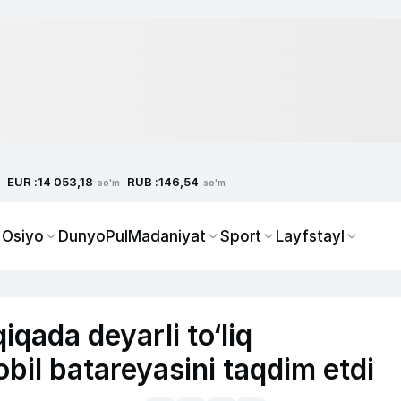
EUR :
RUB :
14 053,18
146,54
so'm
so'm
 Osiyo
Dunyo
Pul
Madaniyat
Sport
Layfstayl
qada deyarli to‘liq
il batareyasini taqdim etdi