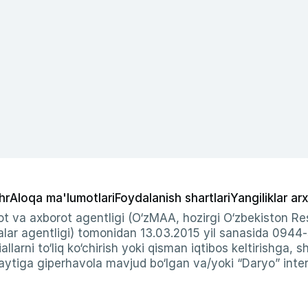
hr
Aloqa ma'lumotlari
Foydalanish shartlari
Yangiliklar arx
t va axborot agentligi (O‘zMAA, hozirgi O‘zbekiston Res
ar agentligi) tomonidan 13.03.2015 yil sanasida 0944
allarni to‘liq ko‘chirish yoki qisman iqtibos keltirishga, 
ytiga giperhavola mavjud bo‘lgan va/yoki “Daryo” intern