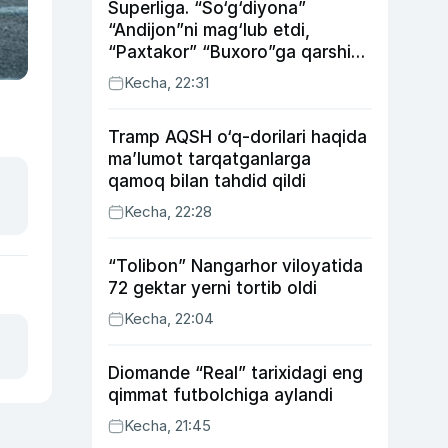
Superliga. “So‘g‘diyona”
“Andijon”ni mag‘lub etdi,
“Paxtakor” “Buxoro”ga qarshi
bahsda g‘alabani qo‘ldan
Kecha, 22:31
chiqardi
Tramp AQSH o‘q-dorilari haqida
ma’lumot tarqatganlarga
qamoq bilan tahdid qildi
Kecha, 22:28
“Tolibon” Nangarhor viloyatida
72 gektar yerni tortib oldi
Kecha, 22:04
Diomande “Real” tarixidagi eng
qimmat futbolchiga aylandi
Kecha, 21:45