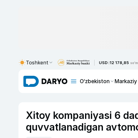
Toshkent
USD :
12 178,85
so'm
O‘zbekiston
Markaziy
Xitoy kompaniyasi 6 daqi
quvvatlanadigan avtomob