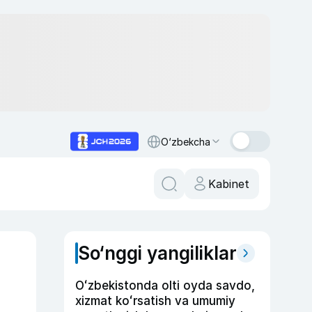
O‘zbekcha
Kabinet
So‘nggi yangiliklar
Oʻzbekistonda olti oyda savdo,
xizmat koʻrsatish va umumiy