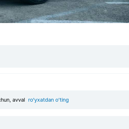
uchun, avval
ro‘yxatdan o‘ting