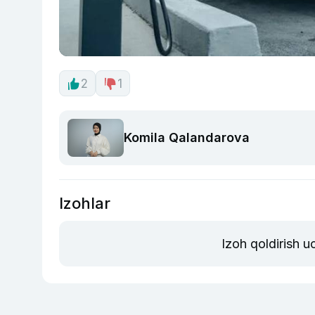
2
1
Komila Qalandarova
Izohlar
Izoh qoldirish 