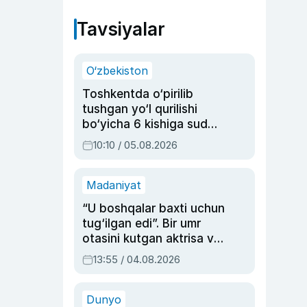
Tavsiyalar
O‘zbekiston
Toshkentda o‘pirilib
tushgan yo‘l qurilishi
bo‘yicha 6 kishiga sud
hukmi o‘qildi
10:10 / 05.08.2026
Madaniyat
“U boshqalar baxti uchun
tug‘ilgan edi”. Bir umr
otasini kutgan aktrisa va
dublyaj ustasi Rimma
13:55 / 04.08.2026
Ahmedovaning
sinovlarga to‘la hayoti
Dunyo