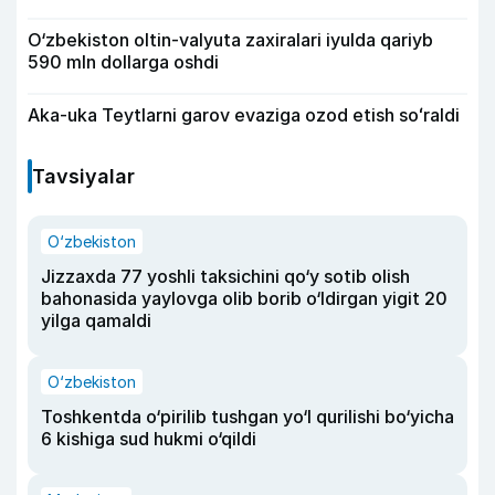
O‘zbekiston oltin-valyuta zaxiralari iyulda qariyb
590 mln dollarga oshdi
Aka-uka Teytlarni garov evaziga ozod etish soʻraldi
Tavsiyalar
O‘zbekiston
Jizzaxda 77 yoshli taksichini qo‘y sotib olish
bahonasida yaylovga olib borib o‘ldirgan yigit 20
yilga qamaldi
O‘zbekiston
Toshkentda o‘pirilib tushgan yo‘l qurilishi bo‘yicha
6 kishiga sud hukmi o‘qildi