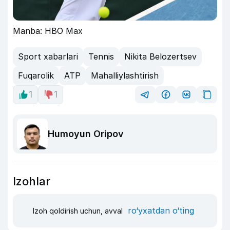
Manba: HBO Max
Sport xabarlari
Tennis
Nikita Belozertsev
Fuqarolik
ATP
Mahalliylashtirish
1
1
Humoyun Oripov
Izohlar
ro‘yxatdan o‘ting
Izoh qoldirish uchun, avval