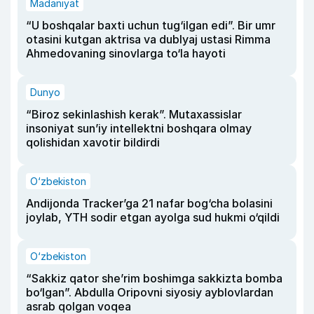
Madaniyat
“U boshqalar baxti uchun tug‘ilgan edi”. Bir umr
otasini kutgan aktrisa va dublyaj ustasi Rimma
Ahmedovaning sinovlarga to‘la hayoti
Dunyo
“Biroz sekinlashish kerak”. Mutaxassislar
insoniyat sun’iy intellektni boshqara olmay
qolishidan xavotir bildirdi
O‘zbekiston
Andijonda Tracker’ga 21 nafar bog‘cha bolasini
joylab, YTH sodir etgan ayolga sud hukmi o‘qildi
O‘zbekiston
“Sakkiz qator she’rim boshimga sakkizta bomba
bo‘lgan”. Abdulla Oripovni siyosiy ayblovlardan
asrab qolgan voqea