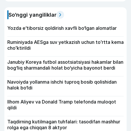
So‘nggi yangiliklar
Yozda e’tiborsiz qoldirish xavfli bo‘lgan alomatlar
Ruminiyada AESga suv yetkazish uchun toʻrtta kema
choʻktirildi
Janubiy Koreya futbol assotsiatsiyasi hakamlar bilan
bog‘liq sharmandali holat bo‘yicha bayonot berdi
Navoiyda yollanma ishchi tuproq bosib qolishidan
halok bo‘ldi
Ilhom Aliyev va Donald Tramp telefonda muloqot
qildi
Taqdirning kutilmagan tuhfalari: tasodifan mashhur
rolga ega chiqqan 8 aktyor