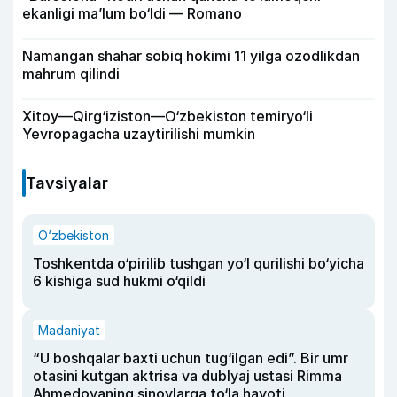
ekanligi ma’lum bo‘ldi — Romano
Namangan shahar sobiq hokimi 11 yilga ozodlikdan
mahrum qilindi
Xitoy—Qirg‘iziston—O‘zbekiston temiryo‘li
Yevropagacha uzaytirilishi mumkin
Tavsiyalar
O‘zbekiston
Toshkentda o‘pirilib tushgan yo‘l qurilishi bo‘yicha
6 kishiga sud hukmi o‘qildi
Madaniyat
“U boshqalar baxti uchun tug‘ilgan edi”. Bir umr
otasini kutgan aktrisa va dublyaj ustasi Rimma
Ahmedovaning sinovlarga to‘la hayoti