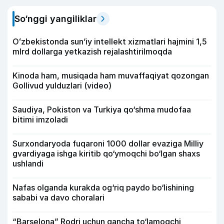
So‘nggi yangiliklar
Oʻzbekistonda sunʼiy intellekt xizmatlari hajmini 1,5
mlrd dollarga yetkazish rejalashtirilmoqda
Kinoda ham, musiqada ham muvaffaqiyat qozongan
Gollivud yulduzlari (video)
Saudiya, Pokiston va Turkiya qo‘shma mudofaa
bitimi imzoladi
Surxondaryoda fuqaroni 1000 dollar evaziga Milliy
gvardiyaga ishga kiritib qo‘ymoqchi bo‘lgan shaxs
ushlandi
Nafas olganda kurakda og‘riq paydo bo‘lishining
sababi va davo choralari
“Barselona” Rodri uchun qancha to‘lamoqchi