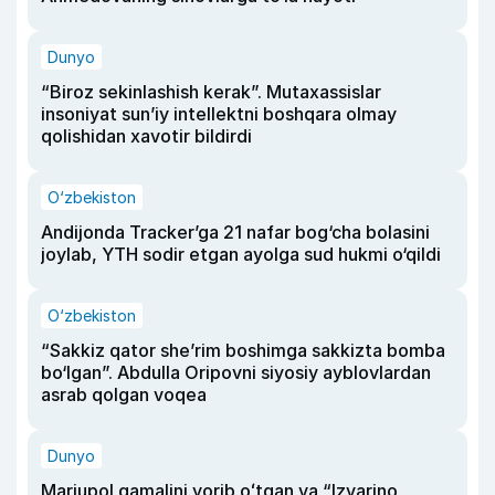
Dunyo
“Biroz sekinlashish kerak”. Mutaxassislar
insoniyat sun’iy intellektni boshqara olmay
qolishidan xavotir bildirdi
O‘zbekiston
Andijonda Tracker’ga 21 nafar bog‘cha bolasini
joylab, YTH sodir etgan ayolga sud hukmi o‘qildi
O‘zbekiston
“Sakkiz qator she’rim boshimga sakkizta bomba
bo‘lgan”. Abdulla Oripovni siyosiy ayblovlardan
asrab qolgan voqea
Dunyo
Mariupol qamalini yorib oʻtgan va “Izvarino