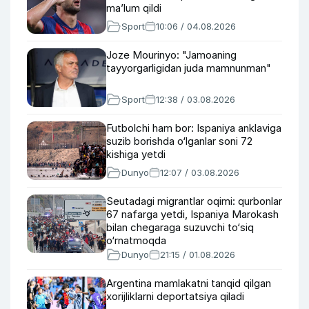
maʼlum qildi
Sport
10:06 / 04.08.2026
Joze Mourinyo: "Jamoaning
tayyorgarligidan juda mamnunman"
Sport
12:38 / 03.08.2026
Futbolchi ham bor: Ispaniya anklaviga
suzib borishda o‘lganlar soni 72
kishiga yetdi
Dunyo
12:07 / 03.08.2026
Seutadagi migrantlar oqimi: qurbonlar
67 nafarga yetdi, Ispaniya Marokash
bilan chegaraga suzuvchi to‘siq
o‘rnatmoqda
Dunyo
21:15 / 01.08.2026
Argentina mamlakatni tanqid qilgan
xorijliklarni deportatsiya qiladi