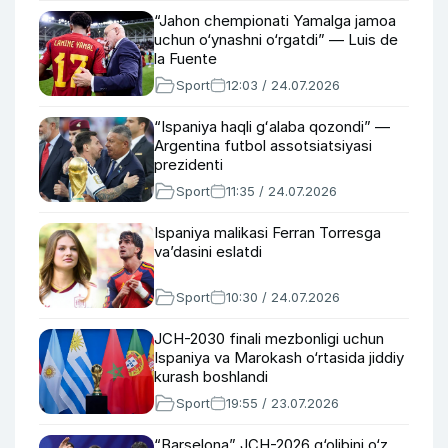
“Jahon chempionati Yamalga jamoa
uchun o‘ynashni o‘rgatdi” — Luis de
la Fuente
Sport
12:03 / 24.07.2026
“Ispaniya haqli gʻalaba qozondi” —
Argentina futbol assotsiatsiyasi
prezidenti
Sport
11:35 / 24.07.2026
Ispaniya malikasi Ferran Torresga
vaʼdasini eslatdi
Sport
10:30 / 24.07.2026
JCH-2030 finali mezbonligi uchun
Ispaniya va Marokash o‘rtasida jiddiy
kurash boshlandi
Sport
19:55 / 23.07.2026
“Barselona” JCH-2026 g‘olibini o‘z