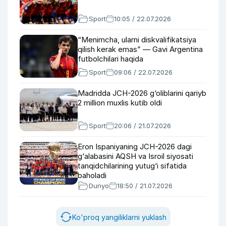
Sport
10:05 / 22.07.2026
“Menimcha, ularni diskvalifikatsiya
qilish kerak emas” — Gavi Argentina
futbolchilari haqida
Sport
09:06 / 22.07.2026
Madridda JCH-2026 g‘oliblarini qariyb
2 million muxlis kutib oldi
Sport
20:06 / 21.07.2026
Eron Ispaniyaning JCH-2026 dagi
g‘alabasini AQSH va Isroil siyosati
tanqidchilarining yutug‘i sifatida
baholadi
Dunyo
18:50 / 21.07.2026
Ko'proq yangiliklarni yuklash