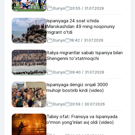
Dunyo
20:55 / 31.07.2026
Ispaniyaga 24 soat ichida
Marokashdan 49 ming noqonuniy
migrant o‘tdi
Dunyo
18:42 / 31.07.2026
Italiya migrantlar sabab Ispaniya bilan
Shengenni toʻxtatmoqchi
Dunyo
09:40 / 31.07.2026
Ispaniyaga dengiz orqali 3000
muhojir bostirib kirdi (video)
Dunyo
20:59 / 30.07.2026
Tabiiy ofat: Fransiya va Ispaniyada
o‘rmon yong‘inlari avj oldi (video)