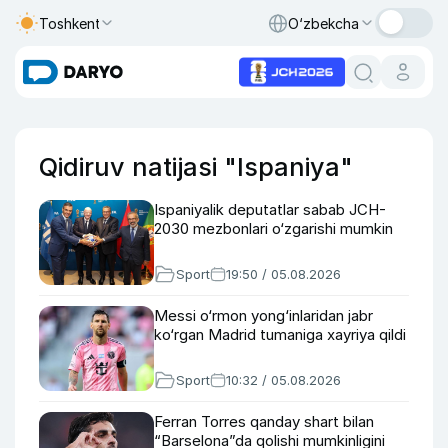
Toshkent
O‘zbekcha
Qidiruv natijasi "Ispaniya"
Ispaniyalik deputatlar sabab JCH-
2030 mezbonlari o‘zgarishi mumkin
Sport
19:50 / 05.08.2026
Messi o‘rmon yong‘inlaridan jabr
ko‘rgan Madrid tumaniga xayriya qildi
Sport
10:32 / 05.08.2026
Ferran Torres qanday shart bilan
“Barselona”da qolishi mumkinligini