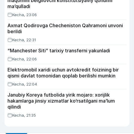
maqomini belgilovchi konstitutsiyaviy qonunni
ma’qulladi
Kecha, 23:06
Axmat Qodirovga Checheniston Qahramoni unvoni
berildi
Kecha, 22:31
“Manchester Siti” tarixiy transferni yakunladi
Kecha, 22:06
Elektromobil xaridi uchun avtokredit foizining bir
qismi davlat tomonidan qoplab berilishi mumkin
Kecha, 22:04
Janubiy Koreya futbolida yirik mojaro: xorijlik
hakamlarga jinsiy xizmatlar ko‘rsatilgani ma’lum
qilindi
Kecha, 21:35