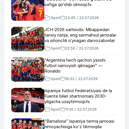
safiga qo‘shib olmoqchi
Sport
23:45 / 22.07.2026
JCH-2026 sarhisobi: Mbappedan
tarixiy natija, eng sermahsul jamoalar
va ishonchli o‘ynagan darvozabonlar
Sport
22:50 / 22.07.2026
“Argentina hech qachon yaxshi
futbol namoyish qilmagan” —
Ronaldo
Sport
16:33 / 22.07.2026
Ispaniya futbol Federatsiyasi de la
Fuente bilan shartnomani 2030-
yilgacha uzaytirmoqchi
Sport
11:30 / 22.07.2026
“Barselona” Ispaniya terma jamoasi
himoyachisiga koʻz tikmoqda