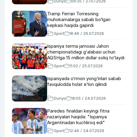
Dunyo
09:35 / 27.07.2026
Tramp Ferran Torresning
muhokamalarga sabab bo‘lgan
kepkasi haqida gapirdi
Sport
18:46 / 26.07.2026
Ispaniya terma jamoasi Jahon
chempionatidagi gʻalabasi uchun
AQSHga 15 million dollar soliq toʻlaydi
Sport
11:02 / 25.07.2026
Ispaniyada o‘rmon yong‘inlari sabab
favqulodda holat e’lon qilindi
Dunyo
18:05 / 24.07.2026
Paredes finaldan keyingi fitna
nazariyalari haqida: "Ispaniya
Argentinadan kuchliroq edi"
Sport
12:46 / 24.07.2026