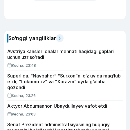
So‘nggi yangiliklar
Avstriya kansleri onalar mehnati haqidagi gaplari
uchun uzr so‘radi
Kecha, 23:48
Superliga. “Navbahor” “Surxon”ni o‘z uyida mag‘lub
etdi, “Lokomotiv” va “Xorazm” uyda g‘alaba
qozondi
Kecha, 23:26
Aktyor Abdu­mannon Ubaydullayev vafot etdi
Kecha, 23:08
Senat Prezident administratsiyasining huquqiy