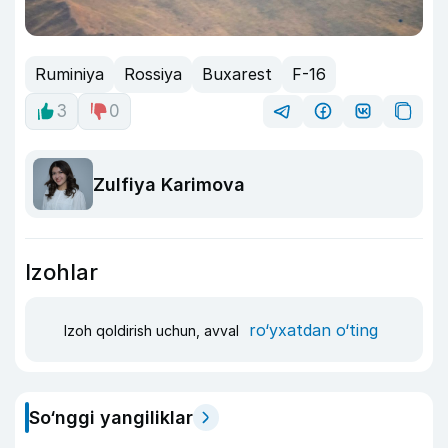
Ruminiya
Rossiya
Buxarest
F-16
3
0
Zulfiya Karimova
Izohlar
ro‘yxatdan o‘ting
Izoh qoldirish uchun, avval
So‘nggi yangiliklar