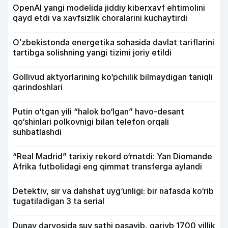
OpenAI yangi modelida jiddiy kiberxavf ehtimolini
qayd etdi va xavfsizlik choralarini kuchaytirdi
Oʻzbekistonda energetika sohasida davlat tariflarini
tartibga solishning yangi tizimi joriy etildi
Gollivud aktyorlarining ko‘pchilik bilmaydigan taniqli
qarindoshlari
Putin o‘tgan yili “halok bo‘lgan” havo-desant
qo‘shinlari polkovnigi bilan telefon orqali
suhbatlashdi
“Real Madrid” tarixiy rekord o‘rnatdi: Yan Diomande
Afrika futbolidagi eng qimmat transferga aylandi
Detektiv, sir va dahshat uyg‘unligi: bir nafasda ko‘rib
tugatiladigan 3 ta serial
Dunay daryosida suv sathi pasayib, qariyb 1700 yillik