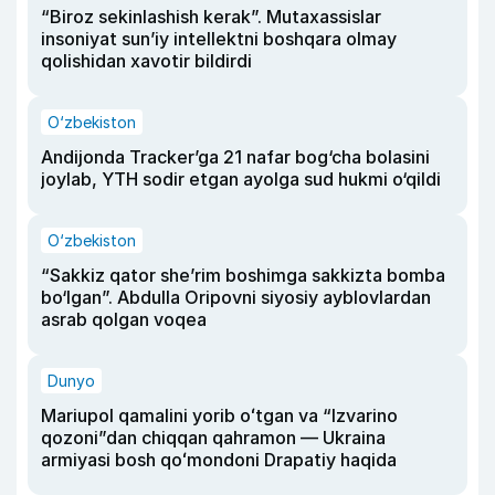
“Biroz sekinlashish kerak”. Mutaxassislar
insoniyat sun’iy intellektni boshqara olmay
qolishidan xavotir bildirdi
O‘zbekiston
Andijonda Tracker’ga 21 nafar bog‘cha bolasini
joylab, YTH sodir etgan ayolga sud hukmi o‘qildi
O‘zbekiston
“Sakkiz qator she’rim boshimga sakkizta bomba
bo‘lgan”. Abdulla Oripovni siyosiy ayblovlardan
asrab qolgan voqea
Dunyo
Mariupol qamalini yorib oʻtgan va “Izvarino
qozoni”dan chiqqan qahramon — Ukraina
armiyasi bosh qoʻmondoni Drapatiy haqida