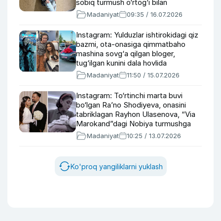
sobiq turmush o‘rtog‘i bilan
munosabati haqida
Madaniyat
09:35 / 16.07.2026
Instagram: Yulduzlar ishtirokidagi qiz
bazmi, ota-onasiga qimmatbaho
mashina sovg‘a qilgan bloger,
tug‘ilgan kunini dala hovlida
nishonlagan Vohidjon Isoqov
Madaniyat
11:50 / 15.07.2026
Instagram: To‘rtinchi marta buvi
bo‘lgan Ra’no Shodiyeva, onasini
tabriklagan Rayhon Ulasenova, “Via
Marokand”dagi Nobiya turmushga
chiqyapti
Madaniyat
10:25 / 13.07.2026
Ko'proq yangiliklarni yuklash