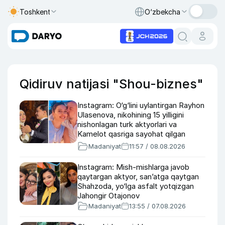
Toshkent
O‘zbekcha
Qidiruv natijasi "Shou-biznes"
Instagram: O‘g‘lini uylantirgan Rayhon
Ulasenova, nikohining 15 yilligini
nishonlagan turk aktyorlari va
Kamelot qasriga sayohat qilgan
Zebo Rahimova
Madaniyat
11:57 / 08.08.2026
Instagram: Mish-mishlarga javob
qaytargan aktyor, san’atga qaytgan
Shahzoda, yo‘lga asfalt yotqizgan
Jahongir Otajonov
Madaniyat
13:55 / 07.08.2026