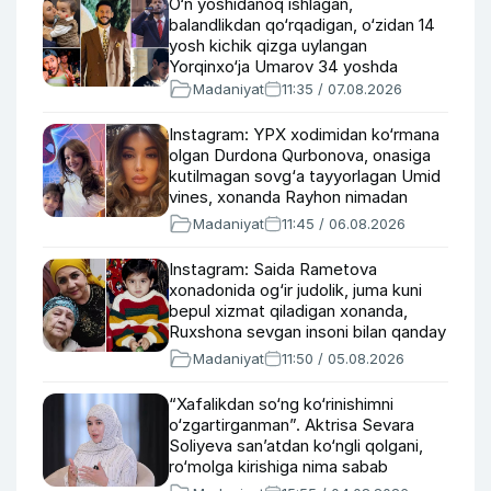
O‘n yoshidanoq ishlagan,
balandlikdan qo‘rqadigan, o‘zidan 14
yosh kichik qizga uylangan
Yorqinxo‘ja Umarov 34 yoshda
Madaniyat
11:35 / 07.08.2026
Instagram: YPX xodimidan ko‘rmana
olgan Durdona Qurbonova, onasiga
kutilmagan sovg‘a tayyorlagan Umid
vines, xonanda Rayhon nimadan
xafa?
Madaniyat
11:45 / 06.08.2026
Instagram: Saida Rametova
xonadonida og‘ir judolik, juma kuni
bepul xizmat qiladigan xonanda,
Ruxshona sevgan insoni bilan qanday
tanishgan?
Madaniyat
11:50 / 05.08.2026
“Xafalikdan so‘ng ko‘rinishimni
o‘zgartirganman”. Aktrisa Sevara
Soliyeva san’atdan ko‘ngli qolgani,
ro‘molga kirishiga nima sabab
bo‘lgani haqida