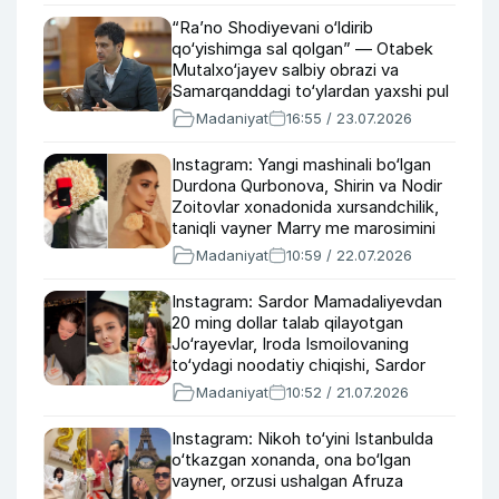
“Ra’no Shodiyevani o‘ldirib
qo‘yishimga sal qolgan” — Otabek
Mutalxo‘jayev salbiy obrazi va
Samarqanddagi to‘ylardan yaxshi pul
topishi haqida
Madaniyat
16:55 / 23.07.2026
Instagram: Yangi mashinali bo‘lgan
Durdona Qurbonova, Shirin va Nodir
Zoitovlar xonadonida xursandchilik,
taniqli vayner Marry me marosimini
o‘tkazdi
Madaniyat
10:59 / 22.07.2026
Instagram: Sardor Mamadaliyevdan
20 ming dollar talab qilayotgan
Jo‘rayevlar, Iroda Ismoilovaning
to‘ydagi noodatiy chiqishi, Sardor
Toirov xonadonida bayram
Madaniyat
10:52 / 21.07.2026
Instagram: Nikoh to‘yini Istanbulda
o‘tkazgan xonanda, ona bo‘lgan
vayner, orzusi ushalgan Afruza