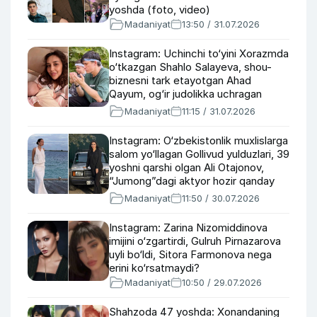
yoshda (foto, video)
Madaniyat
13:50 / 31.07.2026
Instagram: Uchinchi to‘yini Xorazmda
o‘tkazgan Shahlo Salayeva, shou-
biznesni tark etayotgan Ahad
Qayum, og‘ir judolikka uchragan
aktyor
Madaniyat
11:15 / 31.07.2026
Instagram: O‘zbekistonlik muxlislarga
salom yo‘llagan Gollivud yulduzlari, 39
yoshni qarshi olgan Ali Otajonov,
“Jumong”dagi aktyor hozir qanday
ko‘rinishda?
Madaniyat
11:50 / 30.07.2026
Instagram: Zarina Nizomiddinova
imijini o‘zgartirdi, Gulruh Pirnazarova
uyli bo‘ldi, Sitora Farmonova nega
erini ko‘rsatmaydi?
Madaniyat
10:50 / 29.07.2026
Shahzoda 47 yoshda: Xonandaning