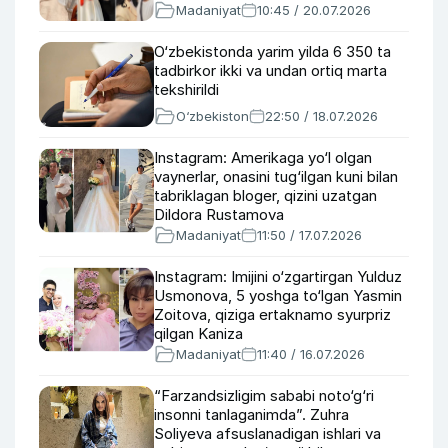
Madaniyat
10:45 / 20.07.2026
O‘zbekistonda yarim yilda 6 350 ta
tadbirkor ikki va undan ortiq marta
tekshirildi
O‘zbekiston
22:50 / 18.07.2026
Instagram: Amerikaga yo‘l olgan
vaynerlar, onasini tug‘ilgan kuni bilan
tabriklagan bloger, qizini uzatgan
Dildora Rustamova
Madaniyat
11:50 / 17.07.2026
Instagram: Imijini o‘zgartirgan Yulduz
Usmonova, 5 yoshga to‘lgan Yasmin
Zoitova, qiziga ertaknamo syurpriz
qilgan Kaniza
Madaniyat
11:40 / 16.07.2026
“Farzandsizligim sababi noto‘g‘ri
insonni tanlaganimda”. Zuhra
Soliyeva afsuslanadigan ishlari va