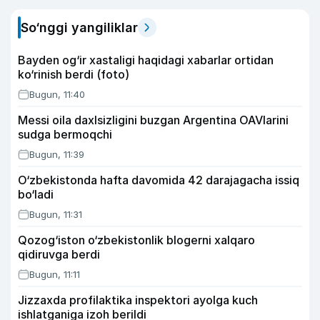
So‘nggi yangiliklar
Bayden og‘ir xastaligi haqidagi xabarlar ortidan
ko‘rinish berdi (foto)
Bugun, 11:40
Messi oila daxlsizligini buzgan Argentina OAVlarini
sudga bermoqchi
Bugun, 11:39
O‘zbekistonda hafta davomida 42 darajagacha issiq
bo‘ladi
Bugun, 11:31
Qozog‘iston o‘zbekistonlik blogerni xalqaro
qidiruvga berdi
Bugun, 11:11
Jizzaxda profilaktika inspektori ayolga kuch
ishlatganiga izoh berildi