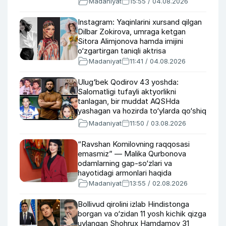
Madaniyat
15:55 / 04.08.2026
Instagram: Yaqinlarini xursand qilgan
Dilbar Zokirova, umraga ketgan
Sitora Alimjonova hamda imijini
o‘zgartirgan taniqli aktrisa
Madaniyat
11:41 / 04.08.2026
Ulug‘bek Qodirov 43 yoshda:
Salomatligi tufayli aktyorlikni
tanlagan, bir muddat AQSHda
yashagan va hozirda to‘ylarda qo‘shiq
kuylayotgan aktyor haqida
Madaniyat
11:50 / 03.08.2026
“Ravshan Komilovning raqqosasi
emasmiz” — Malika Qurbonova
odamlarning gap-so‘zlari va
hayotidagi armonlari haqida
Madaniyat
13:55 / 02.08.2026
Bollivud qirolini izlab Hindistonga
borgan va o‘zidan 11 yosh kichik qizga
uylangan Shohrux Hamdamov 31