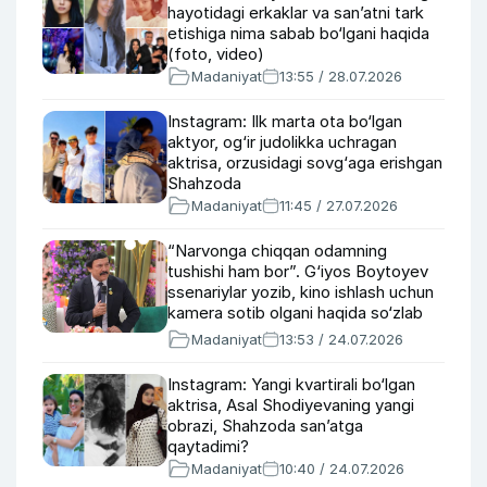
hayotidagi erkaklar va san’atni tark
etishiga nima sabab bo‘lgani haqida
(foto, video)
Madaniyat
13:55 / 28.07.2026
Instagram: Ilk marta ota bo‘lgan
aktyor, og‘ir judolikka uchragan
aktrisa, orzusidagi sovg‘aga erishgan
Shahzoda
Madaniyat
11:45 / 27.07.2026
“Narvonga chiqqan odamning
tushishi ham bor”. G‘iyos Boytoyev
ssenariylar yozib, kino ishlash uchun
kamera sotib olgani haqida so‘zlab
berdi
Madaniyat
13:53 / 24.07.2026
Instagram: Yangi kvartirali bo‘lgan
aktrisa, Asal Shodiyevaning yangi
obrazi, Shahzoda san’atga
qaytadimi?
Madaniyat
10:40 / 24.07.2026