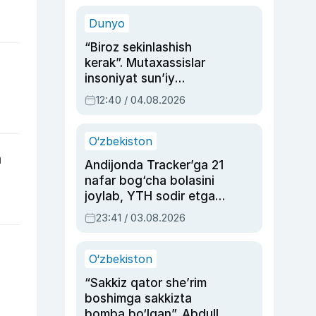
sinovlarga to‘la hayoti
Dunyo
“Biroz sekinlashish
kerak”. Mutaxassislar
insoniyat sun’iy
intellektni boshqara
12:40 / 04.08.2026
olmay qolishidan xavotir
bildirdi
O‘zbekiston
a
Andijonda Tracker’ga 21
nafar bog‘cha bolasini
joylab, YTH sodir etgan
ayolga sud hukmi o‘qildi
23:41 / 03.08.2026
O‘zbekiston
“Sakkiz qator she’rim
boshimga sakkizta
bomba bo‘lgan”. Abdulla