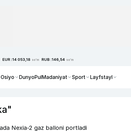
EUR :
RUB :
14 053,18
146,54
so'm
so'm
 Osiyo
Dunyo
Pul
Madaniyat
Sport
Layfstayl
ka"
a Nexia-2 gaz balloni portladi