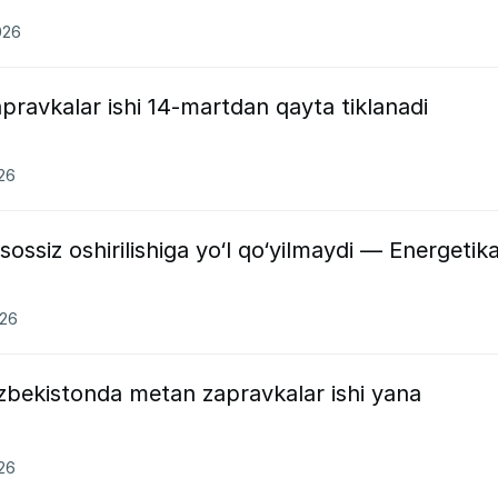
026
ravkalar ishi 14-martdan qayta tiklanadi
026
ossiz oshirilishiga yo‘l qo‘yilmaydi — Energetik
026
zbekistonda metan zapravkalar ishi yana
026