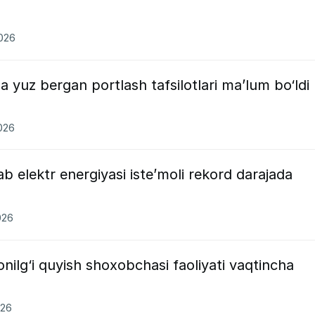
2026
 yuz bergan portlash tafsilotlari ma’lum bo‘ldi
2026
b elektr energiyasi iste’moli rekord darajada
026
nilg‘i quyish shoxobchasi faoliyati vaqtincha
026