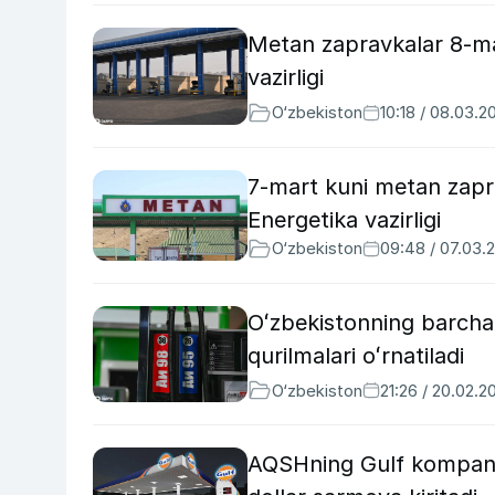
Metan zapravkalar 8-ma
vazirligi
O‘zbekiston
10:18 / 08.03.2
7-mart kuni metan zapr
Energetika vazirligi
O‘zbekiston
09:48 / 07.03.
Oʻzbekistonning barcha z
qurilmalari oʻrnatiladi
O‘zbekiston
21:26 / 20.02.2
AQSHning Gulf kompaniy