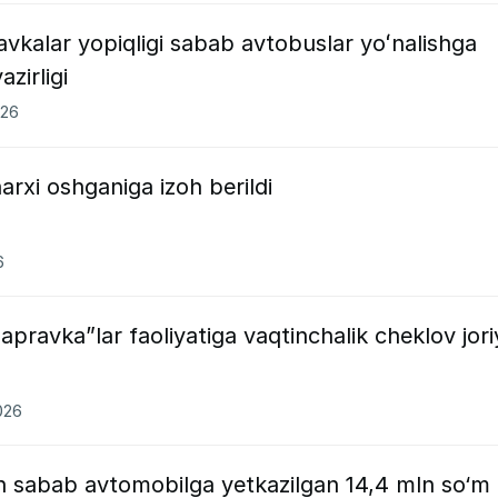
vkalar yopiqligi sabab avtobuslar yoʻnalishga
zirligi
026
rxi oshganiga izoh berildi
6
pravka”lar faoliyatiga vaqtinchalik cheklov jori
026
in sabab avtomobilga yetkazilgan 14,4 mln so‘m