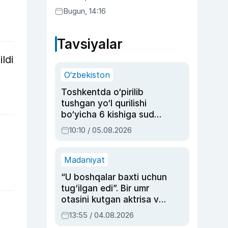
Bugun, 14:16
Tavsiyalar
ldi
O‘zbekiston
Toshkentda o‘pirilib
tushgan yo‘l qurilishi
bo‘yicha 6 kishiga sud
hukmi o‘qildi
10:10 / 05.08.2026
Madaniyat
“U boshqalar baxti uchun
tug‘ilgan edi”. Bir umr
otasini kutgan aktrisa va
dublyaj ustasi Rimma
13:55 / 04.08.2026
Ahmedovaning