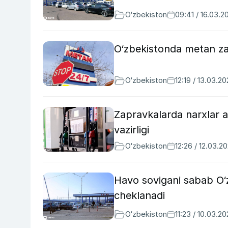
O‘zbekiston
09:41 / 16.03.2
O‘zbekistonda metan zap
O‘zbekiston
12:19 / 13.03.2
Zapravkalarda narxlar as
vazirligi
O‘zbekiston
12:26 / 12.03.2
Havo sovigani sabab O‘
cheklanadi
O‘zbekiston
11:23 / 10.03.2