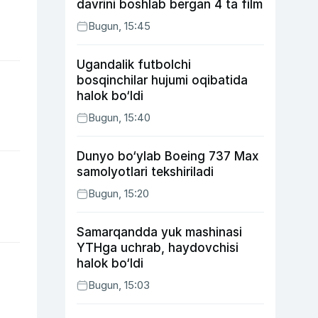
davrini boshlab bergan 4 ta film
Bugun, 15:45
Ugandalik futbolchi
bosqinchilar hujumi oqibatida
halok bo‘ldi
Bugun, 15:40
Dunyo bo‘ylab Boeing 737 Max
samolyotlari tekshiriladi
Bugun, 15:20
Samarqandda yuk mashinasi
YTHga uchrab, haydovchisi
halok bo‘ldi
Bugun, 15:03