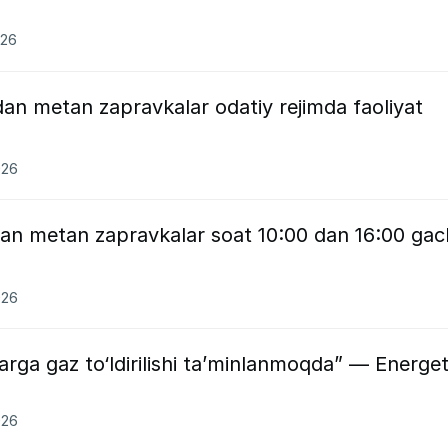
026
dan metan zapravkalar odatiy rejimda faoliyat
026
dan metan zapravkalar soat 10:00 dan 16:00 ga
026
arga gaz to‘ldirilishi ta’minlanmoqda” — Energet
026