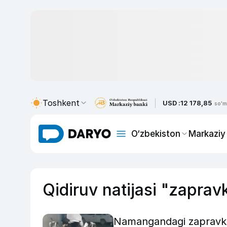
Toshkent
USD :
12 178,85
so'm
O‘zbekiston
Markaziy
Qidiruv natijasi "zaprav
Namangandagi zapravkad