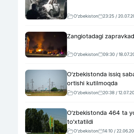
O‘zbekiston
23:25 / 20.07.
Zangiotadagi zapravkada
O‘zbekiston
09:30 / 18.07.
O‘zbekistonda issiq saba
ortishi kutilmoqda
O‘zbekiston
20:38 / 12.07.2
O‘zbekistonda 464 ta yo
to‘xtatildi
O‘zbekiston
14:10 / 22.06.2