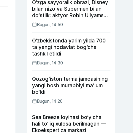
O‘zga sayyoralik obrazi, Disney
bilan nizo va Supermen bilan
do‘stlik: aktyor Robin Uilyams
haqida ko‘pchilik bilmaydigan
Bugun, 14:50
faktlar
O‘zbekistonda yarim yilda 700
ta yangi nodavlat bog‘cha
tashkil etildi
Bugun, 14:30
Qozog‘iston terma jamoasining
yangi bosh murabbiyi ma’lum
bo‘ldi
Bugun, 14:20
Sea Breeze loyihasi bo‘yicha
hali to‘liq xulosa berilmagan —
Ekoekspertiza markazi