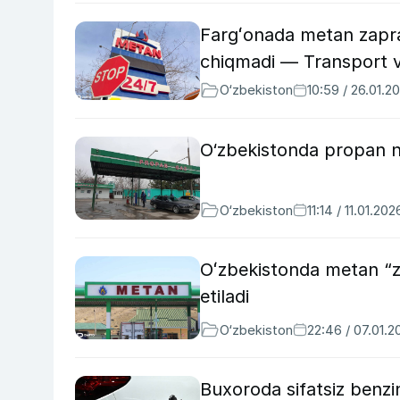
Fargʻonada metan zapra
chiqmadi — Transport va
O‘zbekiston
10:59 / 26.01.2
O‘zbekistonda propan na
O‘zbekiston
11:14 / 11.01.202
Oʻzbekistonda metan “za
etiladi
O‘zbekiston
22:46 / 07.01.2
Buxoroda sifatsiz benz