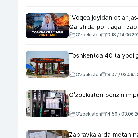
“Voqea joyidan otlar ja
Qarshida portlagan zap
O‘zbekiston
10:18 / 14.06.2
Toshkentda 40 ta yoqilg‘
O‘zbekiston
18:07 / 03.06.
Oʻzbekiston benzin impor
O‘zbekiston
14:56 / 03.06.
Zapravkalarda metan na