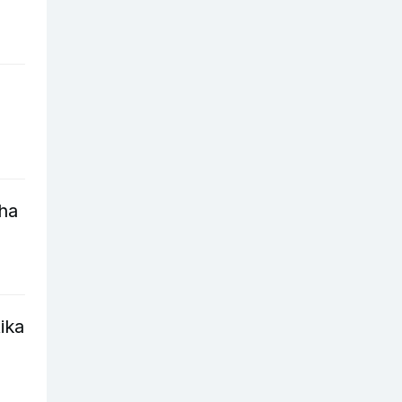
cha
ika