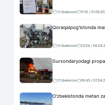
O‘zbekiston
11:35 / 01.06.2
Qoraqalpog‘istonda mash
O‘zbekiston
23:04 / 09.04.
Surxondaryodagi propan
O‘zbekiston
09:45 / 07.04.
O‘zbekistonda metan zap