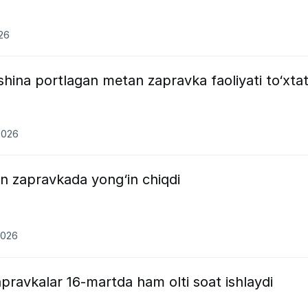
026
ina portlagan metan zapravka faoliyati to‘xtati
2026
 zapravkada yong‘in chiqdi
2026
ravkalar 16-martda ham olti soat ishlaydi