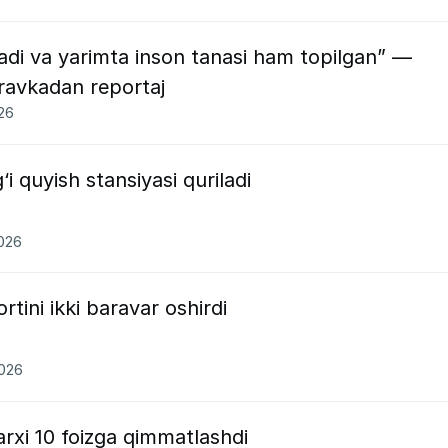
sadi va yarimta inson tanasi ham topilgan” —
ravkadan reportaj
026
i quyish stansiyasi quriladi
2026
tini ikki baravar oshirdi
2026
rxi 10 foizga qimmatlashdi