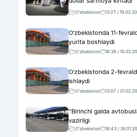
dollar sarmoya kiritadi
O‘zbekiston
13:27 / 19.02.2
O‘zbekistonda 11-fevral
yurita boshlaydi
O‘zbekiston
18:39 / 10.02.2
O‘zbekistonda 2-fevral
ishlaydi
O‘zbekiston
13:07 / 01.02.2
“Birinchi galda avtobusl
vazirligi
O‘zbekiston
18:43 / 26.01.2