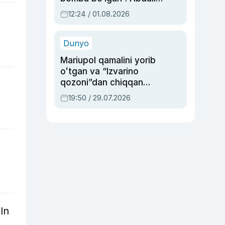
Oripovni siyosiy
12:24 / 01.08.2026
ayblovlardan asrab
qolgan voqea
Dunyo
Mariupol qamalini yorib
oʻtgan va “Izvarino
qozoni”dan chiqqan
qahramon — Ukraina
19:50 / 29.07.2026
armiyasi bosh
qoʻmondoni Drapatiy
haqida
ln