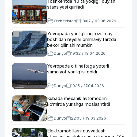
Toshkentda 40 ta yoqilg‘i quyish
stansiyasi quriladi
O‘zbekiston
18:07 / 03.06.2026
Yevropada yonilg‘i inqirozi: may
boshidan reyslar ommaviy tarzda
bekor qilinishi mumkin
Dunyo
19:32 / 18.04.2026
Yevropada olti haftaga yetarli
samolyot yonilg‘isi qoldi
Dunyo
10:15 / 17.04.2026
Kubada mexanik avtomobilini
ko‘mirda yurishga moslashtirdi
Dunyo
22:03 / 19.03.2026
Elektromobillarni quvvatlash
stansiyalari elektrdan uzilmoqda. O‘zi