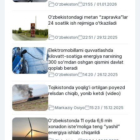
ozod qilinadi
O‘zbekiston
21:55 / 01.01.2026
O‘zbekistondagi metan “zapravka”lar
24 soatlik ish rejimiga o‘tkaziladi
O‘zbekiston
22:51 / 29.12.2025
Elektromobillarni quvvatlashda
kilovatt-soatiga energiya narxining
300 soʻmdan oshgan qismini davlat
qoplab beradi
O‘zbekiston
14:20 / 26.12.2025
Tojikistonda yoqilg‘i ortilgan poyezd
relsdan chiqib, yonib ketdi (video)
Markaziy Osiyo
15:23 / 15.12.2025
Oʻzbekistonda 11 oyda 6,6 mln
xonadon isteʼmoliga teng “yashil”
energiya ishlab chiqarildi