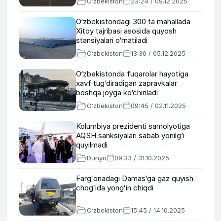
O‘zbekiston
23:24 / 09.12.2025
O‘zbekistondagi 300 ta mahallada
Xitoy tajribasi asosida quyosh
stansiyalari o‘rnatiladi
O‘zbekiston
13:30 / 05.12.2025
O‘zbekistonda fuqarolar hayotiga
xavf tug‘diradigan zapravkalar
boshqa joyga ko‘chiriladi
O‘zbekiston
09:45 / 02.11.2025
Kolumbiya prezidenti samolyotiga
AQSH sanksiyalari sabab yonilg‘i
quyilmadi
Dunyo
09:33 / 31.10.2025
Fargʻonadagi Damas’ga gaz quyish
chogʻida yongʻin chiqdi
O‘zbekiston
15:45 / 14.10.2025