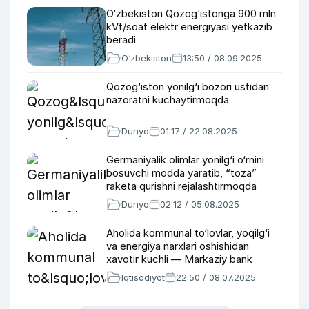
O‘zbekiston Qozog‘istonga 900 mln
kVt/soat elektr energiyasi yetkazib
beradi
O‘zbekiston
13:50 / 08.09.2025
Qozog‘iston yonilg‘i bozori ustidan
nazoratni kuchaytirmoqda
Dunyo
01:17 / 22.08.2025
Germaniyalik olimlar yonilg‘i o‘rnini
bosuvchi modda yaratib, “toza”
raketa qurishni rejalashtirmoqda
Dunyo
02:12 / 05.08.2025
Aholida kommunal to‘lovlar, yoqilg‘i
va energiya narxlari oshishidan
xavotir kuchli — Markaziy bank
Iqtisodiyot
22:50 / 08.07.2025