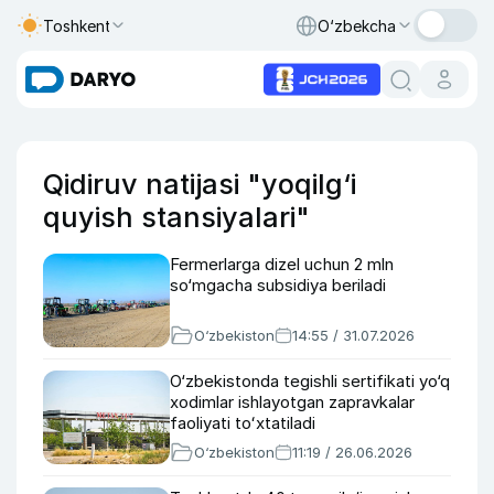
Toshkent
O‘zbekcha
Qidiruv natijasi "yoqilg‘i
quyish stansiyalari"
Fermerlarga dizel uchun 2 mln
so‘mgacha subsidiya beriladi
O‘zbekiston
14:55 / 31.07.2026
O‘zbekistonda tegishli sertifikati yo‘q
xodimlar ishlayotgan zapravkalar
faoliyati toʻxtatiladi
O‘zbekiston
11:19 / 26.06.2026