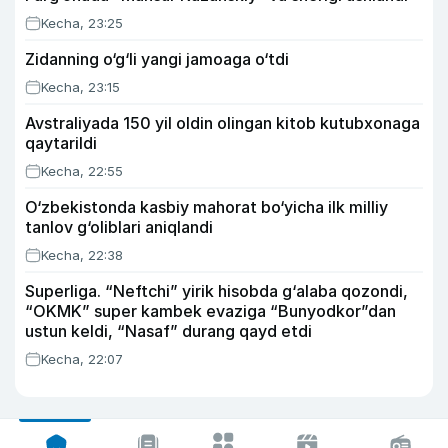
Kecha, 23:25
Zidanning o‘g‘li yangi jamoaga o‘tdi
Kecha, 23:15
Avstraliyada 150 yil oldin olingan kitob kutubxonaga
qaytarildi
Kecha, 22:55
O‘zbekistonda kasbiy mahorat bo‘yicha ilk milliy
tanlov g‘oliblari aniqlandi
Kecha, 22:38
Superliga. “Neftchi” yirik hisobda g‘alaba qozondi,
“OKMK” super kambek evaziga “Bunyodkor”dan
ustun keldi, “Nasaf” durang qayd etdi
Kecha, 22:07