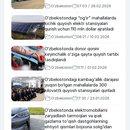
O‘zbekiston
07:03 / 28.02.2026
O‘zbekistondagi “og‘ir” mahallalarda
kichik quyosh elektr stansiyalari
qurish uchun 110 mln dollar ajratiladi
O‘zbekiston
08:21 / 10.02.2026
O‘zbekistonda donor qonini
keyinchalik oʻziga qayta quyish tartibi
tasdiqlandi
O‘zbekiston
11:11 / 01.02.2026
O‘zbekistondagi kambag‘allik darajasi
yuqori bo‘lgan mahallalarda 300
kilovattli quyosh stansiyalari quriladi
O‘zbekiston
17:30 / 23.01.2026
O‘zbekistonda elektromobillarni
zaryadlash tarmoqlari va ipak
gazlama to'qish dastgohlarining
ehtiyot qismlari bojxona solig‘idan