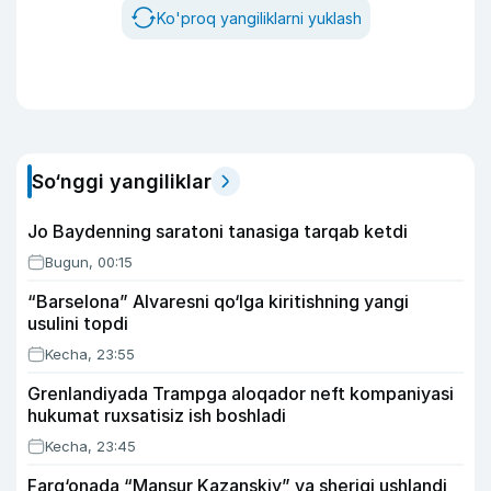
Ko'proq yangiliklarni yuklash
So‘nggi yangiliklar
Jo Baydenning saratoni tanasiga tarqab ketdi
Bugun, 00:15
“Barselona” Alvaresni qo‘lga kiritishning yangi
usulini topdi
Kecha, 23:55
Grenlandiyada Trampga aloqador neft kompaniyasi
hukumat ruxsatisiz ish boshladi
Kecha, 23:45
Farg‘onada “Mansur Kazanskiy” va sherigi ushlandi