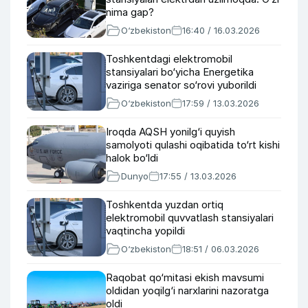
nima gap?
O‘zbekiston
16:40 / 16.03.2026
Toshkentdagi elektromobil
stansiyalari bo‘yicha Energetika
vaziriga senator so‘rovi yuborildi
O‘zbekiston
17:59 / 13.03.2026
Iroqda AQSH yonilg‘i quyish
samolyoti qulashi oqibatida to‘rt kishi
halok bo‘ldi
Dunyo
17:55 / 13.03.2026
Toshkentda yuzdan ortiq
elektromobil quvvatlash stansiyalari
vaqtincha yopildi
O‘zbekiston
18:51 / 06.03.2026
Raqobat qo‘mitasi ekish mavsumi
oldidan yoqilg‘i narxlarini nazoratga
oldi