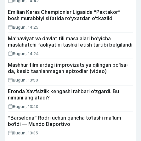
Bugun, 14:42
Emilian Karas Chempionlar Ligasida “Paxtakor”
bosh murabbiyi sifatida ro‘yxatdan o‘tkazildi
Bugun, 14:25
Ma’naviyat va davlat tili masalalari bo‘yicha
maslahatchi faoliyatini tashkil etish tartibi belgilandi
Bugun, 14:24
Mashhur filmlardagi improvizatsiya qilingan bo‘lsa-
da, kesib tashlanmagan epizodlar (video)
Bugun, 13:50
Eronda Xavfsizlik kengashi rahbari o‘zgardi. Bu
nimani anglatadi?
Bugun, 13:40
“Barselona” Rodri uchun qancha to‘lashi ma’lum
bo‘ldi — Mundo Deportivo
Bugun, 13:35