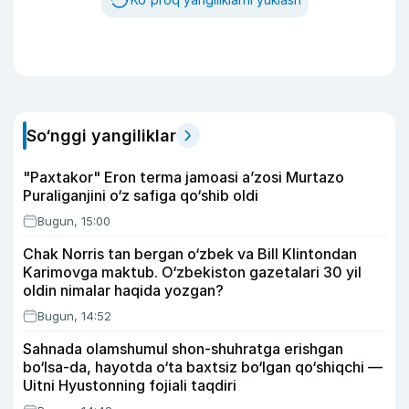
So‘nggi yangiliklar
"Paxtakor" Eron terma jamoasi a’zosi Murtazo
Puraliganjini o‘z safiga qo‘shib oldi
Bugun, 15:00
Chak Norris tan bergan o‘zbek va Bill Klintondan
Karimovga maktub. O‘zbekiston gazetalari 30 yil
oldin nimalar haqida yozgan?
Bugun, 14:52
Sahnada olamshumul shon-shuhratga erishgan
bo‘lsa-da, hayotda o‘ta baxtsiz bo‘lgan qo‘shiqchi —
Uitni Hyustonning fojiali taqdiri