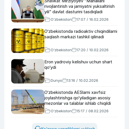
Shavkat Mirziyoyev “Mahallani
rivojlantirish va jamiyatni yuksaltirish
yili” davlat dasturini tasdiqladi
O‘zbekiston
17:07 / 16.02.2026
O‘zbekistonda radioaktiv chiqindilarni
saqlash markazi tashkil qilinadi
O‘zbekiston
17:20 / 10.02.2026
Eron yadroviy kelishuv uchun shart
qo‘ydi
Dunyo
13:16 / 10.02.2026
O‘zbekistonda AESlarni xavfsiz
joylashtirishga qo‘yiladigan asosiy
mezonlar va talablar ishlab chiqildi
O‘zbekiston
15:17 / 08.02.2026
Ko'proq yangiliklarni yuklash