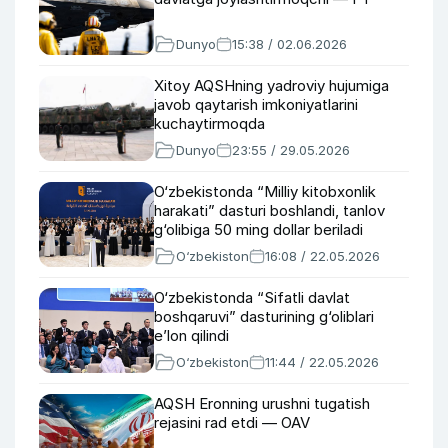
Dunyo
15:38 / 02.06.2026
Xitoy AQSHning yadroviy hujumiga
javob qaytarish imkoniyatlarini
kuchaytirmoqda
Dunyo
23:55 / 29.05.2026
O‘zbekistonda “Milliy kitobxonlik
harakati” dasturi boshlandi, tanlov
g‘olibiga 50 ming dollar beriladi
O‘zbekiston
16:08 / 22.05.2026
O‘zbekistonda “Sifatli davlat
boshqaruvi” dasturining g‘oliblari
e’lon qilindi
O‘zbekiston
11:44 / 22.05.2026
AQSH Eronning urushni tugatish
rejasini rad etdi — OAV