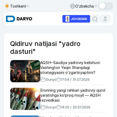
Toshkent
O‘zbekcha
Qidiruv natijasi "yadro
dasturi"
AQSH–Saudiya yadroviy kelishuvi:
Vashington Yaqin Sharqdagi
strategiyasini oʻzgartiryaptimi?
Dunyo
17:54 / 31.07.2026
Eronning yangi rahbari yadroviy qurol
yaratishga ko‘proq moyil — AQSH
razvedkasi
Dunyo
14:20 / 25.07.2026