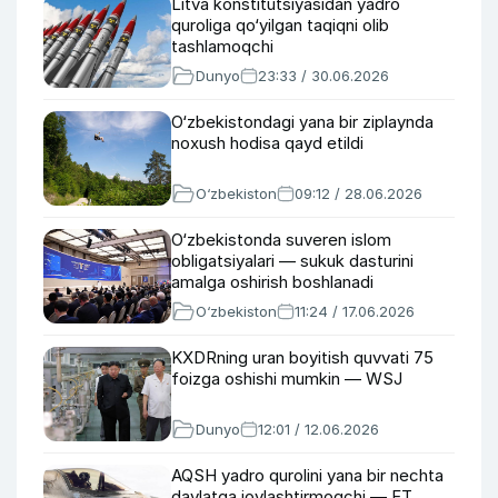
Litva konstitutsiyasidan yadro
quroliga qo‘yilgan taqiqni olib
tashlamoqchi
Dunyo
23:33 / 30.06.2026
O‘zbekistondagi yana bir ziplaynda
noxush hodisa qayd etildi
O‘zbekiston
09:12 / 28.06.2026
O‘zbekistonda suveren islom
obligatsiyalari — sukuk dasturini
amalga oshirish boshlanadi
O‘zbekiston
11:24 / 17.06.2026
KXDRning uran boyitish quvvati 75
foizga oshishi mumkin — WSJ
Dunyo
12:01 / 12.06.2026
AQSH yadro qurolini yana bir nechta
davlatga joylashtirmoqchi — FT