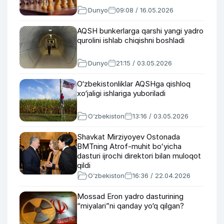
Dunyo
09:08 / 16.05.2026
AQSH bunkerlarga qarshi yangi yadro
qurolini ishlab chiqishni boshladi
Dunyo
21:15 / 03.05.2026
O‘zbekistonliklar AQSHga qishloq
xo‘jaligi ishlariga yuboriladi
O‘zbekiston
13:16 / 03.05.2026
Shavkat Mirziyoyev Ostonada
BMTning Atrof-muhit boʻyicha
dasturi ijrochi direktori bilan muloqot
qildi
O‘zbekiston
16:36 / 22.04.2026
Mossad Eron yadro dasturining
“miyalari”ni qanday yo‘q qilgan?