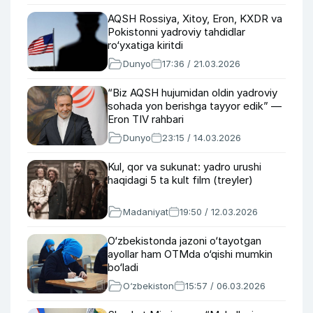
AQSH Rossiya, Xitoy, Eron, KXDR va
Pokistonni yadroviy tahdidlar
ro‘yxatiga kiritdi
Dunyo
17:36 / 21.03.2026
“Biz AQSH hujumidan oldin yadroviy
sohada yon berishga tayyor edik” —
Eron TIV rahbari
Dunyo
23:15 / 14.03.2026
Kul, qor va sukunat: yadro urushi
haqidagi 5 ta kult film (treyler)
Madaniyat
19:50 / 12.03.2026
O‘zbekistonda jazoni o‘tayotgan
ayollar ham OTMda o‘qishi mumkin
bo‘ladi
O‘zbekiston
15:57 / 06.03.2026