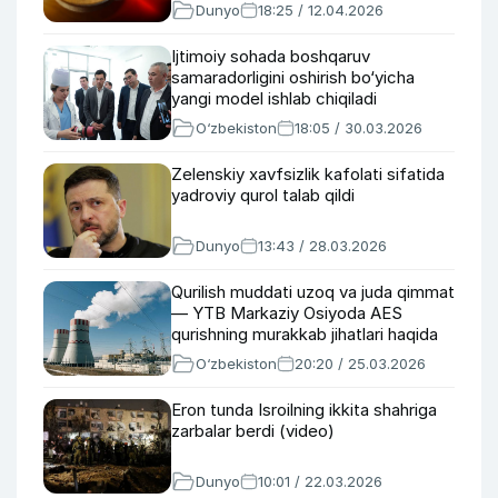
Dunyo
18:25 / 12.04.2026
Ijtimoiy sohada boshqaruv
samaradorligini oshirish bo‘yicha
yangi model ishlab chiqiladi
O‘zbekiston
18:05 / 30.03.2026
Zelenskiy xavfsizlik kafolati sifatida
yadroviy qurol talab qildi
Dunyo
13:43 / 28.03.2026
Qurilish muddati uzoq va juda qimmat
— YTB Markaziy Osiyoda AES
qurishning murakkab jihatlari haqida
O‘zbekiston
20:20 / 25.03.2026
Eron tunda Isroilning ikkita shahriga
zarbalar berdi (video)
Dunyo
10:01 / 22.03.2026