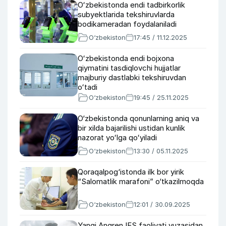
Oʻzbekistonda endi tadbirkorlik
subyektlarida tekshiruvlarda
bodikameradan foydalaniladi
O‘zbekiston
17:45 / 11.12.2025
Oʻzbekistonda endi bojxona
qiymatini tasdiqlovchi hujjatlar
majburiy dastlabki tekshiruvdan
oʻtadi
O‘zbekiston
19:45 / 25.11.2025
O‘zbekistonda qonunlarning aniq va
bir xilda bajarilishi ustidan kunlik
nazorat yoʻlga qoʻyiladi
O‘zbekiston
13:30 / 05.11.2025
Qoraqalpog‘istonda ilk bor yirik
“Salomatlik marafoni” o‘tkazilmoqda
O‘zbekiston
12:01 / 30.09.2025
Yangi Angren IES faoliyati yuzasidan