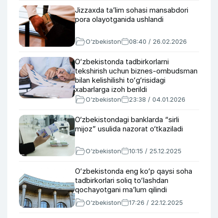
Jizzaxda ta’lim sohasi mansabdori
pora olayotganida ushlandi
O‘zbekiston
08:40 / 26.02.2026
Oʻzbekistonda tadbirkorlarni
tekshirish uchun biznes-ombudsman
bilan kelishilishi toʻgʻrisidagi
xabarlarga izoh berildi
O‘zbekiston
23:38 / 04.01.2026
O‘zbekistondagi banklarda “sirli
mijoz” usulida nazorat o‘tkaziladi
O‘zbekiston
10:15 / 25.12.2025
Oʻzbekistonda eng koʻp qaysi soha
tadbirkorlari soliq toʻlashdan
qochayotgani maʼlum qilindi
O‘zbekiston
17:26 / 22.12.2025