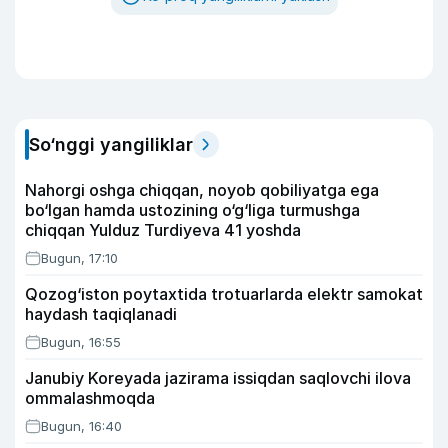
So‘nggi yangiliklar
Nahorgi oshga chiqqan, noyob qobiliyatga ega
bo‘lgan hamda ustozining o‘g‘liga turmushga
chiqqan Yulduz Turdiyeva 41 yoshda
Bugun, 17:10
Qozog‘iston poytaxtida trotuarlarda elektr samokat
haydash taqiqlanadi
Bugun, 16:55
Janubiy Koreyada jazirama issiqdan saqlovchi ilova
ommalashmoqda
Bugun, 16:40