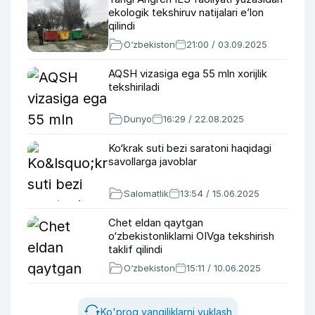
ekologik tekshiruv natijalari eʼlon
qilindi
O‘zbekiston
21:00 / 03.09.2025
AQSH vizasiga ega 55 mln xorijlik
tekshiriladi
Dunyo
16:29 / 22.08.2025
Ko‘krak suti bezi saratoni haqidagi
savollarga javoblar
Salomatlik
13:54 / 15.06.2025
Chet eldan qaytgan
o‘zbekistonliklarni OIVga tekshirish
taklif qilindi
O‘zbekiston
15:11 / 10.06.2025
Ko'proq yangiliklarni yuklash