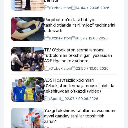
beriladi
O‘zbekiston
14:44 / 20.06.2026
Raqobat qo‘mitasi tibbiyot
tashkilotlarida “sirli mijoz” tadbirlarini
o‘tkazadi
O‘zbekiston
10:37 / 12.06.2026
TIV O‘zbekiston terma jamoasi
futbolchilari tekshirilgani yuzasidan
AQSHga so‘rov yubordi
O‘zbekiston
22:56 / 10.06.2026
AQSH xavfsizlik xodimlari
O‘zbekiston terma jamoasini alohida
tekshiruvdan o‘tkazdi (video)
Sport
02:07 / 09.06.2026
Yozgi tekshiruv: ta’tillar mavsumidan
avval qanday tahlillar topshirish
zarur?