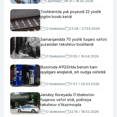
Layfstayl
16:31 / 16.05.2026
Toshkentda yuk poyezdi 22 yoshli
yigitni bosib ketdi
O‘zbekiston
23:28 / 27.04.2026
Samarqandda 70 yoshli fuqaro vafoti
yuzasidan tekshiruv boshlandi
O‘zbekiston
13:55 / 16.04.2026
Buxoroda AYQSHda benzin kam
quyilgani aniqlandi, ish sudga oshirildi
O‘zbekiston
17:57 / 25.03.2026
Janubiy Koreyada O‘zbekiston
fuqarosi vafot etdi, politsiya
tekshiruv o‘tkazmoqda
O‘zbekiston
22:14 / 18.03.2026