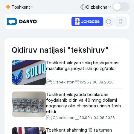
Toshkent
O‘zbekcha
Qidiruv natijasi "tekshiruv"
Toshkent viloyati soliq boshqarmasi
mas’ullariga jinoyat ishi qo‘zg‘atildi
O‘zbekiston
15:25 / 06.08.2026
Toshkent viloyatida bolalardan
foydalanib oltin va 40 ming dollarni
noqonuniy olib chiqishga urinish fosh
etildi
O‘zbekiston
23:09 / 04.08.2026
Toshkent shahrining 10 ta tuman