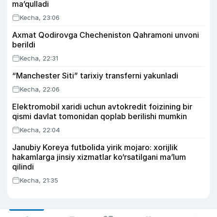
ma’qulladi
Kecha, 23:06
Axmat Qodirovga Checheniston Qahramoni unvoni
berildi
Kecha, 22:31
“Manchester Siti” tarixiy transferni yakunladi
Kecha, 22:06
Elektromobil xaridi uchun avtokredit foizining bir
qismi davlat tomonidan qoplab berilishi mumkin
Kecha, 22:04
Janubiy Koreya futbolida yirik mojaro: xorijlik
hakamlarga jinsiy xizmatlar ko‘rsatilgani ma’lum
qilindi
Kecha, 21:35