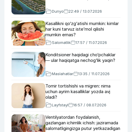
Dunyo
22:49 / 13.07.2026
Kasallikni qo‘zg‘atishi mumkin: kimlar
har kuni tarvuz iste’mol qilishi
mumkin emas?
Salomatlik
17:57 / 11.07.2026
Konditsioner haqidagi cho‘pchaklar
— ular haqiqatga nechog‘lik yaqin?
Maslahatlar
13:35 / 11.07.2026
Tomir tortishishi va migren: nima
uchun ayrim kasalliklar yozda avj
oladi?
Layfstayl
16:57 / 08.07.2026
Ventilyatordan foydalanish,
gazlangan ichimlik ichish: jaziramada
salomatligingizga putur yetkazadigan