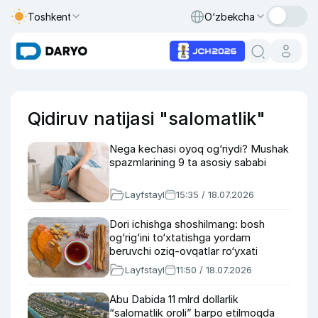
Toshkent
O‘zbekcha
Qidiruv natijasi "salomatlik"
Nega kechasi oyoq og‘riydi? Mushak
spazmlarining 9 ta asosiy sababi
Layfstayl
15:35 / 18.07.2026
Dori ichishga shoshilmang: bosh
og‘rig‘ini to‘xtatishga yordam
beruvchi oziq-ovqatlar ro‘yxati
Layfstayl
11:50 / 18.07.2026
Abu Dabida 11 mlrd dollarlik
“salomatlik oroli” barpo etilmoqda