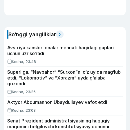
So‘nggi yangiliklar
Avstriya kansleri onalar mehnati haqidagi gaplari
uchun uzr so‘radi
Kecha, 23:48
Superliga. “Navbahor” “Surxon”ni o‘z uyida mag‘lub
etdi, “Lokomotiv” va “Xorazm” uyda g‘alaba
qozondi
Kecha, 23:26
Aktyor Abdu­mannon Ubaydullayev vafot etdi
Kecha, 23:08
Senat Prezident administratsiyasining huquqiy
maqomini belgilovchi konstitutsiyaviy qonunni