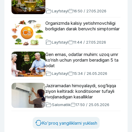
Layfstayl
16:50 / 27.05.2026
Organizmda kalsiy yetishmovchiligi
borligidan darak beruvchi simptomlar
Layfstayl
11:44 / 27.05.2026
Gen emas, odatlar muhim: uzoq umr
ko‘rish uchun yordam beradigan 5 ta
odat
Layfstayl
15:34 / 26.05.2026
Jaziramadan himoyalaydi, sog‘liqqa
ziyon keltiradi: konditsioner tufayli
rivojlanadigan kasalliklar
Salomatlik
17:50 / 25.05.2026
Ko'proq yangiliklarni yuklash