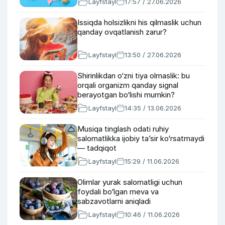
Layfstayl
17:57 / 27.06.2026
Issiqda holsizlikni his qilmaslik uchun
qanday ovqatlanish zarur?
Layfstayl
13:50 / 27.06.2026
Shirinlikdan o‘zni tiya olmaslik: bu
orqali organizm qanday signal
berayotgan bo‘lishi mumkin?
Layfstayl
14:35 / 13.06.2026
Musiqa tinglash odati ruhiy
salomatlikka ijobiy ta’sir ko‘rsatmaydi
— tadqiqot
Layfstayl
15:29 / 11.06.2026
Olimlar yurak salomatligi uchun
foydali bo‘lgan meva va
sabzavotlarni aniqladi
Layfstayl
10:46 / 11.06.2026