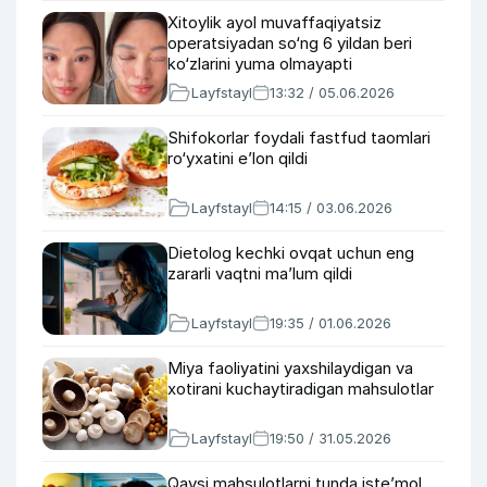
Xitoylik ayol muvaffaqiyatsiz
operatsiyadan so‘ng 6 yildan beri
ko‘zlarini yuma olmayapti
Layfstayl
13:32 / 05.06.2026
Shifokorlar foydali fastfud taomlari
ro‘yxatini e’lon qildi
Layfstayl
14:15 / 03.06.2026
Dietolog kechki ovqat uchun eng
zararli vaqtni ma’lum qildi
Layfstayl
19:35 / 01.06.2026
Miya faoliyatini yaxshilaydigan va
xotirani kuchaytiradigan mahsulotlar
Layfstayl
19:50 / 31.05.2026
Qaysi mahsulotlarni tunda iste’mol