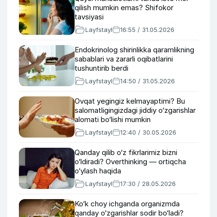
qilish mumkin emas? Shifokor
tavsiyasi
Layfstayl
16:55 / 31.05.2026
Endokrinolog shirinlikka qaramlikning
sabablari va zararli oqibatlarini
tushuntirib berdi
Layfstayl
14:50 / 31.05.2026
Ovqat yegingiz kelmayaptimi? Bu
salomatligingizdagi jiddiy o‘zgarishlar
alomati bo‘lishi mumkin
Layfstayl
12:40 / 30.05.2026
Qanday qilib o‘z fikrlarimiz bizni
o‘ldiradi? Overthinking — ortiqcha
o‘ylash haqida
Layfstayl
17:30 / 28.05.2026
Ko‘k choy ichganda organizmda
qanday o‘zgarishlar sodir bo‘ladi?