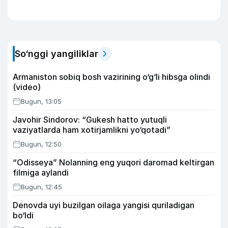
So‘nggi yangiliklar
Armaniston sobiq bosh vazirining o‘g‘li hibsga olindi
(video)
Bugun, 13:05
Javohir Sindorov: “Gukesh hatto yutuqli
vaziyatlarda ham xotirjamlikni yo‘qotadi”
Bugun, 12:50
“Odisseya” Nolanning eng yuqori daromad keltirgan
filmiga aylandi
Bugun, 12:45
Denovda uyi buzilgan oilaga yangisi quriladigan
bo‘ldi