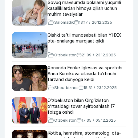
Sovuq mavsumda bolalarni yuqumli
kasalliklardan himoya qilish uchun
muhim tavsiyalar
Salomatlik
13:17 / 26.12.2025
Qishki ta’til munosabati bilan YHXX
ota-onalarga murojaat qildi
O‘zbekiston
21:09 / 23.12.2025
Xonanda Enrike Iglesias va sportchi
Anna Kurnikova oilasida to‘rtinchi
farzand dunyoga keldi
Shou-biznes
15:31 / 23.12.2025
Oʻzbekiston bilan Qirgʻiziston
oʻrtasidagi tovar ayirboshlash 17
foizga oshdi
O‘zbekiston
17:35 / 05.12.2025
Kotiba, hamshira, stomatolog: ota-