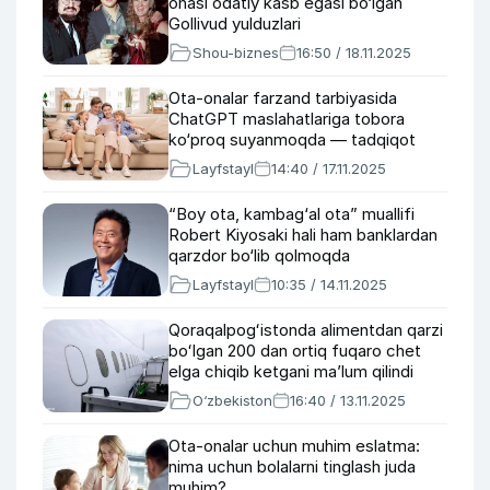
onasi odatiy kasb egasi bo‘lgan
Gollivud yulduzlari
Shou-biznes
16:50 / 18.11.2025
Ota-onalar farzand tarbiyasida
ChatGPT maslahatlariga tobora
ko‘proq suyanmoqda — tadqiqot
Layfstayl
14:40 / 17.11.2025
“Boy ota, kambag‘al ota” muallifi
Robert Kiyosaki hali ham banklardan
qarzdor bo‘lib qolmoqda
Layfstayl
10:35 / 14.11.2025
Qoraqalpogʻistonda alimentdan qarzi
boʻlgan 200 dan ortiq fuqaro chet
elga chiqib ketgani ma’lum qilindi
O‘zbekiston
16:40 / 13.11.2025
Ota-onalar uchun muhim eslatma:
nima uchun bolalarni tinglash juda
muhim?