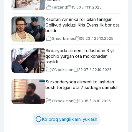
Farzand
15:50 / 11.11.2025
Kapitan Amerika roli bilan tanilgan
Gollivud yulduzi Kris Evans ilk bor ota
bo‘ldi
Shou-biznes
09:23 / 29.10.2025
Sirdaryoda aliment toʻlashdan 3 yil
qochib yurgan ota molxonadan
topildi
O‘zbekiston
22:07 / 22.10.2025
Surxondaryoda aliment toʻlashdan
bosh tortgan ota 7 sutkaga qamaldi
O‘zbekiston
23:35 / 16.10.2025
Ko'proq yangiliklarni yuklash