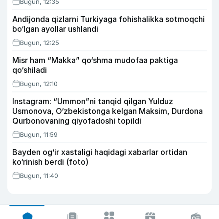
Bugun, 12:35
Andijonda qizlarni Turkiyaga fohishalikka sotmoqchi
bo‘lgan ayollar ushlandi
Bugun, 12:25
Misr ham “Makka” qo‘shma mudofaa paktiga
qo‘shiladi
Bugun, 12:10
Instagram: “Ummon”ni tanqid qilgan Yulduz
Usmonova, O‘zbekistonga kelgan Maksim, Durdona
Qurbonovaning qiyofadoshi topildi
Bugun, 11:59
Bayden og‘ir xastaligi haqidagi xabarlar ortidan
ko‘rinish berdi (foto)
Bugun, 11:40