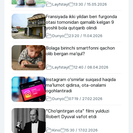
Layfstayl
13:30 / 15.05.2026
Fransiyada ikki yildan beri furgonda
otasi tomonidan qamalib kelgan 9
yoshli bola qutqarib olindi
Dunyo
23:20 / 11.04.2026
Bolaga birinchi smartfonni qachon
olib bergan ma’qul?
Layfstayl
12:40 / 08.04.2026
Instagram o‘smirlar suiqasd haqida
ma’lumot qidirsa, ota-onalarni
ogohlantiradi
Dunyo
07:19 / 27.02.2026
“Cho‘qintirgan ota” filmi yulduzi
Robert Dyuval vafot etdi
Kino
15:30 / 17.02.2026