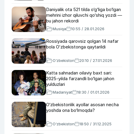
Daniyalik ota 521 tilda o‘g‘liga bo‘lgan
mehrini izhor qiluvchi qo‘shiq yozdi —
bu jahon rekordi
Musiqa
10:55 / 28.01.2026
Rossiyada qarovsiz qolgan 14 nafar
bola Oʻzbekistonga qaytarildi
O‘zbekiston
20:10 / 27.01.2026
Katta sahnadan oilaviy baxt sari:
2025-yilda farzandli bo‘lgan jahon
yulduzlari
Madaniyat
18:30 / 01.01.2026
O‘zbekistonlik ayollar asosan necha
yoshda ona bo‘lmoqda?
O‘zbekiston
18:50 / 31.12.2025