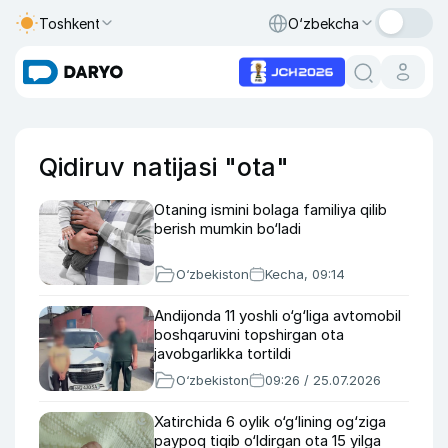
Toshkent
O‘zbekcha
Qidiruv natijasi "ota"
Otaning ismini bolaga familiya qilib
berish mumkin bo‘ladi
O‘zbekiston
Kecha, 09:14
Andijonda 11 yoshli o‘g‘liga avtomobil
boshqaruvini topshirgan ota
javobgarlikka tortildi
O‘zbekiston
09:26 / 25.07.2026
Xatirchida 6 oylik o‘g‘lining og‘ziga
paypoq tiqib o‘ldirgan ota 15 yilga