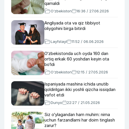
qamaldi
O‘zbekiston
16:36 / 27.06.2026
Angliyada ota va qiz tibbiyot
oliygohini birga bitirdi
Layfstayl
11:52 / 06.06.2026
O‘zbekistonda uch oyda 160 dan
ortiq erkak 60 yoshdan keyin ota
bo‘ldi
O‘zbekiston
12:15 / 27.05.2026
Ispaniyada mashina ichida unutib
qoldirilgan ikki yoshli qizcha issiqdan
vafot etdi
Dunyo
22:27 / 21.05.2026
Siz o‘ylagandan ham muhim: nima
uchun farzandlarni har doim tinglash
zarur?