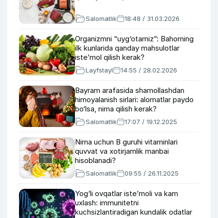
Salomatlik
18:48 / 31.03.2026
Organizmni “uyg‘otamiz”: Bahorning
ilk kunlarida qanday mahsulotlar
iste’mol qilish kerak?
Layfstayl
14:55 / 28.02.2026
Bayram arafasida shamollashdan
himoyalanish sirlari: alomatlar paydo
bo‘lsa, nima qilish kerak?
Salomatlik
17:07 / 19.12.2025
Nima uchun B guruhi vitaminlari
quvvat va xotirjamlik manbai
hisoblanadi?
Salomatlik
09:55 / 26.11.2025
Yog‘li ovqatlar iste’moli va kam
uxlash: immunitetni
kuchsizlantiradigan kundalik odatlar