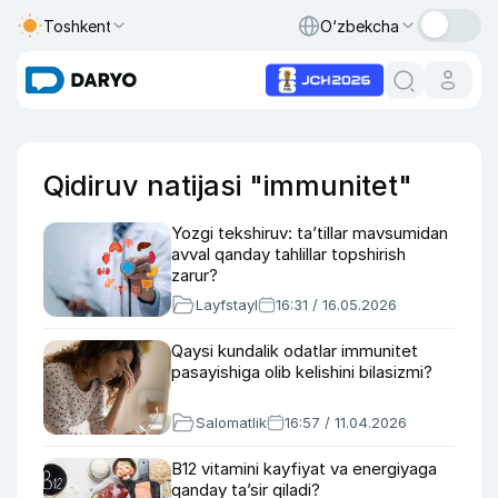
Toshkent
O‘zbekcha
Qidiruv natijasi "immunitet"
Yozgi tekshiruv: ta’tillar mavsumidan
avval qanday tahlillar topshirish
zarur?
Layfstayl
16:31 / 16.05.2026
Qaysi kundalik odatlar immunitet
pasayishiga olib kelishini bilasizmi?
Salomatlik
16:57 / 11.04.2026
B12 vitamini kayfiyat va energiyaga
qanday ta’sir qiladi?