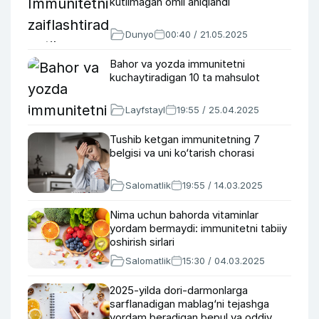
kutilmagan omil aniqlandi
Dunyo
00:40 / 21.05.2025
Bahor va yozda immunitetni
kuchaytiradigan 10 ta mahsulot
Layfstayl
19:55 / 25.04.2025
Tushib ketgan immunitetning 7
belgisi va uni ko‘tarish chorasi
Salomatlik
19:55 / 14.03.2025
Nima uchun bahorda vitaminlar
yordam bermaydi: immunitetni tabiiy
oshirish sirlari
Salomatlik
15:30 / 04.03.2025
2025-yilda dori-darmonlarga
sarflanadigan mablag‘ni tejashga
yordam beradigan bepul va oddiy