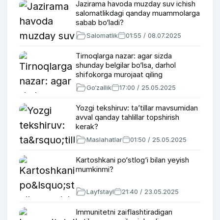
Jazirama havoda muzday suv ichish
salomatlikdagi qanday muammolarga
sabab bo‘ladi?
Salomatlik
01:55 / 08.07.2025
Tirnoqlarga nazar: agar sizda
shunday belgilar bo‘lsa, darhol
shifokorga murojaat qiling
Go‘zallik
17:00 / 25.05.2025
Yozgi tekshiruv: ta’tillar mavsumidan
avval qanday tahlillar topshirish
kerak?
Maslahatlar
01:50 / 25.05.2025
Kartoshkani po‘stlog‘i bilan yeyish
mumkinmi?
Layfstayl
21:40 / 23.05.2025
Immunitetni zaiflashtiradigan