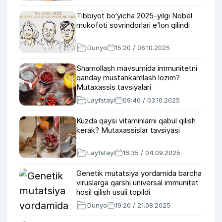
Tibbiyot bo‘yicha 2025-yilgi Nobel
mukofoti sovrindorlari e’lon qilindi
Dunyo
15:20 / 06.10.2025
Shamollash mavsumida immunitetni
qanday mustahkamlash lozim?
Mutaxassis tavsiyalari
Layfstayl
09:40 / 03.10.2025
Kuzda qaysi vitaminlarni qabul qilish
kerak? Mutaxassislar tavsiyasi
Layfstayl
16:35 / 04.09.2025
Genetik mutatsiya yordamida barcha
viruslarga qarshi universal immunitet
hosil qilish usuli topildi
Dunyo
19:20 / 21.08.2025