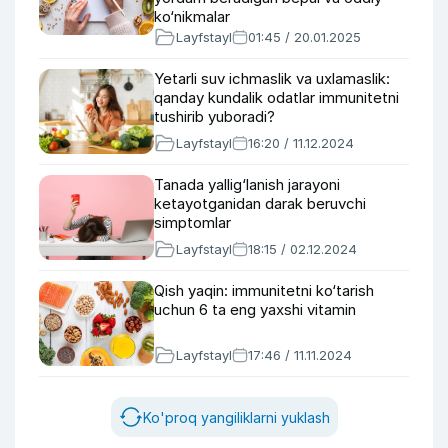
ko‘nikmalar
Layfstayl
01:45 / 20.01.2025
Yetarli suv ichmaslik va uxlamaslik:
qanday kundalik odatlar immunitetni
tushirib yuboradi?
Layfstayl
16:20 / 11.12.2024
Tanada yallig‘lanish jarayoni
ketayotganidan darak beruvchi
simptomlar
Layfstayl
18:15 / 02.12.2024
Qish yaqin: immunitetni ko‘tarish
uchun 6 ta eng yaxshi vitamin
Layfstayl
17:46 / 11.11.2024
Ko'proq yangiliklarni yuklash