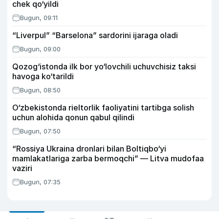
chek qo‘yildi
Bugun, 09:11
“Liverpul” “Barselona” sardorini ijaraga oladi
Bugun, 09:00
Qozog‘istonda ilk bor yo‘lovchili uchuvchisiz taksi
havoga ko‘tarildi
Bugun, 08:50
O‘zbekistonda rieltorlik faoliyatini tartibga solish
uchun alohida qonun qabul qilindi
Bugun, 07:50
“Rossiya Ukraina dronlari bilan Boltiqbo‘yi
mamlakatlariga zarba bermoqchi” — Litva mudofaa
vaziri
Bugun, 07:35