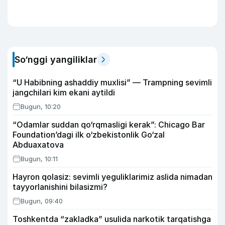
So‘nggi yangiliklar
“U Habibning ashaddiy muxlisi” — Trampning sevimli
jangchilari kim ekani aytildi
Bugun, 10:20
“Odamlar suddan qo‘rqmasligi kerak”: Chicago Bar
Foundation’dagi ilk o‘zbekistonlik Go‘zal
Abduaxatova
Bugun, 10:11
Hayron qolasiz: sevimli yeguliklarimiz aslida nimadan
tayyorlanishini bilasizmi?
Bugun, 09:40
Toshkentda “zakladka” usulida narkotik tarqatishga