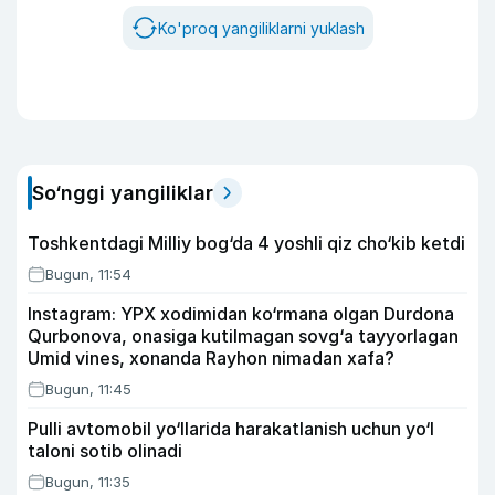
Ko'proq yangiliklarni yuklash
So‘nggi yangiliklar
Toshkentdagi Milliy bog‘da 4 yoshli qiz cho‘kib ketdi
Bugun, 11:54
Instagram: YPX xodimidan ko‘rmana olgan Durdona
Qurbonova, onasiga kutilmagan sovg‘a tayyorlagan
Umid vines, xonanda Rayhon nimadan xafa?
Bugun, 11:45
Pulli avtomobil yo‘llarida harakatlanish uchun yo‘l
taloni sotib olinadi
Bugun, 11:35