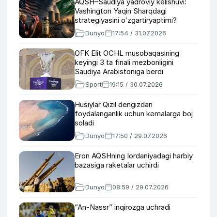
AQSH–Saudiya yadroviy kelishuvi:
Vashington Yaqin Sharqdagi
strategiyasini oʻzgartiryaptimi?
Dunyo
17:54 / 31.07.2026
OFK Elit OCHL musobaqasining
keyingi 3 ta finali mezbonligini
Saudiya Arabistoniga berdi
Sport
19:15 / 30.07.2026
Husiylar Qizil dengizdan
foydalanganlik uchun kemalarga boj
soladi
Dunyo
17:50 / 29.07.2026
Eron AQSHning Iordaniyadagi harbiy
bazasiga raketalar uchirdi
Dunyo
08:59 / 29.07.2026
“An-Nassr” inqirozga uchradi