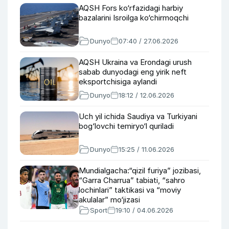
AQSH Fors ko‘rfazidagi harbiy
bazalarini Isroilga ko‘chirmoqchi
Dunyo
07:40 / 27.06.2026
AQSH Ukraina va Erondagi urush
sabab dunyodagi eng yirik neft
eksportchisiga aylandi
Dunyo
18:12 / 12.06.2026
Uch yil ichida Saudiya va Turkiyani
bog‘lovchi temiryo‘l quriladi
Dunyo
15:25 / 11.06.2026
Mundialgacha:“qizil furiya” jozibasi,
“Garra Charrua” tabiati, “sahro
lochinlari” taktikasi va “moviy
akulalar” mo‘jizasi
Sport
19:10 / 04.06.2026