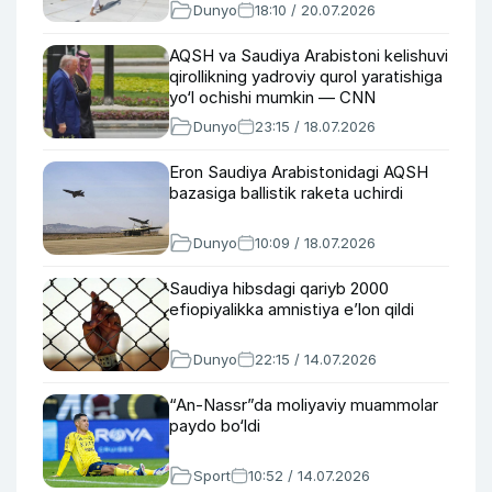
Dunyo
18:10 / 20.07.2026
AQSH va Saudiya Arabistoni kelishuvi
qirollikning yadroviy qurol yaratishiga
yo‘l ochishi mumkin — CNN
Dunyo
23:15 / 18.07.2026
Eron Saudiya Arabistonidagi AQSH
bazasiga ballistik raketa uchirdi
Dunyo
10:09 / 18.07.2026
Saudiya hibsdagi qariyb 2000
efiopiyalikka amnistiya e’lon qildi
Dunyo
22:15 / 14.07.2026
“An-Nassr”da moliyaviy muammolar
paydo bo‘ldi
Sport
10:52 / 14.07.2026