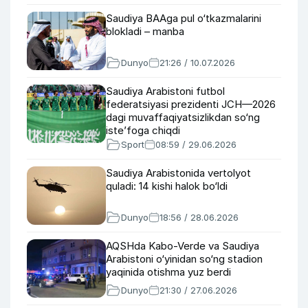
Saudiya BAAga pul o‘tkazmalarini
blokladi – manba
Dunyo
21:26 / 10.07.2026
Saudiya Arabistoni futbol
federatsiyasi prezidenti JCH—2026
dagi muvaffaqiyatsizlikdan so‘ng
iste’foga chiqdi
Sport
08:59 / 29.06.2026
Saudiya Arabistonida vertolyot
quladi: 14 kishi halok bo‘ldi
Dunyo
18:56 / 28.06.2026
AQSHda Kabo-Verde va Saudiya
Arabistoni o‘yinidan so‘ng stadion
yaqinida otishma yuz berdi
Dunyo
21:30 / 27.06.2026