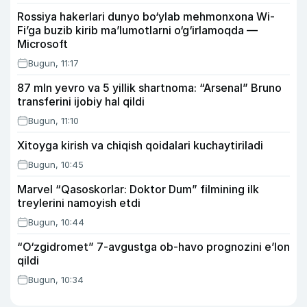
Rossiya hakerlari dunyo bo‘ylab mehmonxona Wi-
Fi’ga buzib kirib ma’lumotlarni o‘g‘irlamoqda —
Microsoft
Bugun, 11:17
87 mln yevro va 5 yillik shartnoma: “Arsenal” Bruno
transferini ijobiy hal qildi
Bugun, 11:10
Xitoyga kirish va chiqish qoidalari kuchaytiriladi
Bugun, 10:45
Marvel “Qasoskorlar: Doktor Dum” filmining ilk
treylerini namoyish etdi
Bugun, 10:44
“O‘zgidromet” 7-avgustga ob-havo prognozini e’lon
qildi
Bugun, 10:34