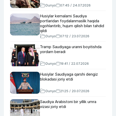
Dunyo
07:45 / 24.07.2026
Husiylar kemalarni Saudiya
portlaridan foydalanmaslik haqida
ogohlantirib, hujum qilish bilan tahdid
qildi
Dunyo
07:12 / 23.07.2026
Tramp Saudiyaga uranni boyitishda
yordam beradi
Dunyo
19:41 / 22.07.2026
Husiylar Saudiyaga qarshi dengiz
blokadasi joriy etdi
Dunyo
21:25 / 20.07.2026
Saudiya Arabistoni bir yillik umra
vizasi joriy etdi