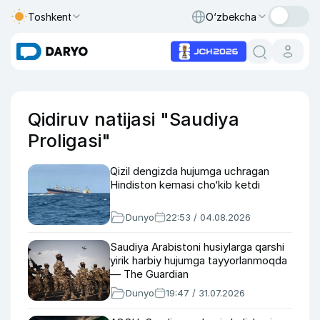
Toshkent
O‘zbekcha
Qidiruv natijasi "Saudiya
Proligasi"
Qizil dengizda hujumga uchragan
Hindiston kemasi cho‘kib ketdi
Dunyo
22:53 / 04.08.2026
Saudiya Arabistoni husiylarga qarshi
yirik harbiy hujumga tayyorlanmoqda
— The Guardian
Dunyo
19:47 / 31.07.2026