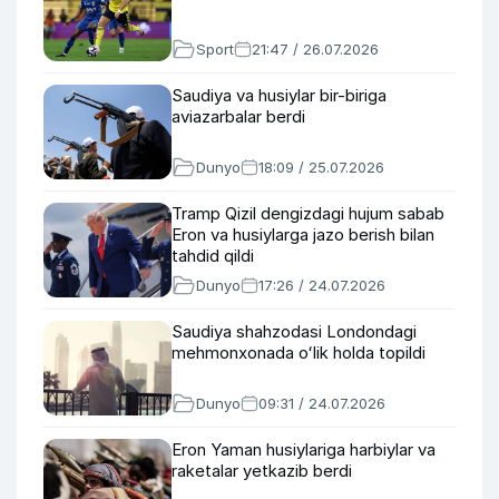
Sport
21:47 / 26.07.2026
Saudiya va husiylar bir-biriga
aviazarbalar berdi
Dunyo
18:09 / 25.07.2026
Tramp Qizil dengizdagi hujum sabab
Eron va husiylarga jazo berish bilan
tahdid qildi
Dunyo
17:26 / 24.07.2026
Saudiya shahzodasi Londondagi
mehmonxonada oʻlik holda topildi
Dunyo
09:31 / 24.07.2026
Eron Yaman husiylariga harbiylar va
raketalar yetkazib berdi