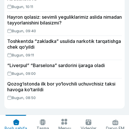
Bugun, 10:11
Hayron qolasiz: sevimli yeguliklarimiz aslida nimadan
tayyorlanishini bilasizmi?
Bugun, 09:40
Toshkentda “zakladka” usulida narkotik tarqatishga
chek qo‘yildi
Bugun, 09:11
“Liverpul” “Barselona” sardorini ijaraga oladi
Bugun, 09:00
Qozog‘istonda ilk bor yo‘lovchili uchuvchisiz taksi
havoga ko‘tarildi
Bugun, 08:50
Bosh sahifa
Tasma
Menyu
Videolar
Daryo FM