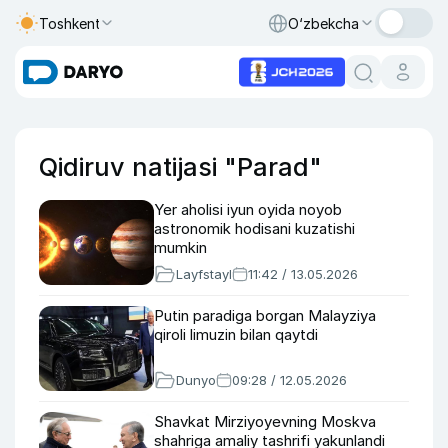
Toshkent
O‘zbekcha
Qidiruv natijasi "Parad"
Yer aholisi iyun oyida noyob
astronomik hodisani kuzatishi
mumkin
Layfstayl
11:42 / 13.05.2026
Putin paradiga borgan Malayziya
qiroli limuzin bilan qaytdi
Dunyo
09:28 / 12.05.2026
Shavkat Mirziyoyevning Moskva
shahriga amaliy tashrifi yakunlandi