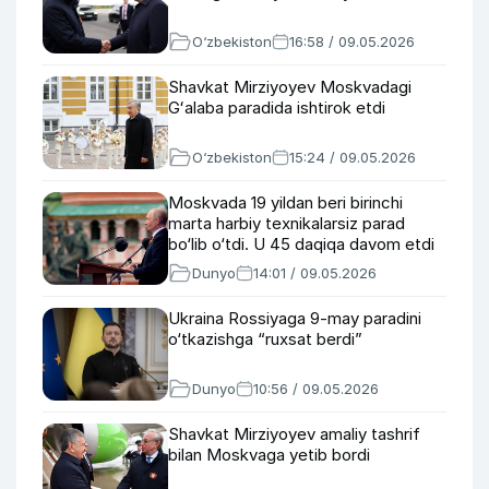
O‘zbekiston
16:58 / 09.05.2026
Shavkat Mirziyoyev Moskvadagi
Gʻalaba paradida ishtirok etdi
O‘zbekiston
15:24 / 09.05.2026
Moskvada 19 yildan beri birinchi
marta harbiy texnikalarsiz parad
bo‘lib o‘tdi. U 45 daqiqa davom etdi
Dunyo
14:01 / 09.05.2026
Ukraina Rossiyaga 9-may paradini
o‘tkazishga “ruxsat berdi”
Dunyo
10:56 / 09.05.2026
Shavkat Mirziyoyev amaliy tashrif
bilan Moskvaga yetib bordi