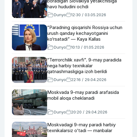
boradigan Slovakiya yetakchisiga
havo hududini ochdi
Dunyo
12:30 / 03.05.2026
“Paradning qisqarishi Rossiya uchun
urush qanday kechayotganini
ko‘rsatadi” — Kaya Kallas
Dunyo
10:13 / 01.05.2026
“Terrorchilik xavfi”. 9-may paradida
nega harbiy texnikalar
qatnashmasligiga izoh berildi
Dunyo
22:16 / 29.04.2026
Moskvada 9-may paradi arafasida
mobil aloqa cheklanadi
Dunyo
20:20 / 29.04.2026
Moskvadagi 9-may paradi harbiy
texnikalarsiz oʻtadi — manbalar