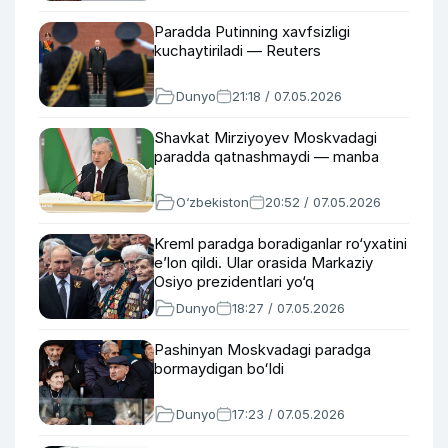
Paradda Putinning xavfsizligi
kuchaytiriladi — Reuters
Dunyo
21:18 / 07.05.2026
Shavkat Mirziyoyev Moskvadagi
paradda qatnashmaydi — manba
O‘zbekiston
20:52 / 07.05.2026
Kreml paradga boradiganlar ro‘yxatini
e’lon qildi. Ular orasida Markaziy
Osiyo prezidentlari yo‘q
Dunyo
18:27 / 07.05.2026
Pashinyan Moskvadagi paradga
bormaydigan boʻldi
Dunyo
17:23 / 07.05.2026