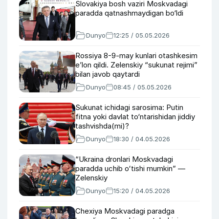
Slovakiya bosh vaziri Moskvadagi
paradda qatnashmaydigan bo‘ldi
Dunyo
12:25 / 05.05.2026
Rossiya 8-9-may kunlari otashkesim
e’lon qildi. Zelenskiy “sukunat rejimi”
bilan javob qaytardi
Dunyo
08:45 / 05.05.2026
Sukunat ichidagi sarosima: Putin
fitna yoki davlat to‘ntarishidan jiddiy
tashvishda(mi)?
Dunyo
18:30 / 04.05.2026
“Ukraina dronlari Moskvadagi
paradda uchib oʻtishi mumkin” —
Zelenskiy
Dunyo
15:20 / 04.05.2026
Chexiya Moskvadagi paradga