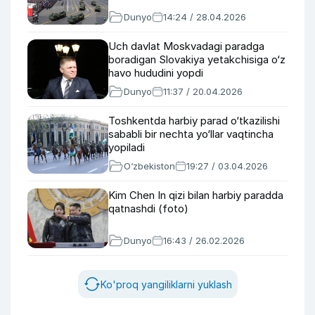
Dunyo
14:24 / 28.04.2026
Uch davlat Moskvadagi paradga
boradigan Slovakiya yetakchisiga o‘z
havo hududini yopdi
Dunyo
11:37 / 20.04.2026
Toshkentda harbiy parad o‘tkazilishi
sababli bir nechta yo‘llar vaqtincha
yopiladi
O‘zbekiston
19:27 / 03.04.2026
Kim Chen In qizi bilan harbiy paradda
qatnashdi (foto)
Dunyo
16:43 / 26.02.2026
Ko'proq yangiliklarni yuklash