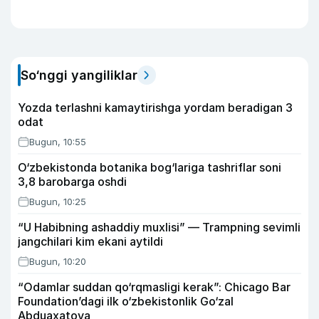
So‘nggi yangiliklar
Yozda terlashni kamaytirishga yordam beradigan 3
odat
Bugun, 10:55
O‘zbekistonda botanika bog‘lariga tashriflar soni
3,8 barobarga oshdi
Bugun, 10:25
“U Habibning ashaddiy muxlisi” — Trampning sevimli
jangchilari kim ekani aytildi
Bugun, 10:20
“Odamlar suddan qo‘rqmasligi kerak”: Chicago Bar
Foundation’dagi ilk o‘zbekistonlik Go‘zal
Abduaxatova