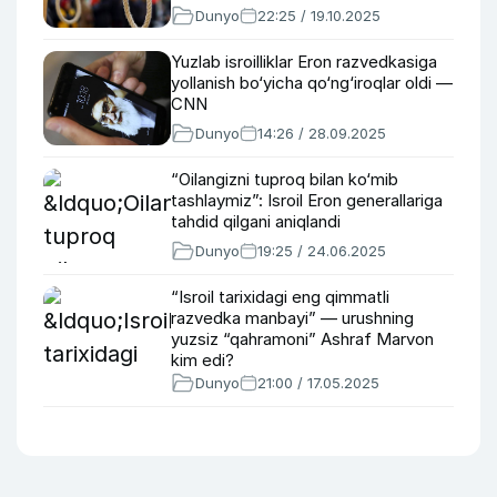
Dunyo
22:25 / 19.10.2025
Yuzlab isroilliklar Eron razvedkasiga
yollanish bo‘yicha qo‘ng‘iroqlar oldi —
CNN
Dunyo
14:26 / 28.09.2025
“Oilangizni tuproq bilan ko‘mib
tashlaymiz”: Isroil Eron generallariga
tahdid qilgani aniqlandi
Dunyo
19:25 / 24.06.2025
“Isroil tarixidagi eng qimmatli
razvedka manbayi” — urushning
yuzsiz “qahramoni” Ashraf Marvon
kim edi?
Dunyo
21:00 / 17.05.2025