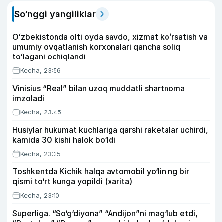
So‘nggi yangiliklar
Oʻzbekistonda olti oyda savdo, xizmat koʻrsatish va
umumiy ovqatlanish korxonalari qancha soliq
toʻlagani ochiqlandi
Kecha, 23:56
Vinisius “Real” bilan uzoq muddatli shartnoma
imzoladi
Kecha, 23:45
Husiylar hukumat kuchlariga qarshi raketalar uchirdi,
kamida 30 kishi halok bo‘ldi
Kecha, 23:35
Toshkentda Kichik halqa avtomobil yo‘lining bir
qismi to‘rt kunga yopildi (xarita)
Kecha, 23:10
Superliga. “So‘g‘diyona” “Andijon”ni mag‘lub etdi,