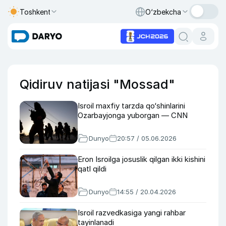
Toshkent
O‘zbekcha
Qidiruv natijasi "Mossad"
Isroil maxfiy tarzda qo‘shinlarini
Ozarbayjonga yuborgan — CNN
Dunyo
20:57 / 05.06.2026
Eron Isroilga josuslik qilgan ikki kishini
qatl qildi
Dunyo
14:55 / 20.04.2026
Isroil razvedkasiga yangi rahbar
tayinlanadi