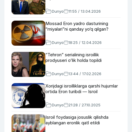
Dunyo
11:55 / 13.04.2026
Mossad Eron yadro dasturining
“miyalari”ni qanday yo‘q qilgan?
Dunyo
18:25 / 12.04.2026
“Tehron” serialining isroillik
prodyuseri oʻlik holda topildi
Dunyo
13:44 / 17.02.2026
Xorijdagi isroilliklarga qarshi hujumlar
ortida Eron turibdi — Isroil
Dunyo
21:28 / 27.10.2025
Isroil foydasiga josuslik qilishda
ayblangan eronlik qatl etildi