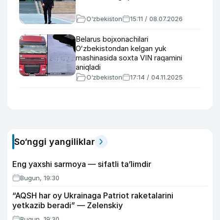
O‘zbekiston
15:11 / 08.07.2026
Belarus bojxonachilari
Oʻzbekistondan kelgan yuk
mashinasida soxta VIN raqamini
aniqladi
O‘zbekiston
17:14 / 04.11.2025
So‘nggi yangiliklar
Eng yaxshi sarmoya — sifatli ta’limdir
Bugun, 19:30
“AQSH har oy Ukrainaga Patriot raketalarini
yetkazib beradi” — Zelenskiy
Bugun, 19:30