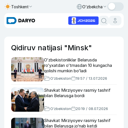
Toshkent
O‘zbekcha
Qidiruv natijasi "Minsk"
Oʻzbekistonliklar Belarusda
roʻyxatdan oʻtmasdan 10 kungacha
qolishi mumkin boʻladi
O‘zbekiston
19:57 / 13.07.2026
Shavkat Mirziyoyev rasmiy tashrif
bilan Belarusga bordi
O‘zbekiston
20:19 / 08.07.2026
Shavkat Mirziyoyev rasmiy tashrif
bilan Belarusga jo‘nab ketdi