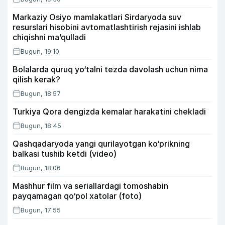
Markaziy Osiyo mamlakatlari Sirdaryoda suv
resurslari hisobini avtomatlashtirish rejasini ishlab
chiqishni ma’qulladi
Bugun, 19:10
Bolalarda quruq yo‘talni tezda davolash uchun nima
qilish kerak?
Bugun, 18:57
Turkiya Qora dengizda kemalar harakatini chekladi
Bugun, 18:45
Qashqadaryoda yangi qurilayotgan ko‘prikning
balkasi tushib ketdi (video)
Bugun, 18:06
Mashhur film va seriallardagi tomoshabin
payqamagan qo‘pol xatolar (foto)
Bugun, 17:55