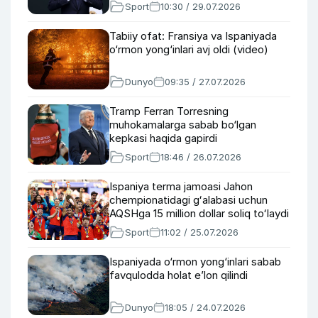
Sport
10:30 / 29.07.2026
Tabiiy ofat: Fransiya va Ispaniyada
o‘rmon yong‘inlari avj oldi (video)
Dunyo
09:35 / 27.07.2026
Tramp Ferran Torresning
muhokamalarga sabab bo‘lgan
kepkasi haqida gapirdi
Sport
18:46 / 26.07.2026
Ispaniya terma jamoasi Jahon
chempionatidagi gʻalabasi uchun
AQSHga 15 million dollar soliq toʻlaydi
Sport
11:02 / 25.07.2026
Ispaniyada o‘rmon yong‘inlari sabab
favqulodda holat e’lon qilindi
Dunyo
18:05 / 24.07.2026