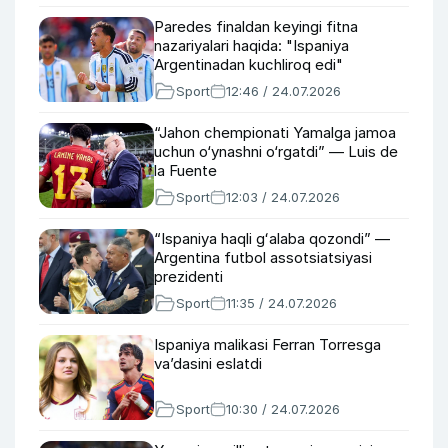
Paredes finaldan keyingi fitna
nazariyalari haqida: "Ispaniya
Argentinadan kuchliroq edi"
Sport
12:46 / 24.07.2026
“Jahon chempionati Yamalga jamoa
uchun o‘ynashni o‘rgatdi” — Luis de
la Fuente
Sport
12:03 / 24.07.2026
“Ispaniya haqli gʻalaba qozondi” —
Argentina futbol assotsiatsiyasi
prezidenti
Sport
11:35 / 24.07.2026
Ispaniya malikasi Ferran Torresga
vaʼdasini eslatdi
Sport
10:30 / 24.07.2026