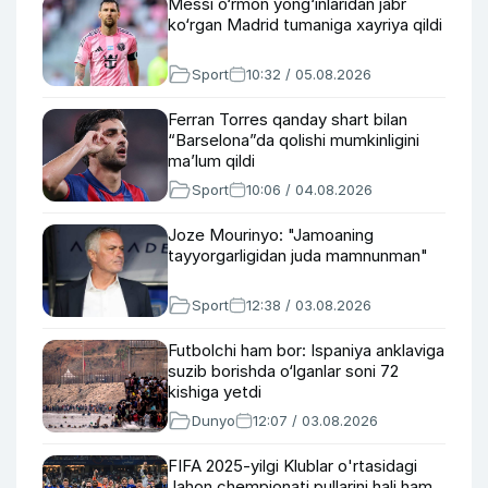
Messi o‘rmon yong‘inlaridan jabr
ko‘rgan Madrid tumaniga xayriya qildi
Sport
10:32 / 05.08.2026
Ferran Torres qanday shart bilan
“Barselona”da qolishi mumkinligini
maʼlum qildi
Sport
10:06 / 04.08.2026
Joze Mourinyo: "Jamoaning
tayyorgarligidan juda mamnunman"
Sport
12:38 / 03.08.2026
Futbolchi ham bor: Ispaniya anklaviga
suzib borishda o‘lganlar soni 72
kishiga yetdi
Dunyo
12:07 / 03.08.2026
FIFA 2025-yilgi Klublar o'rtasidagi
Jahon chempionati pullarini hali ham