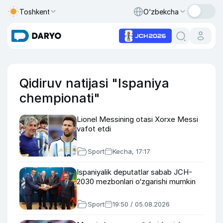
Toshkent
O‘zbekcha
Qidiruv natijasi "Ispaniya
chempionati"
Lionel Messining otasi Xorxe Messi
vafot etdi
Sport
Kecha, 17:17
Ispaniyalik deputatlar sabab JCH-
2030 mezbonlari o‘zgarishi mumkin
Sport
19:50 / 05.08.2026