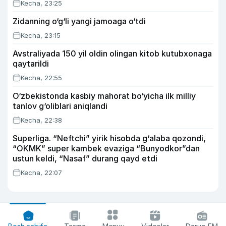
Kecha, 23:25
Zidanning o‘g‘li yangi jamoaga o‘tdi
Kecha, 23:15
Avstraliyada 150 yil oldin olingan kitob kutubxonaga
qaytarildi
Kecha, 22:55
O‘zbekistonda kasbiy mahorat bo‘yicha ilk milliy
tanlov g‘oliblari aniqlandi
Kecha, 22:38
Superliga. “Neftchi” yirik hisobda g‘alaba qozondi,
“OKMK” super kambek evaziga “Bunyodkor”dan
ustun keldi, “Nasaf” durang qayd etdi
Kecha, 22:07