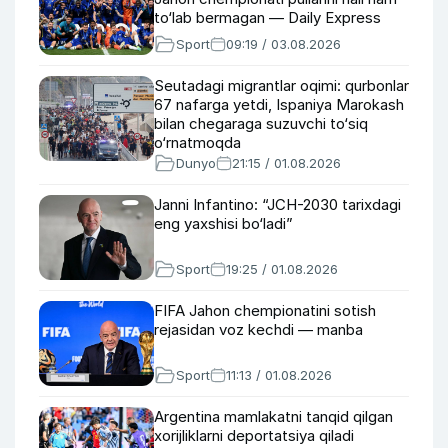
to‘lab bermagan — Daily Express
Sport
09:19 / 03.08.2026
Seutadagi migrantlar oqimi: qurbonlar
67 nafarga yetdi, Ispaniya Marokash
bilan chegaraga suzuvchi to‘siq
o‘rnatmoqda
Dunyo
21:15 / 01.08.2026
Janni Infantino: “JCH-2030 tarixdagi
eng yaxshisi bo‘ladi”
Sport
19:25 / 01.08.2026
FIFA Jahon chempionatini sotish
rejasidan voz kechdi — manba
Sport
11:13 / 01.08.2026
Argentina mamlakatni tanqid qilgan
xorijliklarni deportatsiya qiladi