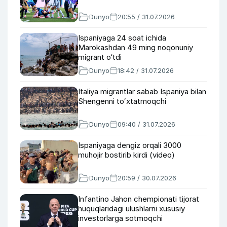
Dunyo
20:55 / 31.07.2026
Ispaniyaga 24 soat ichida
Marokashdan 49 ming noqonuniy
migrant o‘tdi
Dunyo
18:42 / 31.07.2026
Italiya migrantlar sabab Ispaniya bilan
Shengenni toʻxtatmoqchi
Dunyo
09:40 / 31.07.2026
Ispaniyaga dengiz orqali 3000
muhojir bostirib kirdi (video)
Dunyo
20:59 / 30.07.2026
Infantino Jahon chempionati tijorat
huquqlaridagi ulushlarni xususiy
investorlarga sotmoqchi