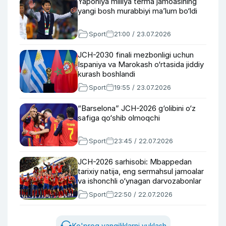
Yaponiya milliya terma jamoasining
yangi bosh murabbiyi ma’lum bo‘ldi
Sport
21:00 / 23.07.2026
JCH-2030 finali mezbonligi uchun
Ispaniya va Marokash o‘rtasida jiddiy
kurash boshlandi
Sport
19:55 / 23.07.2026
“Barselona” JCH-2026 g‘olibini o‘z
safiga qo‘shib olmoqchi
Sport
23:45 / 22.07.2026
JCH-2026 sarhisobi: Mbappedan
tarixiy natija, eng sermahsul jamoalar
va ishonchli o‘ynagan darvozabonlar
Sport
22:50 / 22.07.2026
Ko'proq yangiliklarni yuklash