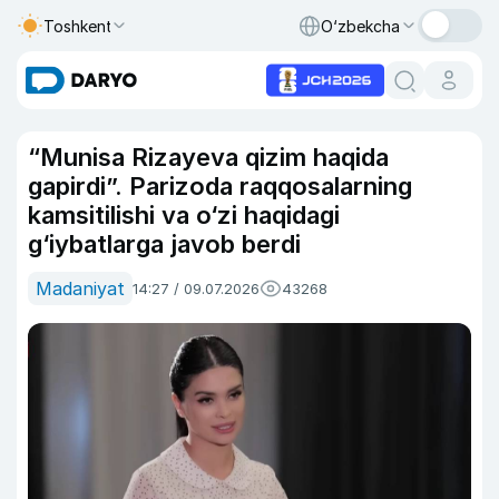
Toshkent
O‘zbekcha
“Munisa Rizayeva qizim haqida
gapirdi”. Parizoda raqqosalarning
kamsitilishi va o‘zi haqidagi
g‘iybatlarga javob berdi
Madaniyat
14:27 / 09.07.2026
43268