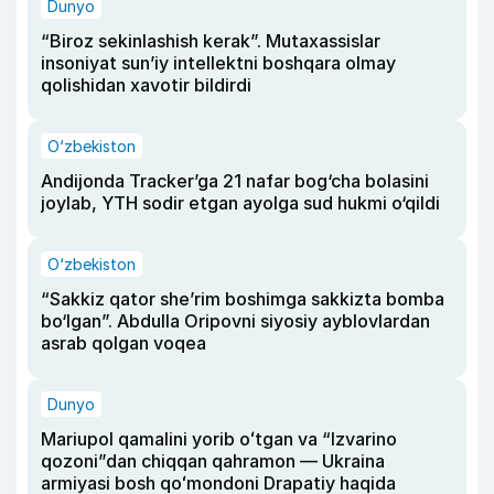
Dunyo
“Biroz sekinlashish kerak”. Mutaxassislar
insoniyat sun’iy intellektni boshqara olmay
qolishidan xavotir bildirdi
O‘zbekiston
Andijonda Tracker’ga 21 nafar bog‘cha bolasini
joylab, YTH sodir etgan ayolga sud hukmi o‘qildi
O‘zbekiston
“Sakkiz qator she’rim boshimga sakkizta bomba
bo‘lgan”. Abdulla Oripovni siyosiy ayblovlardan
asrab qolgan voqea
Dunyo
Mariupol qamalini yorib oʻtgan va “Izvarino
qozoni”dan chiqqan qahramon — Ukraina
armiyasi bosh qoʻmondoni Drapatiy haqida