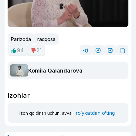
Parizoda
raqqosa
94
21
Komila Qalandarova
Izohlar
ro‘yxatdan o‘ting
Izoh qoldirish uchun, avval