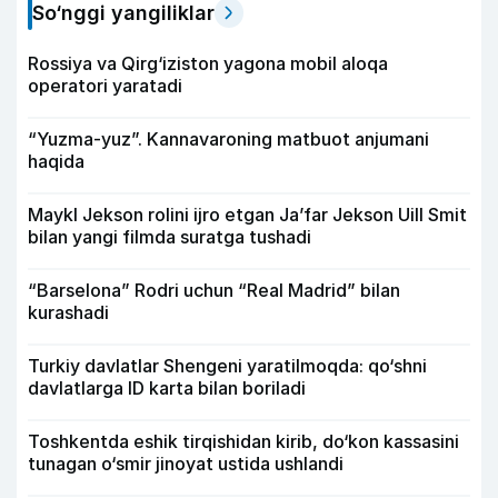
So‘nggi yangiliklar
Rossiya va Qirg‘iziston yagona mobil aloqa
operatori yaratadi
“Yuzma-yuz”. Kannavaroning matbuot anjumani
haqida
Maykl Jekson rolini ijro etgan Ja’far Jekson Uill Smit
bilan yangi filmda suratga tushadi
“Barselona” Rodri uchun “Real Madrid” bilan
kurashadi
Turkiy davlatlar Shengeni yaratilmoqda: qo‘shni
davlatlarga ID karta bilan boriladi
Toshkentda eshik tirqishidan kirib, do‘kon kassasini
tunagan o‘smir jinoyat ustida ushlandi