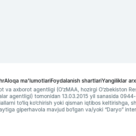
hr
Aloqa ma'lumotlari
Foydalanish shartlari
Yangiliklar arx
t va axborot agentligi (O‘zMAA, hozirgi O‘zbekiston Res
ar agentligi) tomonidan 13.03.2015 yil sanasida 0944
allarni to‘liq ko‘chirish yoki qisman iqtibos keltirishga, 
ytiga giperhavola mavjud bo‘lgan va/yoki “Daryo” intern