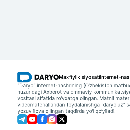
Maxfiylik siyosati
Internet-nas
“Daryo” internet-nashrining (O‘zbekiston matbuo
huzuridagi Axborot va ommaviy kommunikatsiyal
vositasi sifatida ro‘yxatga olingan. Matnli materi
videomateriallaridan foydalanishga “daryo.uz” sa
yozuv ilova qilingan taqdirda yo‘l qo‘yiladi.