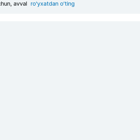
uchun, avval
ro‘yxatdan o‘ting