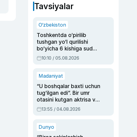
Tavsiyalar
O‘zbekiston
Toshkentda o‘pirilib
tushgan yo‘l qurilishi
bo‘yicha 6 kishiga sud
hukmi o‘qildi
10:10 / 05.08.2026
Madaniyat
“U boshqalar baxti uchun
tug‘ilgan edi”. Bir umr
otasini kutgan aktrisa va
dublyaj ustasi Rimma
13:55 / 04.08.2026
Ahmedovaning
sinovlarga to‘la hayoti
Dunyo