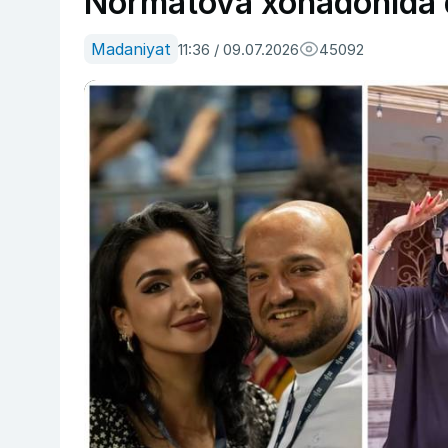
Normatova xonadonida 
Madaniyat
11:36 / 09.07.2026
45092