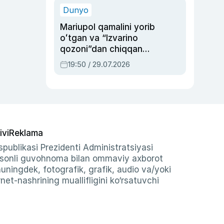
Dunyo
Mariupol qamalini yorib
oʻtgan va “Izvarino
qozoni”dan chiqqan
qahramon — Ukraina
19:50 / 29.07.2026
armiyasi bosh
qoʻmondoni Drapatiy
haqida
ivi
Reklama
publikasi Prezidenti Administratsiyasi
-sonli guvohnoma bilan ommaviy axborot
shuningdek, fotografik, grafik, audio va/yoki
et-nashrining muallifligini ko‘rsatuvchi