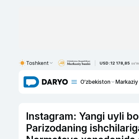
Toshkent
USD :
12 178,85
so'm
O‘zbekiston
Markaziy
Instagram: Yangi uyli b
Parizodaning ishchilari