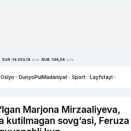
EUR :
RUB :
14 053,18
146,54
so'm
so'm
 Osiyo
Dunyo
Pul
Madaniyat
Sport
Layfstayl
o‘lgan Marjona Mirzaaliyeva,
ga kutilmagan sovg‘asi, Feruza