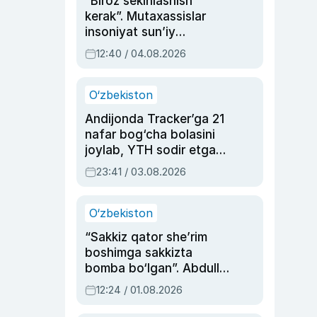
“Biroz sekinlashish
kerak”. Mutaxassislar
insoniyat sun’iy
intellektni boshqara
12:40 / 04.08.2026
olmay qolishidan xavotir
bildirdi
O‘zbekiston
Andijonda Tracker’ga 21
nafar bog‘cha bolasini
joylab, YTH sodir etgan
ayolga sud hukmi o‘qildi
23:41 / 03.08.2026
O‘zbekiston
“Sakkiz qator she’rim
boshimga sakkizta
bomba bo‘lgan”. Abdulla
Oripovni siyosiy
12:24 / 01.08.2026
ayblovlardan asrab
qolgan voqea