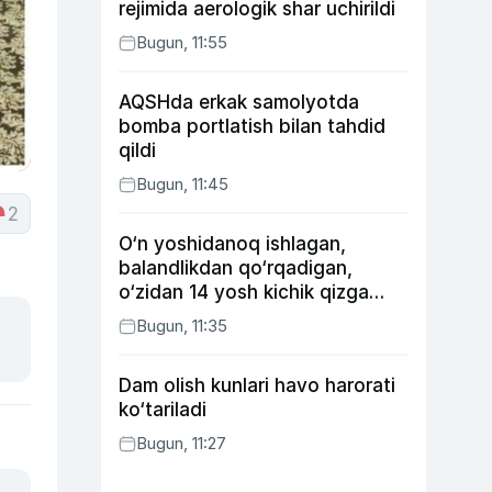
rejimida aerologik shar uchirildi
Bugun, 11:55
AQSHda erkak samolyotda
bomba portlatish bilan tahdid
qildi
Bugun, 11:45
2
O‘n yoshidanoq ishlagan,
balandlikdan qo‘rqadigan,
o‘zidan 14 yosh kichik qizga
uylangan Yorqinxo‘ja Umarov
Bugun, 11:35
34 yoshda
Dam olish kunlari havo harorati
ko‘tariladi
Bugun, 11:27