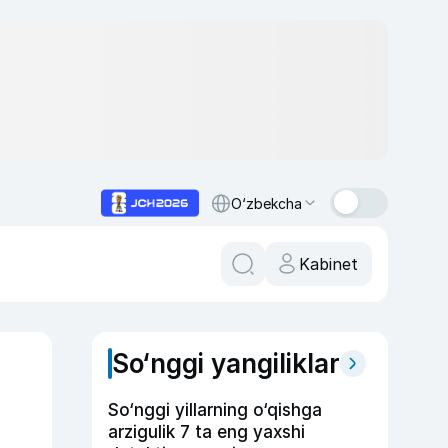
O‘zbekcha
Kabinet
So‘nggi yangiliklar
So‘nggi yillarning o‘qishga
arzigulik 7 ta eng yaxshi