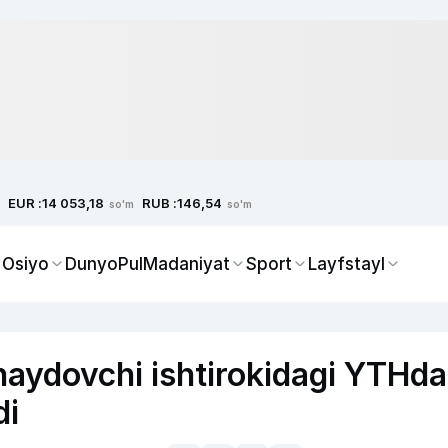
EUR :
RUB :
14 053,18
146,54
so'm
so'm
 Osiyo
Dunyo
Pul
Madaniyat
Sport
Layfstayl
haydovchi ishtirokidagi YTHda
di