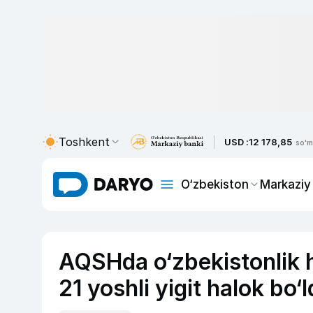
Toshkent
USD :
12 178,85
so'm
O‘zbekiston
Markaziy
AQSHda o‘zbekistonlik 
21 yoshli yigit halok bo‘l