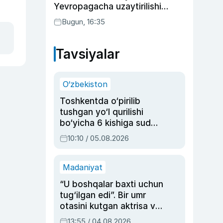
Yevropagacha uzaytirilishi
mumkin
Bugun, 16:35
Tavsiyalar
O‘zbekiston
Toshkentda o‘pirilib
tushgan yo‘l qurilishi
bo‘yicha 6 kishiga sud
hukmi o‘qildi
10:10 / 05.08.2026
Madaniyat
“U boshqalar baxti uchun
tug‘ilgan edi”. Bir umr
otasini kutgan aktrisa va
dublyaj ustasi Rimma
13:55 / 04.08.2026