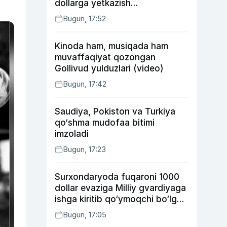
dollarga yetkazish
rejalashtirilmoqda
Bugun, 17:52
Kinoda ham, musiqada ham
muvaffaqiyat qozongan
Gollivud yulduzlari (video)
Bugun, 17:42
Saudiya, Pokiston va Turkiya
qo‘shma mudofaa bitimi
imzoladi
Bugun, 17:23
Surxondaryoda fuqaroni 1000
dollar evaziga Milliy gvardiyaga
ishga kiritib qo‘ymoqchi bo‘lgan
shaxs ushlandi
Bugun, 17:05