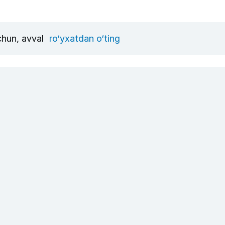
uchun, avval
ro‘yxatdan o‘ting