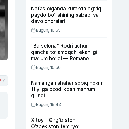
Nafas olganda kurakda og‘riq
paydo bo‘lishining sababi va
davo choralari
Bugun, 16:55
“Barselona” Rodri uchun
qancha to‘lamoqchi ekanligi
ma’lum bo‘ldi — Romano
Bugun, 16:50
7
Namangan shahar sobiq hokimi
11 yilga ozodlikdan mahrum
qilindi
Bugun, 16:43
Xitoy—Qirg‘iziston—
O‘zbekiston temiryo‘li