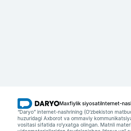
Maxfiylik siyosati
Internet-nas
“Daryo” internet-nashrining (O‘zbekiston matbuo
huzuridagi Axborot va ommaviy kommunikatsiyal
vositasi sifatida ro‘yxatga olingan. Matnli materi