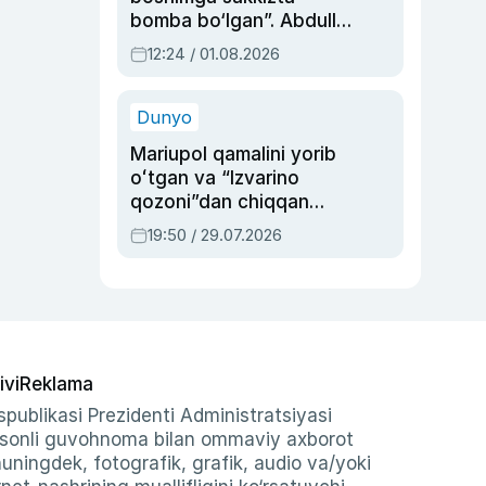
bomba bo‘lgan”. Abdulla
Oripovni siyosiy
12:24 / 01.08.2026
ayblovlardan asrab
qolgan voqea
Dunyo
Mariupol qamalini yorib
oʻtgan va “Izvarino
qozoni”dan chiqqan
qahramon — Ukraina
19:50 / 29.07.2026
armiyasi bosh
qoʻmondoni Drapatiy
haqida
ivi
Reklama
publikasi Prezidenti Administratsiyasi
-sonli guvohnoma bilan ommaviy axborot
shuningdek, fotografik, grafik, audio va/yoki