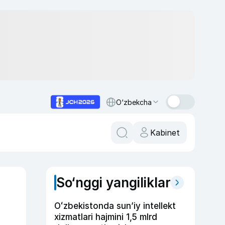
O‘zbekcha
Kabinet
So‘nggi yangiliklar
Oʻzbekistonda sunʼiy intellekt
xizmatlari hajmini 1,5 mlrd