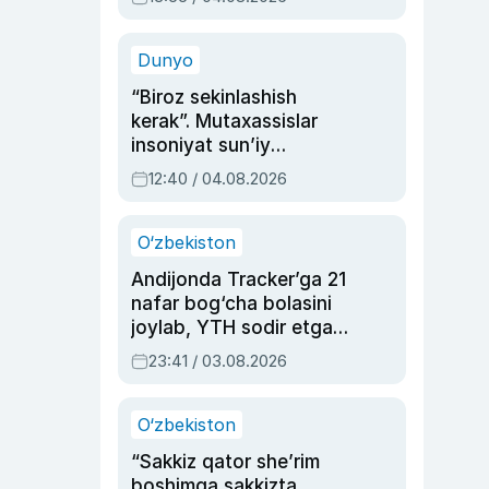
Ahmedovaning
sinovlarga to‘la hayoti
Dunyo
“Biroz sekinlashish
kerak”. Mutaxassislar
insoniyat sun’iy
intellektni boshqara
12:40 / 04.08.2026
olmay qolishidan xavotir
bildirdi
O‘zbekiston
Andijonda Tracker’ga 21
nafar bog‘cha bolasini
joylab, YTH sodir etgan
ayolga sud hukmi o‘qildi
23:41 / 03.08.2026
O‘zbekiston
“Sakkiz qator she’rim
boshimga sakkizta