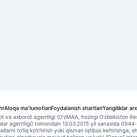
hr
Aloqa ma'lumotlari
Foydalanish shartlari
Yangiliklar arx
t va axborot agentligi (O‘zMAA, hozirgi O‘zbekiston Res
ar agentligi) tomonidan 13.03.2015 yil sanasida 0944
allarni to‘liq ko‘chirish yoki qisman iqtibos keltirishga, 