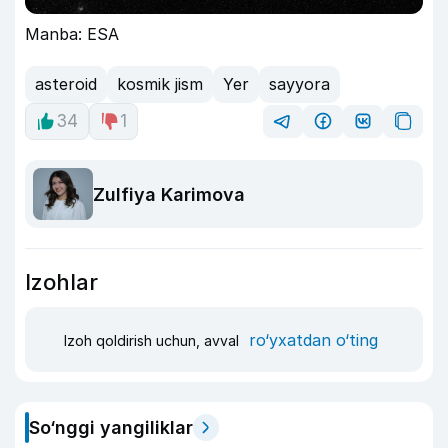
Manba: ESA
asteroid
kosmik jism
Yer
sayyora
34
1
Zulfiya Karimova
Izohlar
ro‘yxatdan o‘ting
Izoh qoldirish uchun, avval
So‘nggi yangiliklar