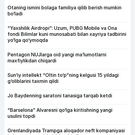
Otaning ismini bolaga familiya qilib berish mumkin
bo‘ladi
“Yaxshilik Airdropi”: Uzum, PUBG Mobile va Ona
fondi Bilimlar kuni munosabati bilan xayriya tadbirini
yo‘lga qo‘ymoqda
Pentagon NUJlarga oid yangi maʼlumotlarni
maxfiylikdan chiqardi
Sun’iy intellekt “Oltin to‘p”ning kelgusi 15 yildagi
g‘oliblarini taxmin qildi
Jo Baydenning saratoni tanasiga tarqab ketdi
“Barselona” Alvaresni qo‘lga kiritishning yangi
usulini topdi
Grenlandiyada Trampga aloqador neft kompaniyasi