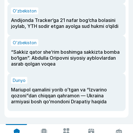
O‘zbekiston
Andijonda Tracker’ga 21 nafar bog‘cha bolasini
joylab, YTH sodir etgan ayolga sud hukmi o‘qildi
O‘zbekiston
“Sakkiz qator she’rim boshimga sakkizta bomba
bo‘lgan”. Abdulla Oripovni siyosiy ayblovlardan
asrab qolgan voqea
Dunyo
Mariupol qamalini yorib oʻtgan va “Izvarino
qozoni”dan chiqqan qahramon — Ukraina
armiyasi bosh qoʻmondoni Drapatiy haqida