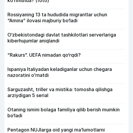
ko‘rinishda? (foto)
Rossiyaning 13 ta hududida migrantlar uchun
“Amina” ilovasi majburiy bo‘ladi
O‘zbekistondagi davlat tashkilotlari serverlariga
kiberhujumlar aniqlandi
“Rakurs”. UEFA nimadan qo‘rqdi?
Ispaniya Italiyadan keladiganlar uchun chegara
nazoratini oʻrnatdi
Sarguzasht, triller va mistika: tomosha qilishga
arziydigan 5 serial
Otaning ismini bolaga familiya qilib berish mumkin
bo‘ladi
Pentagon NUJlarga oid yangi maʼlumotlarni