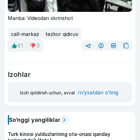
Manba: Videodan skrinshot
call-markaz
tezkor qidiruv
61
3
Izohlar
ro‘yxatdan o‘ting
Izoh qoldirish uchun, avval
So‘nggi yangiliklar
Turk kinosi yulduzlarining ota-onasi qanday