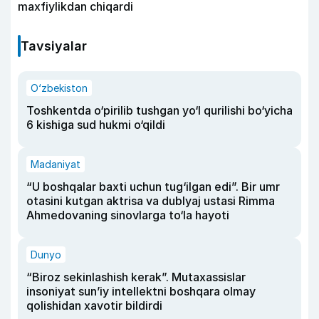
maxfiylikdan chiqardi
Tavsiyalar
O‘zbekiston
Toshkentda o‘pirilib tushgan yo‘l qurilishi bo‘yicha
6 kishiga sud hukmi o‘qildi
Madaniyat
“U boshqalar baxti uchun tug‘ilgan edi”. Bir umr
otasini kutgan aktrisa va dublyaj ustasi Rimma
Ahmedovaning sinovlarga to‘la hayoti
Dunyo
“Biroz sekinlashish kerak”. Mutaxassislar
insoniyat sun’iy intellektni boshqara olmay
qolishidan xavotir bildirdi