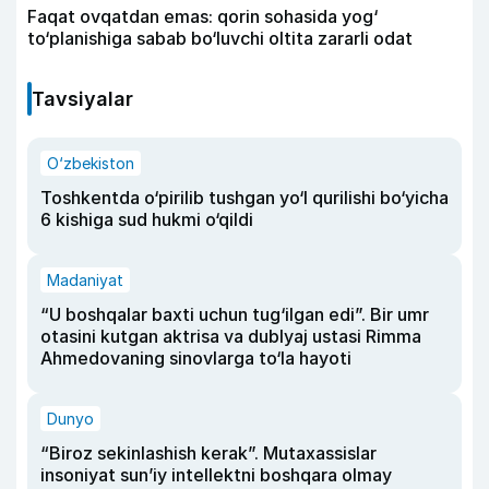
Faqat ovqatdan emas: qorin sohasida yog‘
to‘planishiga sabab bo‘luvchi oltita zararli odat
Tavsiyalar
O‘zbekiston
Toshkentda o‘pirilib tushgan yo‘l qurilishi bo‘yicha
6 kishiga sud hukmi o‘qildi
Madaniyat
“U boshqalar baxti uchun tug‘ilgan edi”. Bir umr
otasini kutgan aktrisa va dublyaj ustasi Rimma
Ahmedovaning sinovlarga to‘la hayoti
Dunyo
“Biroz sekinlashish kerak”. Mutaxassislar
insoniyat sun’iy intellektni boshqara olmay