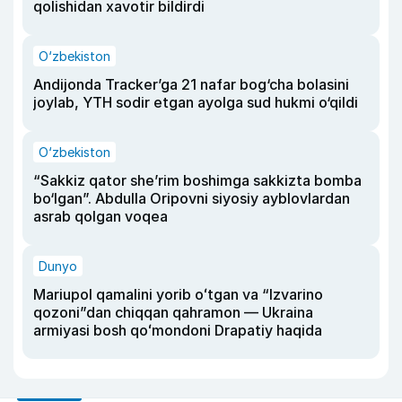
qolishidan xavotir bildirdi
O‘zbekiston
Andijonda Tracker’ga 21 nafar bog‘cha bolasini
joylab, YTH sodir etgan ayolga sud hukmi o‘qildi
O‘zbekiston
“Sakkiz qator she’rim boshimga sakkizta bomba
bo‘lgan”. Abdulla Oripovni siyosiy ayblovlardan
asrab qolgan voqea
Dunyo
Mariupol qamalini yorib oʻtgan va “Izvarino
qozoni”dan chiqqan qahramon — Ukraina
armiyasi bosh qoʻmondoni Drapatiy haqida