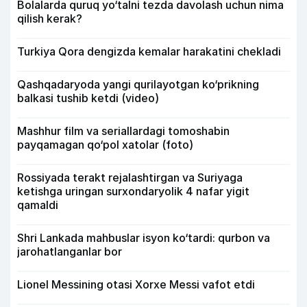
Bolalarda quruq yo‘talni tezda davolash uchun nima
qilish kerak?
Turkiya Qora dengizda kemalar harakatini chekladi
Qashqadaryoda yangi qurilayotgan ko‘prikning
balkasi tushib ketdi (video)
Mashhur film va seriallardagi tomoshabin
payqamagan qo‘pol xatolar (foto)
Rossiyada terakt rejalashtirgan va Suriyaga
ketishga uringan surxondaryolik 4 nafar yigit
qamaldi
Shri Lankada mahbuslar isyon ko‘tardi: qurbon va
jarohatlanganlar bor
Lionel Messining otasi Xorxe Messi vafot etdi