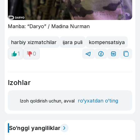
Manba: “Daryo” / Madina Nurman
harbiy xizmatchilar
ijara puli
kompensatsiya
1
0
Izohlar
ro‘yxatdan o‘ting
Izoh qoldirish uchun, avval
So‘nggi yangiliklar