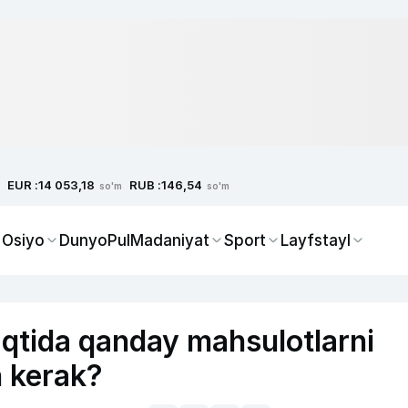
EUR :
RUB :
14 053,18
146,54
so'm
so'm
 Osiyo
Dunyo
Pul
Madaniyat
Sport
Layfstayl
qtida qanday mahsulotlarni
sh kerak?