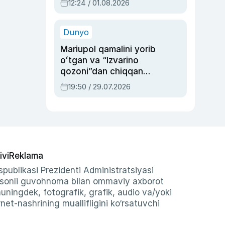
12:24 / 01.08.2026
ayblovlardan asrab
qolgan voqea
Dunyo
Mariupol qamalini yorib
oʻtgan va “Izvarino
qozoni”dan chiqqan
qahramon — Ukraina
19:50 / 29.07.2026
armiyasi bosh
qoʻmondoni Drapatiy
haqida
ivi
Reklama
publikasi Prezidenti Administratsiyasi
-sonli guvohnoma bilan ommaviy axborot
shuningdek, fotografik, grafik, audio va/yoki
et-nashrining muallifligini ko‘rsatuvchi