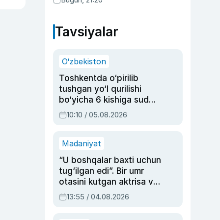
Tavsiyalar
O‘zbekiston
Toshkentda o‘pirilib
tushgan yo‘l qurilishi
bo‘yicha 6 kishiga sud
hukmi o‘qildi
10:10 / 05.08.2026
Madaniyat
“U boshqalar baxti uchun
tug‘ilgan edi”. Bir umr
otasini kutgan aktrisa va
dublyaj ustasi Rimma
13:55 / 04.08.2026
Ahmedovaning
sinovlarga to‘la hayoti