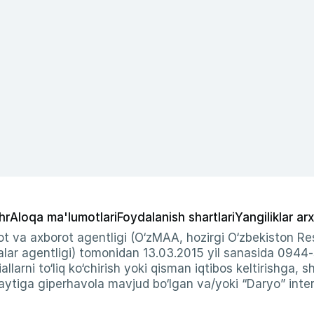
hr
Aloqa ma'lumotlari
Foydalanish shartlari
Yangiliklar arx
t va axborot agentligi (O‘zMAA, hozirgi O‘zbekiston Res
ar agentligi) tomonidan 13.03.2015 yil sanasida 0944
allarni to‘liq ko‘chirish yoki qisman iqtibos keltirishga, 
ytiga giperhavola mavjud bo‘lgan va/yoki “Daryo” intern