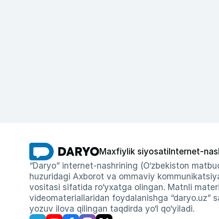
Maxfiylik siyosati
Internet-nas
“Daryo” internet-nashrining (O‘zbekiston matbuo
huzuridagi Axborot va ommaviy kommunikatsiyal
vositasi sifatida ro‘yxatga olingan. Matnli materi
videomateriallaridan foydalanishga “daryo.uz” sa
yozuv ilova qilingan taqdirda yo‘l qo‘yiladi.