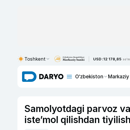
Toshkent
USD :
12 178,85
so'm
O‘zbekiston
Markaziy
Samolyotdagi parvoz va
iste’mol qilishdan tiyili