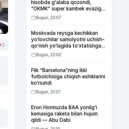
hisobda g‘alaba qozondi,
“OKMK” super kambek evaziga
“Bunyodkor”dan ustun keldi,
Bugun, 22:07
“Nasaf” durang qayd etdi
Moskvada reysga kechikkan
yo‘lovchilar samolyotni uchish-
0
qo‘nish yo‘lagida to‘xtatishga
urindi (video)
Bugun, 22:02
Flik “Barselona”ning ikki
futbolchisiga chiqish eshiklarini
ko‘rsatdi
Bugun, 21:37
Eron Hormuzda BAA yonilg‘i
kemasiga raketa bilan hujum
qildi — Abu Dabi
Bugun, 21:20