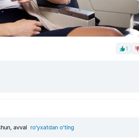
1
uchun, avval
ro‘yxatdan o‘ting