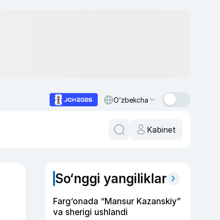
O‘zbekcha
Kabinet
So‘nggi yangiliklar
Farg‘onada “Mansur Kazanskiy”
va sherigi ushlandi