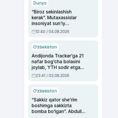
Dunyo
“Biroz sekinlashish
kerak”. Mutaxassislar
insoniyat sun’iy
intellektni boshqara
12:40 / 04.08.2026
olmay qolishidan xavotir
bildirdi
O‘zbekiston
Andijonda Tracker’ga 21
nafar bog‘cha bolasini
joylab, YTH sodir etgan
ayolga sud hukmi o‘qildi
23:41 / 03.08.2026
O‘zbekiston
“Sakkiz qator she’rim
boshimga sakkizta
bomba bo‘lgan”. Abdulla
Oripovni siyosiy