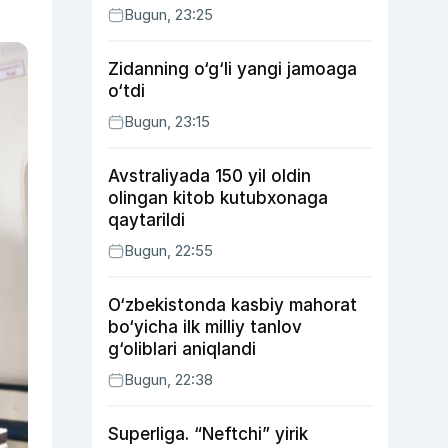
Bugun, 23:25
Zidanning o‘g‘li yangi jamoaga
o‘tdi
Bugun, 23:15
Avstraliyada 150 yil oldin
olingan kitob kutubxonaga
qaytarildi
Bugun, 22:55
O‘zbekistonda kasbiy mahorat
bo‘yicha ilk milliy tanlov
g‘oliblari aniqlandi
Bugun, 22:38
Superliga. “Neftchi” yirik