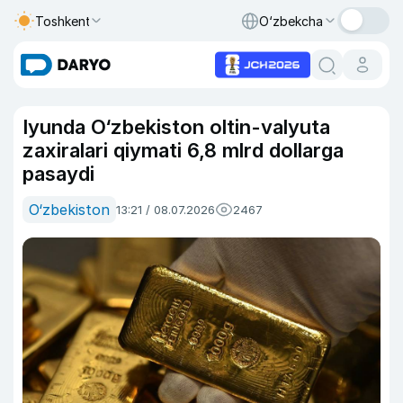
Toshkent
O‘zbekcha
Iyunda O‘zbekiston oltin-valyuta
zaxiralari qiymati 6,8 mlrd dollarga
pasaydi
O‘zbekiston
13:21 / 08.07.2026
2467