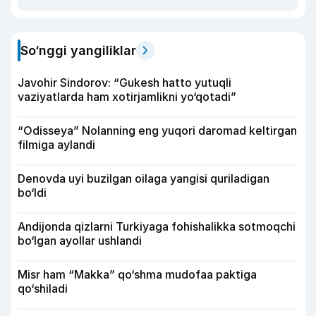
So‘nggi yangiliklar
Javohir Sindorov: “Gukesh hatto yutuqli
vaziyatlarda ham xotirjamlikni yo‘qotadi”
“Odisseya” Nolanning eng yuqori daromad keltirgan
filmiga aylandi
Denovda uyi buzilgan oilaga yangisi quriladigan
bo‘ldi
Andijonda qizlarni Turkiyaga fohishalikka sotmoqchi
bo‘lgan ayollar ushlandi
Misr ham “Makka” qo‘shma mudofaa paktiga
qo‘shiladi