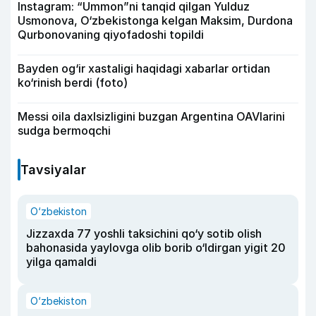
Instagram: “Ummon”ni tanqid qilgan Yulduz
Usmonova, O‘zbekistonga kelgan Maksim, Durdona
Qurbonovaning qiyofadoshi topildi
Bayden og‘ir xastaligi haqidagi xabarlar ortidan
ko‘rinish berdi (foto)
Messi oila daxlsizligini buzgan Argentina OAVlarini
sudga bermoqchi
Tavsiyalar
O‘zbekiston
Jizzaxda 77 yoshli taksichini qo‘y sotib olish
bahonasida yaylovga olib borib o‘ldirgan yigit 20
yilga qamaldi
O‘zbekiston