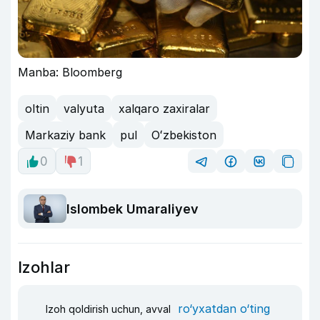
Manba: Bloomberg
oltin
valyuta
xalqaro zaxiralar
Markaziy bank
pul
Oʻzbekiston
0
1
Islombek Umaraliyev
Izohlar
ro‘yxatdan o‘ting
Izoh qoldirish uchun, avval