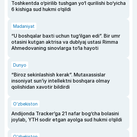
Toshkentda o‘pirilib tushgan yo‘l qurilishi bo‘yicha
6 kishiga sud hukmi o‘qildi
Madaniyat
“U boshqalar baxti uchun tug‘ilgan edi”. Bir umr
otasini kutgan aktrisa va dublyaj ustasi Rimma
Ahmedovaning sinovlarga to‘la hayoti
Dunyo
“Biroz sekinlashish kerak”. Mutaxassislar
insoniyat sun’iy intellektni boshqara olmay
qolishidan xavotir bildirdi
O‘zbekiston
Andijonda Tracker’ga 21 nafar bog‘cha bolasini
joylab, YTH sodir etgan ayolga sud hukmi o‘qildi
O‘zbekiston