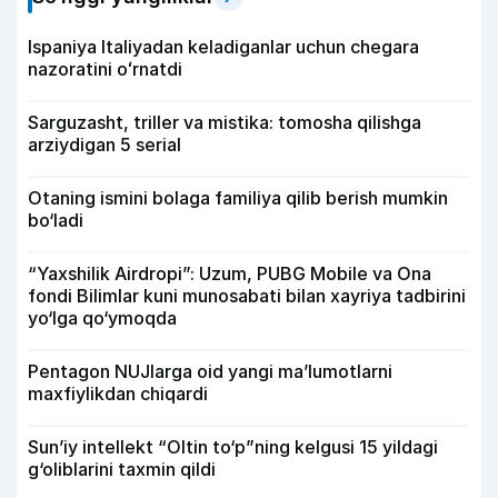
Ispaniya Italiyadan keladiganlar uchun chegara
nazoratini oʻrnatdi
Sarguzasht, triller va mistika: tomosha qilishga
arziydigan 5 serial
Otaning ismini bolaga familiya qilib berish mumkin
bo‘ladi
“Yaxshilik Airdropi”: Uzum, PUBG Mobile va Ona
fondi Bilimlar kuni munosabati bilan xayriya tadbirini
yo‘lga qo‘ymoqda
Pentagon NUJlarga oid yangi maʼlumotlarni
maxfiylikdan chiqardi
Sun’iy intellekt “Oltin to‘p”ning kelgusi 15 yildagi
g‘oliblarini taxmin qildi