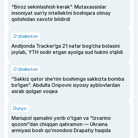
“Biroz sekinlashish kerak”. Mutaxassislar
insoniyat sun’iy intellektni boshqara olmay
qolishidan xavotir bildirdi
O‘zbekiston
Andijonda Tracker’ga 21 nafar bog‘cha bolasini
joylab, YTH sodir etgan ayolga sud hukmi o‘qildi
O‘zbekiston
“Sakkiz qator she’rim boshimga sakkizta bomba
bo‘lgan”. Abdulla Oripovni siyosiy ayblovlardan
asrab qolgan voqea
Dunyo
Mariupol qamalini yorib oʻtgan va “Izvarino
qozoni”dan chiqqan qahramon — Ukraina
armiyasi bosh qoʻmondoni Drapatiy haqida