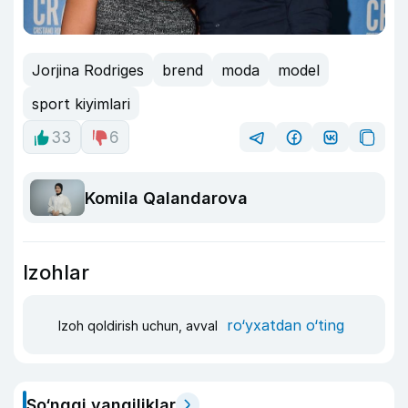
Jorjina Rodriges
brend
moda
model
sport kiyimlari
33
6
Komila Qalandarova
Izohlar
ro‘yxatdan o‘ting
Izoh qoldirish uchun, avval
So‘nggi yangiliklar