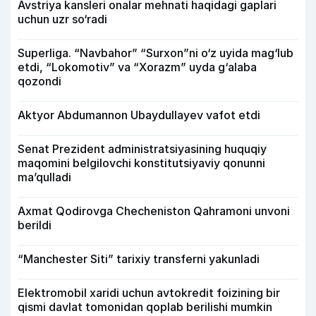
Avstriya kansleri onalar mehnati haqidagi gaplari
uchun uzr so‘radi
Superliga. “Navbahor” “Surxon”ni o‘z uyida mag‘lub
etdi, “Lokomotiv” va “Xorazm” uyda g‘alaba
qozondi
Aktyor Abdu­mannon Ubaydullayev vafot etdi
Senat Prezident administratsiyasining huquqiy
maqomini belgilovchi konstitutsiyaviy qonunni
ma’qulladi
Axmat Qodirovga Checheniston Qahramoni unvoni
berildi
“Manchester Siti” tarixiy transferni yakunladi
Elektromobil xaridi uchun avtokredit foizining bir
qismi davlat tomonidan qoplab berilishi mumkin