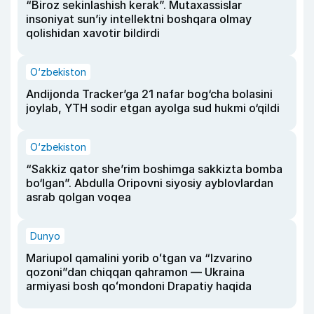
“Biroz sekinlashish kerak”. Mutaxassislar
insoniyat sun’iy intellektni boshqara olmay
qolishidan xavotir bildirdi
O‘zbekiston
Andijonda Tracker’ga 21 nafar bog‘cha bolasini
joylab, YTH sodir etgan ayolga sud hukmi o‘qildi
O‘zbekiston
“Sakkiz qator she’rim boshimga sakkizta bomba
bo‘lgan”. Abdulla Oripovni siyosiy ayblovlardan
asrab qolgan voqea
Dunyo
Mariupol qamalini yorib oʻtgan va “Izvarino
qozoni”dan chiqqan qahramon — Ukraina
armiyasi bosh qoʻmondoni Drapatiy haqida