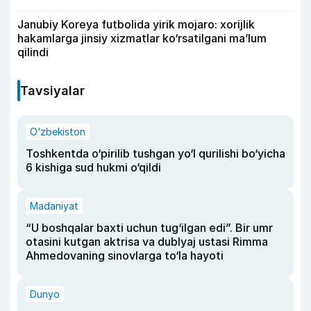
Janubiy Koreya futbolida yirik mojaro: xorijlik
hakamlarga jinsiy xizmatlar ko‘rsatilgani ma’lum
qilindi
Tavsiyalar
O‘zbekiston
Toshkentda o‘pirilib tushgan yo‘l qurilishi bo‘yicha
6 kishiga sud hukmi o‘qildi
Madaniyat
“U boshqalar baxti uchun tug‘ilgan edi”. Bir umr
otasini kutgan aktrisa va dublyaj ustasi Rimma
Ahmedovaning sinovlarga to‘la hayoti
Dunyo