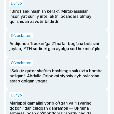
Dunyo
“Biroz sekinlashish kerak”. Mutaxassislar
insoniyat sun’iy intellektni boshqara olmay
qolishidan xavotir bildirdi
O‘zbekiston
Andijonda Tracker’ga 21 nafar bog‘cha bolasini
joylab, YTH sodir etgan ayolga sud hukmi o‘qildi
O‘zbekiston
“Sakkiz qator she’rim boshimga sakkizta bomba
bo‘lgan”. Abdulla Oripovni siyosiy ayblovlardan
asrab qolgan voqea
Dunyo
Mariupol qamalini yorib oʻtgan va “Izvarino
qozoni”dan chiqqan qahramon — Ukraina
armiyasi bosh qoʻmondoni Drapatiy haqida