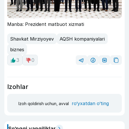
Manba: Prezident matbuot xizmati
Shavkat Mirziyoyev
AQSH kompaniyalari
biznes
3
0
Izohlar
ro‘yxatdan o‘ting
Izoh qoldirish uchun, avval
So‘nggi yangiliklar