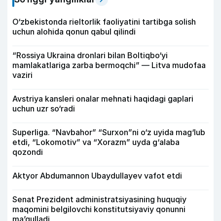
O‘zbekistonda rieltorlik faoliyatini tartibga solish
uchun alohida qonun qabul qilindi
“Rossiya Ukraina dronlari bilan Boltiqbo‘yi
mamlakatlariga zarba bermoqchi” — Litva mudofaa
vaziri
Avstriya kansleri onalar mehnati haqidagi gaplari
uchun uzr so‘radi
Superliga. “Navbahor” “Surxon”ni o‘z uyida mag‘lub
etdi, “Lokomotiv” va “Xorazm” uyda g‘alaba
qozondi
Aktyor Abdu­mannon Ubaydullayev vafot etdi
Senat Prezident administratsiyasining huquqiy
maqomini belgilovchi konstitutsiyaviy qonunni
ma’qulladi