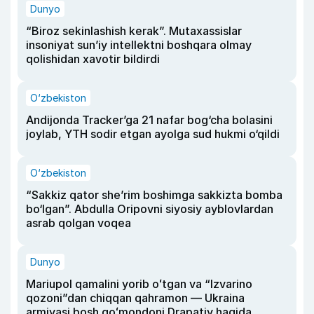
Dunyo
“Biroz sekinlashish kerak”. Mutaxassislar
insoniyat sun’iy intellektni boshqara olmay
qolishidan xavotir bildirdi
O‘zbekiston
Andijonda Tracker’ga 21 nafar bog‘cha bolasini
joylab, YTH sodir etgan ayolga sud hukmi o‘qildi
O‘zbekiston
“Sakkiz qator she’rim boshimga sakkizta bomba
bo‘lgan”. Abdulla Oripovni siyosiy ayblovlardan
asrab qolgan voqea
Dunyo
Mariupol qamalini yorib oʻtgan va “Izvarino
qozoni”dan chiqqan qahramon — Ukraina
armiyasi bosh qoʻmondoni Drapatiy haqida