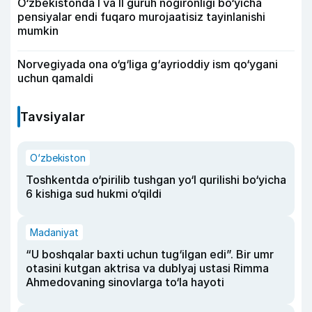
O‘zbekistonda I va II guruh nogironligi bo‘yicha
pensiyalar endi fuqaro murojaatisiz tayinlanishi
mumkin
Norvegiyada ona o‘g‘liga g‘ayrioddiy ism qo‘ygani
uchun qamaldi
Tavsiyalar
O‘zbekiston
Toshkentda o‘pirilib tushgan yo‘l qurilishi bo‘yicha
6 kishiga sud hukmi o‘qildi
Madaniyat
“U boshqalar baxti uchun tug‘ilgan edi”. Bir umr
otasini kutgan aktrisa va dublyaj ustasi Rimma
Ahmedovaning sinovlarga to‘la hayoti