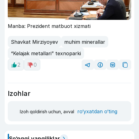
Manba: Prezident matbuot xizmati
Shavkat Mirziyoyev
muhim minerallar
“Kelajak metallari” texnoparki
2
0
Izohlar
ro‘yxatdan o‘ting
Izoh qoldirish uchun, avval
So‘nggi yangiliklar