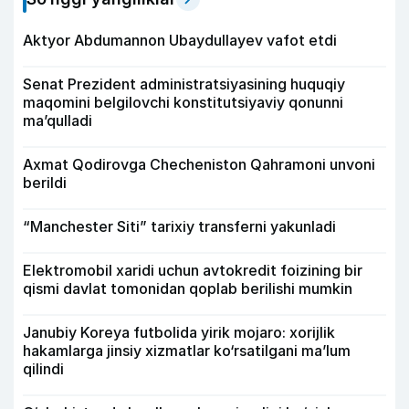
Aktyor Abdu­mannon Ubaydullayev vafot etdi
Senat Prezident administratsiyasining huquqiy
maqomini belgilovchi konstitutsiyaviy qonunni
ma’qulladi
Axmat Qodirovga Checheniston Qahramoni unvoni
berildi
“Manchester Siti” tarixiy transferni yakunladi
Elektromobil xaridi uchun avtokredit foizining bir
qismi davlat tomonidan qoplab berilishi mumkin
Janubiy Koreya futbolida yirik mojaro: xorijlik
hakamlarga jinsiy xizmatlar ko‘rsatilgani ma’lum
qilindi