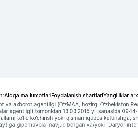
hr
Aloqa ma'lumotlari
Foydalanish shartlari
Yangiliklar arx
t va axborot agentligi (O‘zMAA, hozirgi O‘zbekiston Res
ar agentligi) tomonidan 13.03.2015 yil sanasida 0944
allarni to‘liq ko‘chirish yoki qisman iqtibos keltirishga, 
ytiga giperhavola mavjud bo‘lgan va/yoki “Daryo” intern