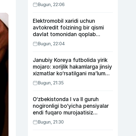
Bugun, 22:06
Elektromobil xaridi uchun
avtokredit foizining bir qismi
davlat tomonidan qoplab
berilishi mumkin
Bugun, 22:04
Janubiy Koreya futbolida yirik
mojaro: xorijlik hakamlarga jinsiy
xizmatlar ko‘rsatilgani ma’lum
qilindi
Bugun, 21:35
O‘zbekistonda I va II guruh
nogironligi bo‘yicha pensiyalar
endi fuqaro murojaatisiz
tayinlanishi mumkin
Bugun, 21:30