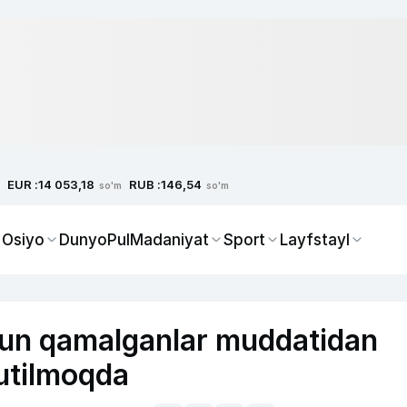
EUR :
RUB :
14 053,18
146,54
so'm
so'm
 Osiyo
Dunyo
Pul
Madaniyat
Sport
Layfstayl
hun qamalganlar muddatidan
kutilmoqda