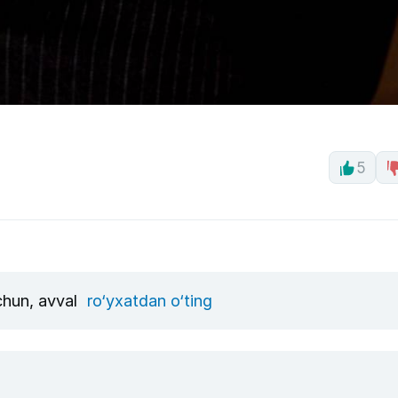
5
uchun, avval
ro‘yxatdan o‘ting