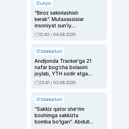
Dunyo
“Biroz sekinlashish
kerak”. Mutaxassislar
insoniyat sun’iy
intellektni boshqara
12:40 / 04.08.2026
olmay qolishidan xavotir
bildirdi
O‘zbekiston
Andijonda Tracker’ga 21
nafar bog‘cha bolasini
joylab, YTH sodir etgan
ayolga sud hukmi o‘qildi
23:41 / 03.08.2026
O‘zbekiston
“Sakkiz qator she’rim
boshimga sakkizta
bomba bo‘lgan”. Abdulla
Oripovni siyosiy