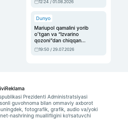
12:24 / 01.08.2026
ayblovlardan asrab
qolgan voqea
Dunyo
Mariupol qamalini yorib
oʻtgan va “Izvarino
qozoni”dan chiqqan
qahramon — Ukraina
19:50 / 29.07.2026
armiyasi bosh
qoʻmondoni Drapatiy
haqida
ivi
Reklama
publikasi Prezidenti Administratsiyasi
-sonli guvohnoma bilan ommaviy axborot
shuningdek, fotografik, grafik, audio va/yoki
et-nashrining muallifligini ko‘rsatuvchi