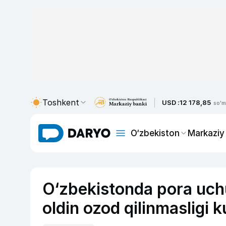
Toshkent
USD :
12 178,85
so'm
O‘zbekiston
Markaziy
O‘zbekistonda pora uc
oldin ozod qilinmasligi 