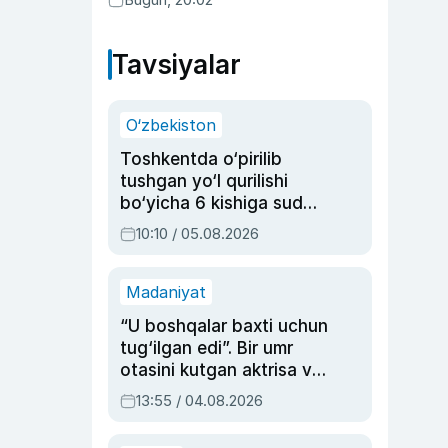
Tavsiyalar
O‘zbekiston
Toshkentda o‘pirilib
tushgan yo‘l qurilishi
bo‘yicha 6 kishiga sud
hukmi o‘qildi
10:10 / 05.08.2026
Madaniyat
“U boshqalar baxti uchun
tug‘ilgan edi”. Bir umr
otasini kutgan aktrisa va
dublyaj ustasi Rimma
13:55 / 04.08.2026
Ahmedovaning
sinovlarga to‘la hayoti