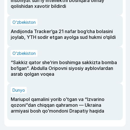
insoniyat sun’iy intellektni boshqara olmay
qolishidan xavotir bildirdi
O‘zbekiston
Andijonda Tracker’ga 21 nafar bog‘cha bolasini
joylab, YTH sodir etgan ayolga sud hukmi o‘qildi
O‘zbekiston
“Sakkiz qator she’rim boshimga sakkizta bomba
bo‘lgan”. Abdulla Oripovni siyosiy ayblovlardan
asrab qolgan voqea
Dunyo
Mariupol qamalini yorib oʻtgan va “Izvarino
qozoni”dan chiqqan qahramon — Ukraina
armiyasi bosh qoʻmondoni Drapatiy haqida