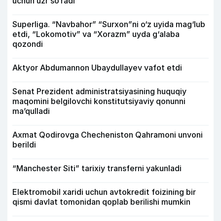
uchun uzr so‘radi
Superliga. “Navbahor” “Surxon”ni o‘z uyida mag‘lub
etdi, “Lokomotiv” va “Xorazm” uyda g‘alaba
qozondi
Aktyor Abdu­mannon Ubaydullayev vafot etdi
Senat Prezident administratsiyasining huquqiy
maqomini belgilovchi konstitutsiyaviy qonunni
ma’qulladi
Axmat Qodirovga Checheniston Qahramoni unvoni
berildi
“Manchester Siti” tarixiy transferni yakunladi
Elektromobil xaridi uchun avtokredit foizining bir
qismi davlat tomonidan qoplab berilishi mumkin