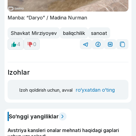
Manba: “Daryo” / Madina Nurman
Shavkat Mirziyoyev
baliqchilik
sanoat
4
0
Izohlar
ro‘yxatdan o‘ting
Izoh qoldirish uchun, avval
So‘nggi yangiliklar
Avstriya kansleri onalar mehnati haqidagi gaplari