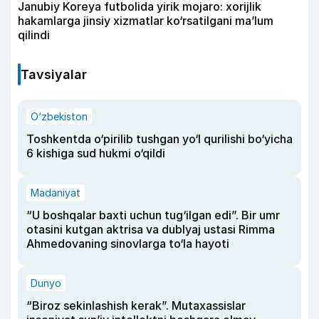
Janubiy Koreya futbolida yirik mojaro: xorijlik
hakamlarga jinsiy xizmatlar ko‘rsatilgani ma’lum
qilindi
Tavsiyalar
O‘zbekiston
Toshkentda o‘pirilib tushgan yo‘l qurilishi bo‘yicha
6 kishiga sud hukmi o‘qildi
Madaniyat
“U boshqalar baxti uchun tug‘ilgan edi”. Bir umr
otasini kutgan aktrisa va dublyaj ustasi Rimma
Ahmedovaning sinovlarga to‘la hayoti
Dunyo
“Biroz sekinlashish kerak”. Mutaxassislar