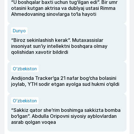
“U boshqalar baxti uchun tug‘ilgan edi”. Bir umr
otasini kutgan aktrisa va dublyaj ustasi Rimma
Ahmedovaning sinovlarga to‘la hayoti
Dunyo
“Biroz sekinlashish kerak”. Mutaxassislar
insoniyat sun’iy intellektni boshqara olmay
qolishidan xavotir bildirdi
O‘zbekiston
Andijonda Tracker’ga 21 nafar bog‘cha bolasini
joylab, YTH sodir etgan ayolga sud hukmi o‘qildi
O‘zbekiston
“Sakkiz qator she’rim boshimga sakkizta bomba
bo‘lgan”. Abdulla Oripovni siyosiy ayblovlardan
asrab qolgan voqea