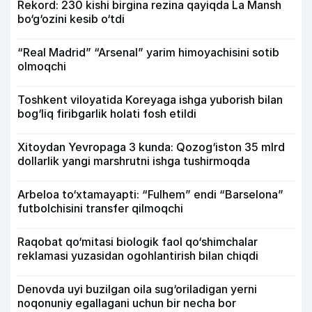
Rekord: 230 kishi birgina rezina qayiqda La Mansh
bo‘g‘ozini kesib o‘tdi
“Real Madrid” “Arsenal” yarim himoyachisini sotib
olmoqchi
Toshkent viloyatida Koreyaga ishga yuborish bilan
bog‘liq firibgarlik holati fosh etildi
Xitoydan Yevropaga 3 kunda: Qozog‘iston 35 mlrd
dollarlik yangi marshrutni ishga tushirmoqda
Arbeloa to‘xtamayapti: “Fulhem” endi “Barselona”
futbolchisini transfer qilmoqchi
Raqobat qo‘mitasi biologik faol qo‘shimchalar
reklamasi yuzasidan ogohlantirish bilan chiqdi
Denovda uyi buzilgan oila sug‘oriladigan yerni
noqonuniy egallagani uchun bir necha bor