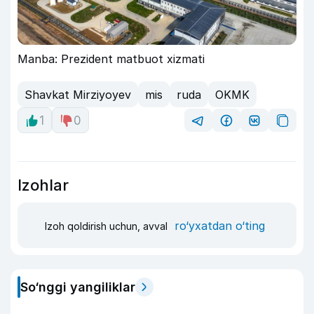
Manba: Prezident matbuot xizmati
Shavkat Mirziyoyev
mis
ruda
OKMK
1
0
Izohlar
ro‘yxatdan o‘ting
Izoh qoldirish uchun, avval
So‘nggi yangiliklar