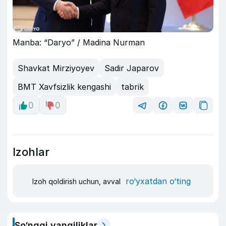
Manba: “Daryo” / Madina Nurman
Shavkat Mirziyoyev
Sadir Japarov
BMT Xavfsizlik kengashi
tabrik
0
0
Izohlar
ro‘yxatdan o‘ting
Izoh qoldirish uchun, avval
So‘nggi yangiliklar