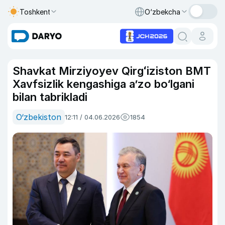
Toshkent
O‘zbekcha
Shavkat Mirziyoyev Qirgʻiziston BMT
Xavfsizlik kengashiga a’zo bo‘lgani
bilan tabrikladi
O‘zbekiston
12:11 / 04.06.2026
1854