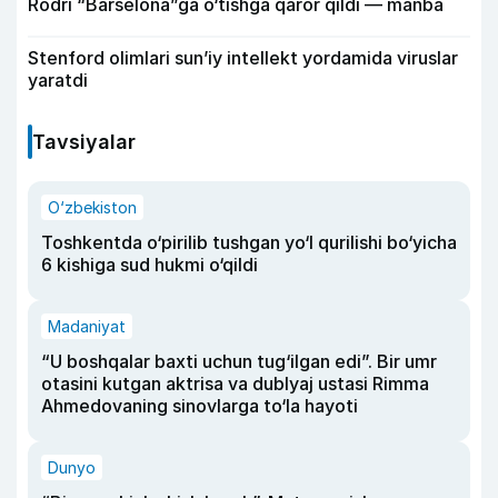
Rodri “Barselona”ga o‘tishga qaror qildi — manba
Stenford olimlari sun’iy intellekt yordamida viruslar
yaratdi
Tavsiyalar
O‘zbekiston
Toshkentda o‘pirilib tushgan yo‘l qurilishi bo‘yicha
6 kishiga sud hukmi o‘qildi
Madaniyat
“U boshqalar baxti uchun tug‘ilgan edi”. Bir umr
otasini kutgan aktrisa va dublyaj ustasi Rimma
Ahmedovaning sinovlarga to‘la hayoti
Dunyo