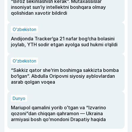
“Biroz sekinlashish kerak”. Mutaxassislar
insoniyat sun’iy intellektni boshqara olmay
qolishidan xavotir bildirdi
O‘zbekiston
Andijonda Tracker’ga 21 nafar bog‘cha bolasini
joylab, YTH sodir etgan ayolga sud hukmi o‘qildi
O‘zbekiston
“Sakkiz qator she’rim boshimga sakkizta bomba
bo‘lgan”. Abdulla Oripovni siyosiy ayblovlardan
asrab qolgan voqea
Dunyo
Mariupol qamalini yorib oʻtgan va “Izvarino
qozoni”dan chiqqan qahramon — Ukraina
armiyasi bosh qoʻmondoni Drapatiy haqida