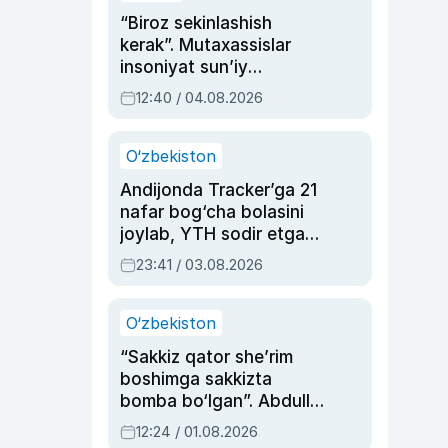
“Biroz sekinlashish
kerak”. Mutaxassislar
insoniyat sun’iy
intellektni boshqara
12:40 / 04.08.2026
olmay qolishidan xavotir
bildirdi
O‘zbekiston
Andijonda Tracker’ga 21
nafar bog‘cha bolasini
joylab, YTH sodir etgan
ayolga sud hukmi o‘qildi
23:41 / 03.08.2026
O‘zbekiston
“Sakkiz qator she’rim
boshimga sakkizta
bomba bo‘lgan”. Abdulla
Oripovni siyosiy
12:24 / 01.08.2026
ayblovlardan asrab