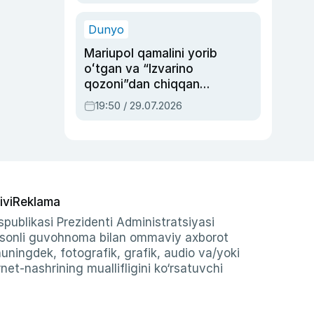
qolgan voqea
Dunyo
Mariupol qamalini yorib
oʻtgan va “Izvarino
qozoni”dan chiqqan
qahramon — Ukraina
19:50 / 29.07.2026
armiyasi bosh
qoʻmondoni Drapatiy
haqida
ivi
Reklama
publikasi Prezidenti Administratsiyasi
-sonli guvohnoma bilan ommaviy axborot
shuningdek, fotografik, grafik, audio va/yoki
et-nashrining muallifligini ko‘rsatuvchi