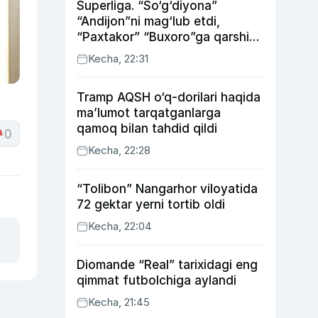
Superliga. “So‘g‘diyona”
“Andijon”ni mag‘lub etdi,
“Paxtakor” “Buxoro”ga qarshi
bahsda g‘alabani qo‘ldan
Kecha, 22:31
chiqardi
Tramp AQSH o‘q-dorilari haqida
ma’lumot tarqatganlarga
qamoq bilan tahdid qildi
0
Kecha, 22:28
“Tolibon” Nangarhor viloyatida
72 gektar yerni tortib oldi
Kecha, 22:04
Diomande “Real” tarixidagi eng
qimmat futbolchiga aylandi
Kecha, 21:45