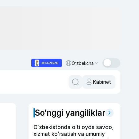
O‘zbekcha
Kabinet
So‘nggi yangiliklar
Oʻzbekistonda olti oyda savdo,
xizmat koʻrsatish va umumiy