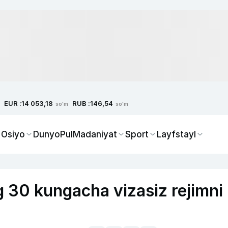
EUR :
RUB :
14 053,18
146,54
so'm
so'm
 Osiyo
Dunyo
Pul
Madaniyat
Sport
Layfstayl
 30 kungacha vizasiz rejimni