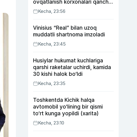
ovqatlanish korxonalari qancha
soliq toʻlagani ochiqlandi
Kecha, 23:56
Vinisius “Real” bilan uzoq
muddatli shartnoma imzoladi
Kecha, 23:45
Husiylar hukumat kuchlariga
qarshi raketalar uchirdi, kamida
30 kishi halok bo‘ldi
Kecha, 23:35
Toshkentda Kichik halqa
avtomobil yo‘lining bir qismi
to‘rt kunga yopildi (xarita)
Kecha, 23:10