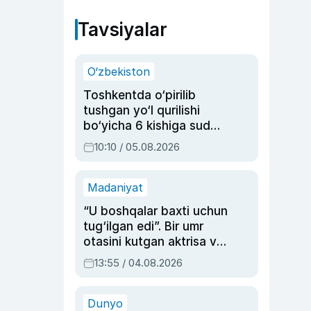
Tavsiyalar
O‘zbekiston
Toshkentda o‘pirilib
tushgan yo‘l qurilishi
bo‘yicha 6 kishiga sud
hukmi o‘qildi
10:10 / 05.08.2026
Madaniyat
“U boshqalar baxti uchun
tug‘ilgan edi”. Bir umr
otasini kutgan aktrisa va
dublyaj ustasi Rimma
13:55 / 04.08.2026
Ahmedovaning
sinovlarga to‘la hayoti
Dunyo