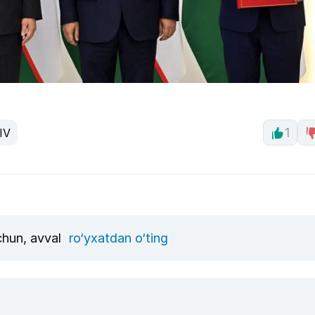
IV
1
uchun, avval
ro‘yxatdan o‘ting