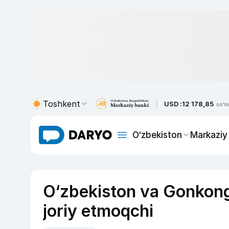
Toshkent
USD :
12 178,85
so'm
O‘zbekiston
Markaziy
O‘zbekiston va Gonkong
joriy etmoqchi