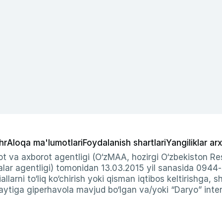
hr
Aloqa ma'lumotlari
Foydalanish shartlari
Yangiliklar arx
t va axborot agentligi (O‘zMAA, hozirgi O‘zbekiston Res
ar agentligi) tomonidan 13.03.2015 yil sanasida 0944
allarni to‘liq ko‘chirish yoki qisman iqtibos keltirishga, 
ytiga giperhavola mavjud bo‘lgan va/yoki “Daryo” intern