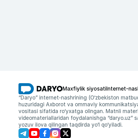
Maxfiylik siyosati
Internet-nas
“Daryo” internet-nashrining (O‘zbekiston matbuo
huzuridagi Axborot va ommaviy kommunikatsiyal
vositasi sifatida ro‘yxatga olingan. Matnli materi
videomateriallaridan foydalanishga “daryo.uz” sa
yozuv ilova qilingan taqdirda yo‘l qo‘yiladi.