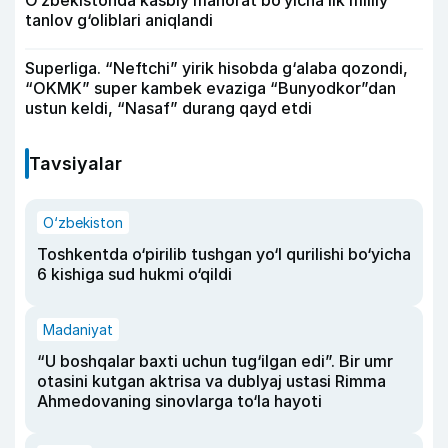
O‘zbekistonda kasbiy mahorat bo‘yicha ilk milliy
tanlov g‘oliblari aniqlandi
Superliga. “Neftchi” yirik hisobda g‘alaba qozondi,
“OKMK” super kambek evaziga “Bunyodkor”dan
ustun keldi, “Nasaf” durang qayd etdi
Tavsiyalar
O‘zbekiston
Toshkentda o‘pirilib tushgan yo‘l qurilishi bo‘yicha
6 kishiga sud hukmi o‘qildi
Madaniyat
“U boshqalar baxti uchun tug‘ilgan edi”. Bir umr
otasini kutgan aktrisa va dublyaj ustasi Rimma
Ahmedovaning sinovlarga to‘la hayoti