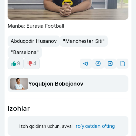
Manba: Eurasia Football
Abduqodir Husanov
"Manchester Siti"
"Barselona"
9
4
Yoqubjon Bobojonov
Izohlar
ro‘yxatdan o‘ting
Izoh qoldirish uchun, avval