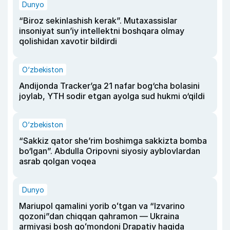
Dunyo
“Biroz sekinlashish kerak”. Mutaxassislar
insoniyat sun’iy intellektni boshqara olmay
qolishidan xavotir bildirdi
O‘zbekiston
Andijonda Tracker’ga 21 nafar bog‘cha bolasini
joylab, YTH sodir etgan ayolga sud hukmi o‘qildi
O‘zbekiston
“Sakkiz qator she’rim boshimga sakkizta bomba
bo‘lgan”. Abdulla Oripovni siyosiy ayblovlardan
asrab qolgan voqea
Dunyo
Mariupol qamalini yorib oʻtgan va “Izvarino
qozoni”dan chiqqan qahramon — Ukraina
armiyasi bosh qoʻmondoni Drapatiy haqida