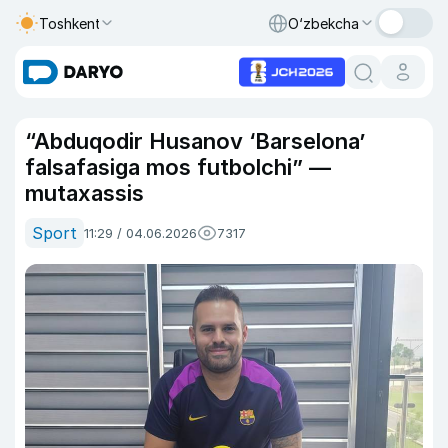
Toshkent
O‘zbekcha
“Abduqodir Husanov ‘Barselona’
falsafasiga mos futbolchi” —
mutaxassis
Sport
11:29 / 04.06.2026
7317