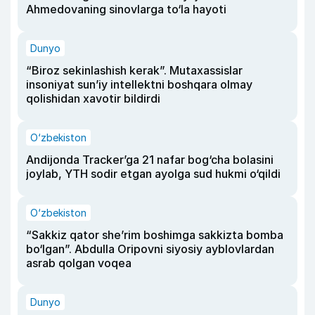
Ahmedovaning sinovlarga to‘la hayoti
Dunyo
“Biroz sekinlashish kerak”. Mutaxassislar
insoniyat sun’iy intellektni boshqara olmay
qolishidan xavotir bildirdi
O‘zbekiston
Andijonda Tracker’ga 21 nafar bog‘cha bolasini
joylab, YTH sodir etgan ayolga sud hukmi o‘qildi
O‘zbekiston
“Sakkiz qator she’rim boshimga sakkizta bomba
bo‘lgan”. Abdulla Oripovni siyosiy ayblovlardan
asrab qolgan voqea
Dunyo