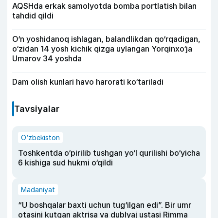
AQSHda erkak samolyotda bomba portlatish bilan
tahdid qildi
O‘n yoshidanoq ishlagan, balandlikdan qo‘rqadigan,
o‘zidan 14 yosh kichik qizga uylangan Yorqinxo‘ja
Umarov 34 yoshda
Dam olish kunlari havo harorati ko‘tariladi
Tavsiyalar
O‘zbekiston
Toshkentda o‘pirilib tushgan yo‘l qurilishi bo‘yicha
6 kishiga sud hukmi o‘qildi
Madaniyat
“U boshqalar baxti uchun tug‘ilgan edi”. Bir umr
otasini kutgan aktrisa va dublyaj ustasi Rimma