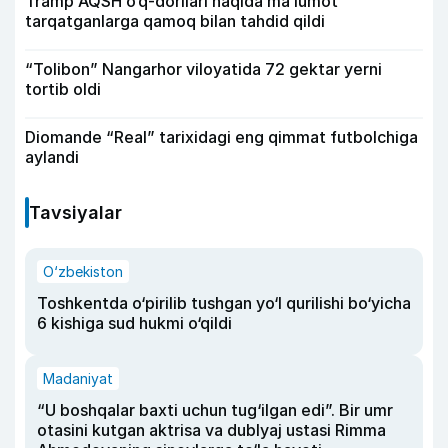
Tramp AQSH o‘q-dorilari haqida ma’lumot
tarqatganlarga qamoq bilan tahdid qildi
“Tolibon” Nangarhor viloyatida 72 gektar yerni
tortib oldi
Diomande “Real” tarixidagi eng qimmat futbolchiga
aylandi
Tavsiyalar
O‘zbekiston
Toshkentda o‘pirilib tushgan yo‘l qurilishi bo‘yicha
6 kishiga sud hukmi o‘qildi
Madaniyat
“U boshqalar baxti uchun tug‘ilgan edi”. Bir umr
otasini kutgan aktrisa va dublyaj ustasi Rimma