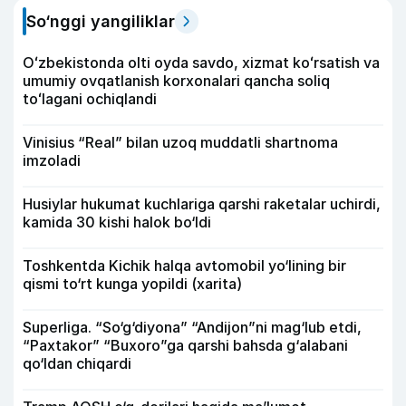
So‘nggi yangiliklar
Oʻzbekistonda olti oyda savdo, xizmat koʻrsatish va
umumiy ovqatlanish korxonalari qancha soliq
toʻlagani ochiqlandi
Vinisius “Real” bilan uzoq muddatli shartnoma
imzoladi
Husiylar hukumat kuchlariga qarshi raketalar uchirdi,
kamida 30 kishi halok bo‘ldi
Toshkentda Kichik halqa avtomobil yo‘lining bir
qismi to‘rt kunga yopildi (xarita)
Superliga. “So‘g‘diyona” “Andijon”ni mag‘lub etdi,
“Paxtakor” “Buxoro”ga qarshi bahsda g‘alabani
qo‘ldan chiqardi