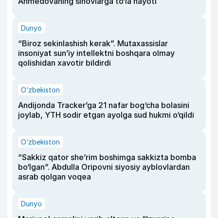
Ahmedovaning sinovlarga to‘la hayoti
Dunyo
“Biroz sekinlashish kerak”. Mutaxassislar
insoniyat sun’iy intellektni boshqara olmay
qolishidan xavotir bildirdi
O‘zbekiston
Andijonda Tracker’ga 21 nafar bog‘cha bolasini
joylab, YTH sodir etgan ayolga sud hukmi o‘qildi
O‘zbekiston
“Sakkiz qator she’rim boshimga sakkizta bomba
bo‘lgan”. Abdulla Oripovni siyosiy ayblovlardan
asrab qolgan voqea
Dunyo