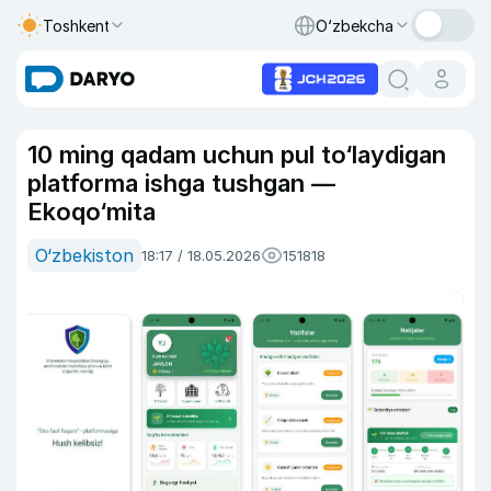
Toshkent
O‘zbekcha
10 ming qadam uchun pul to‘laydigan
platforma ishga tushgan —
Ekoqo‘mita
O‘zbekiston
18:17 / 18.05.2026
151818