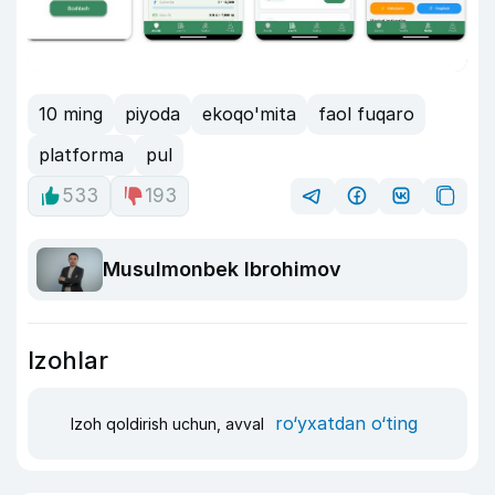
10 ming
piyoda
ekoqo'mita
faol fuqaro
platforma
pul
533
193
Musulmonbek Ibrohimov
Izohlar
ro‘yxatdan o‘ting
Izoh qoldirish uchun, avval