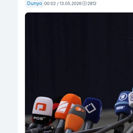
Dunyo
00:02 / 13.05.2026
2812