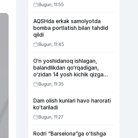
Bugun, 11:55
AQSHda erkak samolyotda
bomba portlatish bilan tahdid
qildi
Bugun, 11:45
O‘n yoshidanoq ishlagan,
balandlikdan qo‘rqadigan,
o‘zidan 14 yosh kichik qizga
uylangan Yorqinxo‘ja Umarov
Bugun, 11:35
34 yoshda
Dam olish kunlari havo harorati
ko‘tariladi
Bugun, 11:27
Rodri “Barselona”ga o‘tishga