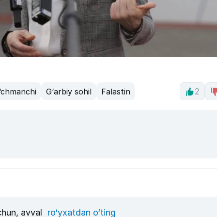
ko‘chmanchi
G‘arbiy sohil
Falastin
2
uchun, avval
ro‘yxatdan o‘ting