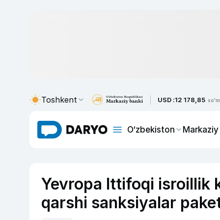
Toshkent
USD :
12 178,85
so'm
O‘zbekiston
Markaziy
Yevropa Ittifoqi isroil
qarshi sanksiyalar paket