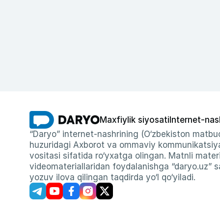
Maxfiylik siyosati
Internet-nas
“Daryo” internet-nashrining (O‘zbekiston matbuo
huzuridagi Axborot va ommaviy kommunikatsiyal
vositasi sifatida ro‘yxatga olingan. Matnli materi
videomateriallaridan foydalanishga “daryo.uz” sa
yozuv ilova qilingan taqdirda yo‘l qo‘yiladi.