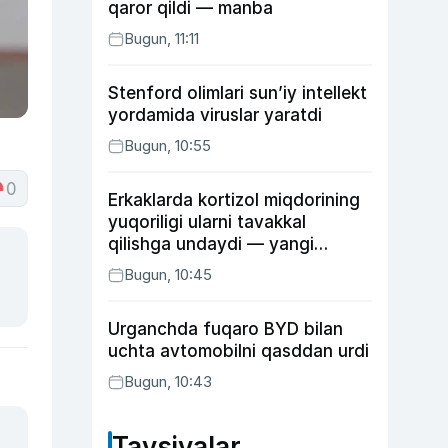
qaror qildi — manba
Bugun, 11:11
Stenford olimlari sun’iy intellekt
yordamida viruslar yaratdi
Bugun, 10:55
0
Erkaklarda kortizol miqdorining
yuqoriligi ularni tavakkal
qilishga undaydi — yangi
tadqiqot
Bugun, 10:45
Urganchda fuqaro BYD bilan
uchta avtomobilni qasddan urdi
Bugun, 10:43
Tavsiyalar