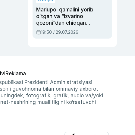
Mariupol qamalini yorib
oʻtgan va “Izvarino
qozoni”dan chiqqan
qahramon — Ukraina
19:50 / 29.07.2026
armiyasi bosh
qoʻmondoni Drapatiy
haqida
ivi
Reklama
publikasi Prezidenti Administratsiyasi
-sonli guvohnoma bilan ommaviy axborot
shuningdek, fotografik, grafik, audio va/yoki
et-nashrining muallifligini ko‘rsatuvchi