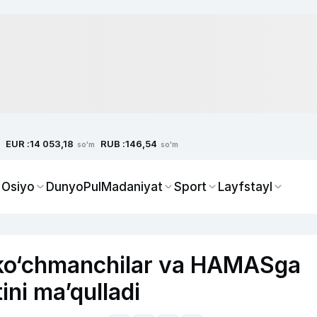
EUR :
RUB :
14 053,18
146,54
so'm
so'm
 Osiyo
Dunyo
Pul
Madaniyat
Sport
Layfstayl
lik ko‘chmanchilar va HAMASga
ini ma’qulladi