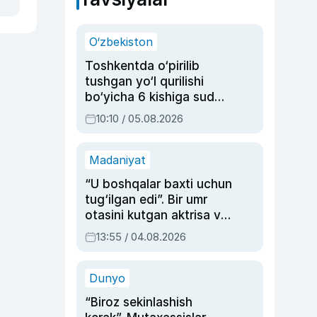
O‘zbekiston
Toshkentda o‘pirilib
tushgan yo‘l qurilishi
bo‘yicha 6 kishiga sud
hukmi o‘qildi
10:10 / 05.08.2026
Madaniyat
“U boshqalar baxti uchun
tug‘ilgan edi”. Bir umr
otasini kutgan aktrisa va
dublyaj ustasi Rimma
13:55 / 04.08.2026
Ahmedovaning
sinovlarga to‘la hayoti
Dunyo
“Biroz sekinlashish