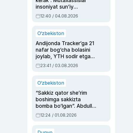
kerak”. Mutaxassislar
insoniyat sun’iy
intellektni boshqara
12:40 / 04.08.2026
olmay qolishidan xavotir
bildirdi
O‘zbekiston
Andijonda Tracker’ga 21
nafar bog‘cha bolasini
joylab, YTH sodir etgan
ayolga sud hukmi o‘qildi
23:41 / 03.08.2026
O‘zbekiston
“Sakkiz qator she’rim
boshimga sakkizta
bomba bo‘lgan”. Abdulla
Oripovni siyosiy
12:24 / 01.08.2026
ayblovlardan asrab
qolgan voqea
Dunyo