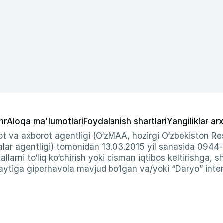
hr
Aloqa ma'lumotlari
Foydalanish shartlari
Yangiliklar arx
t va axborot agentligi (O‘zMAA, hozirgi O‘zbekiston Res
ar agentligi) tomonidan 13.03.2015 yil sanasida 0944
allarni to‘liq ko‘chirish yoki qisman iqtibos keltirishga, 
ytiga giperhavola mavjud bo‘lgan va/yoki “Daryo” intern